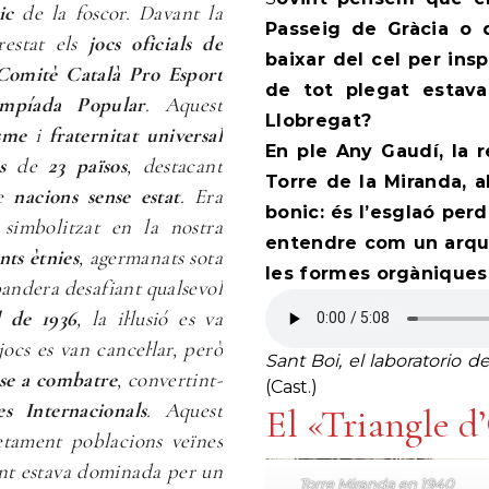
ic
de la foscor. Davant la
Passeig de Gràcia o 
restat els
jocs oficials de
baixar del cel per insp
Comitè Català Pro Esport
de tot plegat estav
impíada Popular
. Aquest
Llobregat?
sme
i
fraternitat universal
En ple Any Gaudí, la 
s
de
23 països
, destacant
Torre de la Miranda, 
e
nacions sense estat
. Era
bonic: és l’esglaó per
 simbolitzat en la nostra
entendre com un arqui
nts ètnies
, agermanats sota
les formes orgàniques
 bandera desafiant qualsevol
l de 1936
, la il·lusió es va
jocs es van cancel·lar, però
Sant Boi, el laboratorio 
-se a combatre
, convertint-
(Cast.)
s Internacionals
. Aquest
El «Triangle d
etament poblacions veïnes
ent estava dominada per un
Torre Miranda en 1940