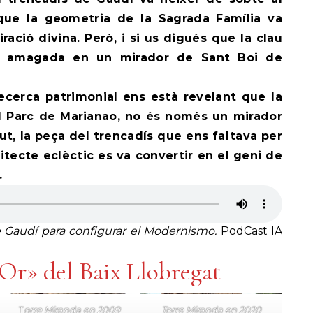
que la geometria de la Sagrada Família va
iració divina. Però, i si us digués que la clau
a amagada en un mirador de Sant Boi de
recerca patrimonial ens està revelant que la
al Parc de Marianao, no és només un mirador
dut, la peça del trencadís que ens faltava per
tecte eclèctic es va convertir en el geni de
.
de Gaudí para configurar el Modernismo.
PodCast IA
’Or» del Baix Llobregat
T
orre Miranda en 2009
Torre Miranda en 2020