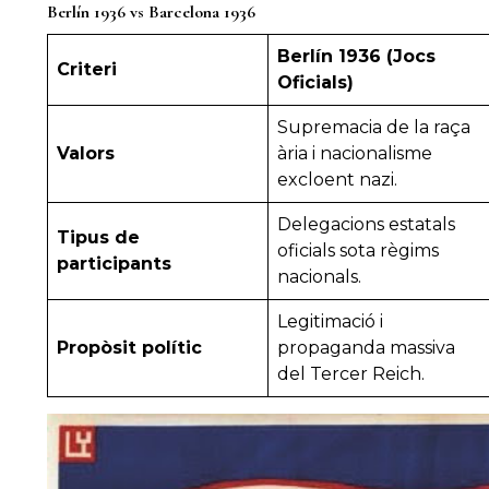
Berlín 1936 vs Barcelona 1936
Berlín 1936 (Jocs
Criteri
Oficials)
Supremacia de la raça
Valors
ària i nacionalisme
excloent nazi.
Delegacions estatals
Tipus de
oficials sota règims
participants
nacionals.
Legitimació i
Propòsit polític
propaganda massiva
del Tercer Reich.