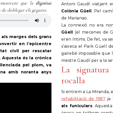
emostrant que la
dignitat
Antoni Gaudí viatjant e
s de doblegar els gegants.
Colònia Güell
. Pel camí
de Marianao.
La connexió no era nomé
Güell
(el mecenes de G
nt als marges dels grans
eren íntims. De fet, va s
onvertir en l’epicentre
s’aixeca el Park Güell 
tat civil per rescatar
gairebé impossible que 
e. Aquesta és la crònica
mestre Gaudí per a la se
ilenciada pel plom, va
La signatura 
ina amb noranta anys
rocalla
Si entrem a La Miranda, el
rehabilitació de 1987
ja 
als funiculars
. Aquesta
època on tothom constr