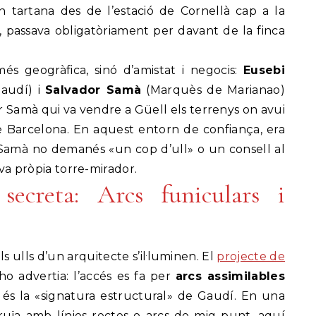
n tartana des de l’estació de Cornellà cap a la
, passava obligatòriament per davant de la finca
s geogràfica, sinó d’amistat i negocis:
Eusebi
audí) i
Salvador Samà
(Marquès de Marianao)
er Samà qui va vendre a Güell els terrenys on avui
de Barcelona. En aquest entorn de confiança, era
Samà no demanés «un cop d’ull» o un consell al
va pròpia torre-mirador.
secreta: Arcs funiculars i
s ulls d’un arquitecte s’il·luminen. El
projecte de
ho advertia: l’accés es fa per
arcs assimilables
 és la «signatura estructural» de Gaudí. En una
uïa amb línies rectes o arcs de mig punt, aquí