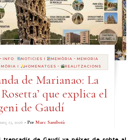
-
-
INFO:
NOTICIES I
MEMÒRIA
MEMORIA
-
EMÒRIA I
HOMENATGES
REALITZACIONS
nda de Marianao: La
 Rosetta’ que explica el
geni de Gaudí
arç 13, 2026
- Per
Marc Santboià