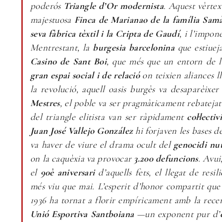
poderós
Triangle d’Or modernista
. Aquest vèrtex
majestuosa
Finca de Marianao de la família Sam
seva fàbrica tèxtil i la Cripta de Gaudí
, i l’impo
Mentrestant, la
burgesia barcelonina
que estiueja
Casino de Sant Boi
, que més que un entorn de l
gran espai social i de relació
on teixien aliances l
la revolució, aquell oasis burgès va desaparèixer 
Mestres
, el poble va ser pragmàticament rebateja
del triangle elitista van ser ràpidament
col·lectiv
Juan José Vallejo González
hi forjaven les bases de
va haver de viure el drama ocult del
genocidi nut
on la caquèxia va provocar
3.200 defuncions
. Avui
el
90è aniversari
d’aquells fets, el llegat de resi
més viu que mai. L’esperit d’honor compartit que
1936 ha tornat a florir empíricament amb la recent
Unió Esportiva Santboiana
—un exponent pur d’