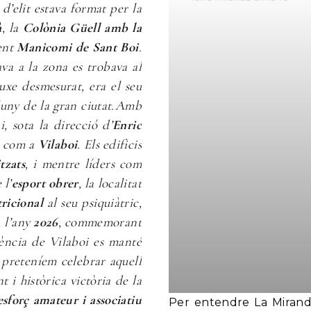
 d’elit estava format per la
à
, la
Colònia Güell amb la
nent
Manicomi de Sant Boi
.
va a la zona es trobava al
uxe desmesurat, era el seu
luny de la gran ciutat.Amb
i, sota la direcció d’
Enric
t com a
Vilaboi
. Els edificis
itzats
, i mentre líders com
 l’
esport obrer
, la localitat
ricional
al seu psiquiàtric,
, l’any
2026
, commemorant
liència de Vilaboi es manté
 preteníem celebrar aquell
 i històrica victòria de la
esforç amateur i associatiu
Per entendre La Miranda