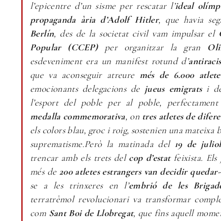
l’epicentre d’un sisme per rescatar l’
ideal olímp
propaganda ària d’Adolf Hitler
, que havia seg
Berlín
, des de la societat civil vam impulsar el
Popular (CCEP)
per organitzar la gran
Ol
esdeveniment era un manifest rotund d’
antiraci
que va aconseguir atreure
més de 6.000 atlete
emocionants delegacions de
jueus emigrats
i d
l’esport del poble per al poble, perfectament
medalla commemorativa
, on
tres atletes de difere
els colors blau, groc i roig, sostenien una mateixa
suprematisme.Però la matinada del
19 de julio
trencar amb els trets del
cop d’estat
feixista. Els 
més de
200 atletes estrangers van decidir quedar
se a les trinxeres en l’
embrió de les Brigade
terratrèmol revolucionari va transformar compl
com
Sant Boi de Llobregat
, que fins aquell mom