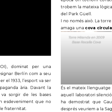
trobem la mateixa lògica
del Park Güell.
I no només això. La torr
amaga una
cova circula
Torre Miranda en 2009
Base Rocalla Cova
(COI), dominat per una
designar Berlín com a seu
er el 1933, l’esport va ser
paganda ària. Davant la
És el mateix llenguatge
a va sorgir de les bases
aquell laboratori silenci
t un esdeveniment que no
ha demostrat que Gaud
e fraternitat.
després veuriem a la Sag