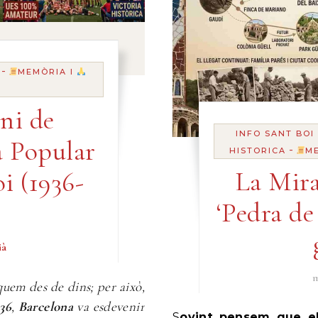
-
MEMÒRIA I
ni de
INFO SANT BOI
a Popular
-
HISTORICA
M
La Mira
i (1936-
‘Pedra de
ià
m
quem des de dins; per això,
936
,
Barcelona
va esdevenir
Sovint pensem que el trencadís de Gaudí va néixer de sobte al