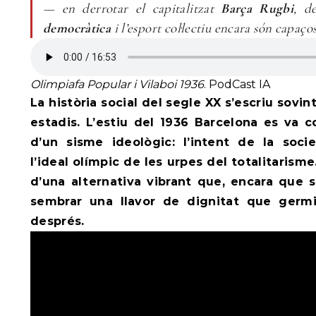
— en derrotar el capitalitzat
Barça Rugbi
, d
democràtica
i l’esport col·lectiu encara són capaço
Olimpiafa Popular i Vilaboi 1936
. PodCast IA
La història social del segle XX s’escriu sovi
estadis. L’estiu del 1936 Barcelona es va c
d’un sisme ideològic: l’intent de la socie
l’ideal olímpic de les urpes del totalitarism
d’una alternativa vibrant que, encara que s
sembrar una llavor de dignitat que germ
després.