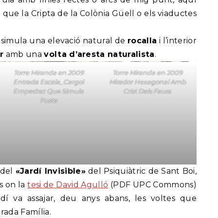
 que la Cripta de la Colònia Güell o els viaductes
e simula una elevació natural de
rocalla
i l’interior
r
amb una
volta d’aresta naturalista
.
Torre Miranda en 2009
Torre Miranda en 2009
Entrada Escala_Cargol
Mirador Hexagonal Amb
Empedrat Que Simula
Crist Dels Faura
Fusta
 del
«Jardí Invisible»
del Psiquiàtric de Sant Boi,
ós on la
tesi de David Agulló
(PDF UPC Commons)
í va assajar, deu anys abans, les voltes que
rada Família.