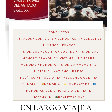
CONFLICTOS
-
-
-
ARMADOS
CONFLICTS
DEMOCRACIA
DERECHOS
-
HUMANOS
FONDOS
-
-
-
HISTÓRICOS
GUERRA
GUERRE
HISTORICAL
-
MEMORY FRANQUISM VICTIMS
II GUERRA
-
-
MUNDIAL
MEMORIA HISTORICA
MEMORIAL
-
-
HISTÒRIC
NAZISMO
PRESO
-
-
POLÍTICO
PROLETARIAT
SEGUNDA GUERRA
-
-
MUNDIAL
MEMÒRIA I
HOMENATGES
MEMORIAS DEL BRIGADISTA GERHARD
-
HOFFMANN
REALITZACIONS
UN LARGO VIAJE A