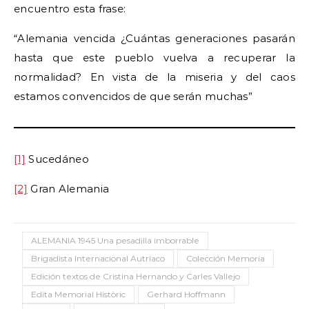
encuentro esta frase:
“Alemania vencida ¿Cuántas generaciones pasarán
hasta que este pueblo vuelva a recuperar la
normalidad? En vista de la miseria y del caos
estamos convencidos de que serán muchas”
[1]
Sucedáneo
[2]
Gran Alemania
ALEMANIA 1945 Una pesadilla imborrable
Brigadista Internacional Autríaco
Colección Memoria
Edición textos de Cristina Hernando y Carles Vallejo
Edita Memorial Històric
Gerhard Hoffmann