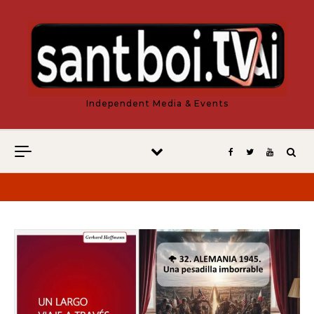
Vés al contingut
Independent Media & Events