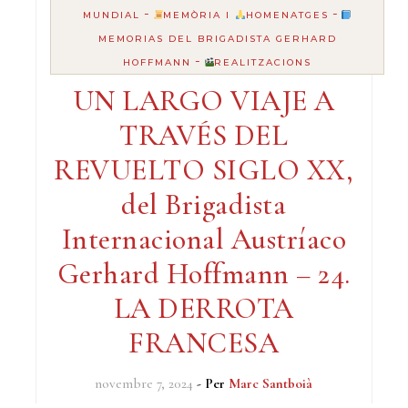
-
-
MUNDIAL
MEMÒRIA I
HOMENATGES
MEMORIAS DEL BRIGADISTA GERHARD
-
HOFFMANN
REALITZACIONS
UN LARGO VIAJE A
TRAVÉS DEL
REVUELTO SIGLO XX,
del Brigadista
Internacional Austríaco
Gerhard Hoffmann – 24.
LA DERROTA
FRANCESA
novembre 7, 2024
- Per
Marc Santboià