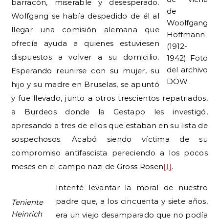
barracón, miserable y desesperado.
de
Wolfgang se había despedido de él al
Woolfgang
llegar una comisión alemana que
Hoffmann
ofrecía ayuda a quienes estuviesen
(1912-
dispuestos a volver a su domicilio.
1942). Foto
del archivo
Esperando reunirse con su mujer, su
DÖW.
hijo y su madre en Bruselas, se apuntó
y fue llevado, junto a otros trescientos repatriados,
a Burdeos donde la Gestapo les investigó,
apresando a tres de ellos que estaban en su lista de
sospechosos. Acabó siendo víctima de su
compromiso antifascista pereciendo a los pocos
meses en el campo nazi de Gross Rosen
[1]
.
Intenté levantar la moral de nuestro
padre que, a los cincuenta y siete años,
Teniente
Heinrich
era un viejo desamparado que no podía