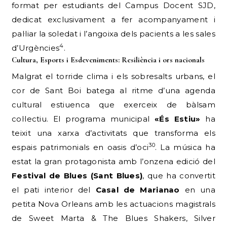
format per estudiants del Campus Docent SJD,
dedicat exclusivament a fer acompanyament i
pal·liar la soledat i l’angoixa dels pacients a les sales
4
d’Urgències
.
Cultura, Esports i Esdeveniments: Resiliència i ors nacionals
Malgrat el torride clima i els sobresalts urbans, el
cor de Sant Boi batega al ritme d’una agenda
cultural estiuenca que exerceix de bàlsam
col·lectiu. El programa municipal
«És Estiu»
ha
teixit una xarxa d’activitats que transforma els
30
espais patrimonials en oasis d’oci
. La música ha
estat la gran protagonista amb l’onzena edició del
Festival de Blues (Sant Blues)
, que ha convertit
el pati interior del
Casal de Marianao
en una
petita Nova Orleans amb les actuacions magistrals
de Sweet Marta & The Blues Shakers, Silver