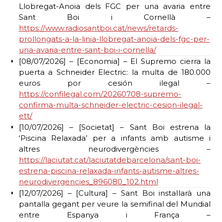
Llobregat-Anoia dels FGC per una avaria entre
Sant Boi i Cornellà –
https://www.radiosantboi.cat/news/retards-
prollongats-a-la-linia-llobregat-anoia-dels-fgc-per-
una-avaria-entre-sant-boi-i-cornella/
[08/07/2026] – [Economia] – El Supremo cierra la
puerta a Schneider Electric: la multa de 180.000
euros por cesión ilegal –
https://confilegal.com/20260708-supremo-
confirma-multa-schneider-electric-cesion-ilegal-
ett/
[10/07/2026] – [Societat] – Sant Boi estrena la
‘Piscina Relaxada’ per a infants amb autisme i
altres neurodivergències –
https://laciutat.cat/laciutatdebarcelona/sant-boi-
estrena-piscina-relaxada-infants-autisme-altres-
neurodivergencies_896080_102.html
[12/07/2026] – [Cultura] – Sant Boi instal·larà una
pantalla gegant per veure la semifinal del Mundial
entre Espanya i França –