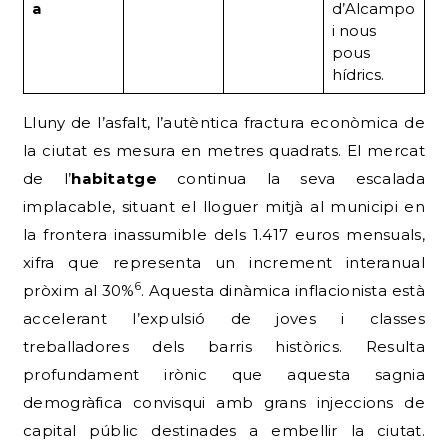
a
d’Alcampo
i nous
pous
hídrics.
Lluny de l’asfalt, l’autèntica fractura econòmica de
la ciutat es mesura en metres quadrats. El mercat
de l’
habitatge
continua la seva escalada
implacable, situant el lloguer mitjà al municipi en
la frontera inassumible dels 1.417 euros mensuals,
xifra que representa un increment interanual
6
pròxim al 30%
. Aquesta dinàmica inflacionista està
accelerant l’expulsió de joves i classes
treballadores dels barris històrics. Resulta
profundament irònic que aquesta sagnia
demogràfica convisqui amb grans injeccions de
capital públic destinades a embellir la ciutat.