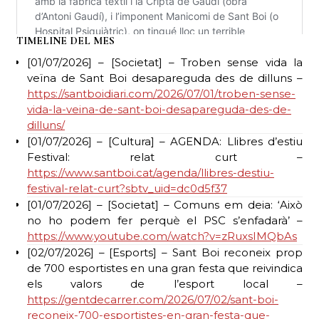
TIMELINE DEL MES
[01/07/2026] – [Societat] – Troben sense vida la
veïna de Sant Boi desapareguda des de dilluns –
https://santboidiari.com/2026/07/01/troben-sense-
vida-la-veina-de-sant-boi-desapareguda-des-de-
dilluns/
[01/07/2026] – [Cultura] – AGENDA: Llibres d’estiu
Festival: relat curt –
https://www.santboi.cat/agenda/llibres-destiu-
festival-relat-curt?sbtv_uid=dc0d5f37
[01/07/2026] – [Societat] – Comuns em deia: ‘Això
no ho podem fer perquè el PSC s’enfadarà’ –
https://www.youtube.com/watch?v=zRuxsIMQbAs
[02/07/2026] – [Esports] – Sant Boi reconeix prop
de 700 esportistes en una gran festa que reivindica
els valors de l’esport local –
https://gentdecarrer.com/2026/07/02/sant-boi-
reconeix-700-esportistes-en-gran-festa-que-