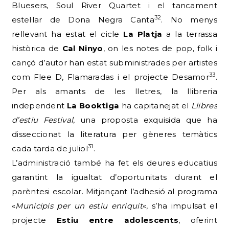
Bluesers, Soul River Quartet i el tancament
32
estel·lar de Dona Negra Canta
. No menys
rellevant ha estat el cicle
La Platja
a la terrassa
històrica de
Cal Ninyo
, on les notes de pop, folk i
cançó d’autor han estat subministrades per artistes
33
com Flee D, Flamaradas i el projecte Desamor
.
Per als amants de les lletres, la llibreria
independent
La Booktiga
ha capitanejat el
Llibres
d’estiu Festival
, una proposta exquisida que ha
disseccionat la literatura per gèneres temàtics
31
cada tarda de juliol
.
L’administració també ha fet els deures educatius
garantint la igualtat d’oportunitats durant el
parèntesi escolar. Mitjançant l’adhesió al programa
«
Municipis per un estiu enriquit
«, s’ha impulsat el
projecte
Estiu entre adolescents
, oferint