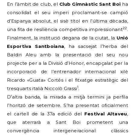
En l’àmbit de club, el
Club Gimnàstic Sant Boi
ha
consolidat el seu imperi proclamant-se campió
d’Espanya absolut, el sisè títol en l’última dècada,
22
una fita de resiliència competitiva impressionant
.
Finalment, la institució degana de la ciutat, la
Unió
Esportiva Santboiana
, ha sacsejat l’herba del
Baldiri Aleu amb la presentació del seu nou
projecte per a la Divisió d’Honor, encapçalat per la
incorporació de l’entrenador internacional xilè
Ricardo «Guata» Cortés i el fitxatge estratègic del
1
tresquarts italià Niccolò Grassi
.
D’altra banda, la mirada a mitjà termini ja perfila
l’horitzó de setembre. S’ha presentat oficialment
el cartell de la 37a edició del
Festival Altaveu
,
que aterrarà a Sant Boi prometent una
convergència intergeneracional: clàssics