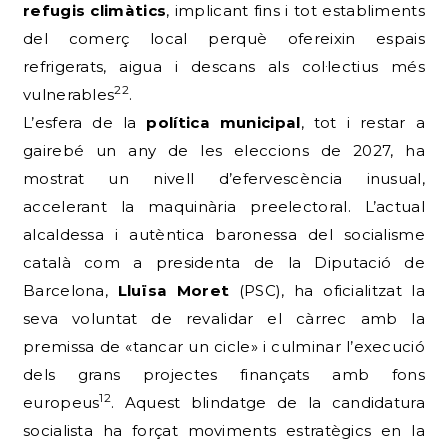
refugis climàtics
, implicant fins i tot establiments
del comerç local perquè ofereixin espais
refrigerats, aigua i descans als col·lectius més
22
vulnerables
.
L’esfera de la
política municipal
, tot i restar a
gairebé un any de les eleccions de 2027, ha
mostrat un nivell d’efervescència inusual,
accelerant la maquinària preelectoral. L’actual
alcaldessa i autèntica baronessa del socialisme
català com a presidenta de la Diputació de
Barcelona,
Lluïsa Moret
(PSC), ha oficialitzat la
seva voluntat de revalidar el càrrec amb la
premissa de «tancar un cicle» i culminar l’execució
dels grans projectes finançats amb fons
12
europeus
. Aquest blindatge de la candidatura
socialista ha forçat moviments estratègics en la