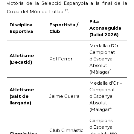
victòria de la Selecció Espanyola a la final de la
17
Copa del Món de Futbol
.
Fita
Disciplina
Esportista /
Aconseguida
Esportiva
Club
(Juliol 2026)
Medalla d’Or –
Campionat
Atletisme
Pol Ferrer
d’Espanya
(Decatló)
Absolut
4
(Màlaga)
Medalla d’Or –
Atletisme
Campionat
(Salt de
Jaime Guerra
d’Espanya
llargada)
Absolut
4
(Màlaga)
Campions
d’Espanya
Club Gimnàstic
Gimnàstica
absoluts (6è