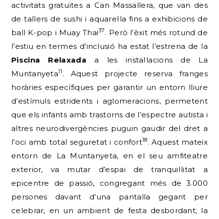
activitats gratuïtes a Can Massallera, que van des
de tallers de sushi i aquarel·la fins a exhibicions de
37
ball K-pop i Muay Thai
. Però l’èxit més rotund de
l’estiu en termes d’inclusió ha estat l’estrena de la
Piscina Relaxada
a les instal·lacions de La
11
Muntanyeta
. Aquest projecte reserva franges
horàries específiques per garantir un entorn lliure
d’estímuls estridents i aglomeracions, permetent
que els infants amb trastorns de l’espectre autista i
altres neurodivergències puguin gaudir del dret a
18
l’oci amb total seguretat i confort
. Aquest mateix
entorn de La Muntanyeta, en el seu amfiteatre
exterior, va mutar d’espai de tranquil·litat a
epicentre de passió, congregant més de 3.000
persones davant d’una pantalla gegant per
celebrar, en un ambient de festa desbordant, la