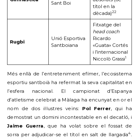
Sant Boi
títol en la
22
dècada)
Fitxatge del
head coach
Unió Esportiva
Ricardo
Rugbi
Santboiana
«Guata» Cortés
i l’internacional
1
Niccolò Grassi
Més enllà de l’entreteniment efímer, l’ecosistema
esportiu santboià ha refermat la seva capitalitat en
l’esfera nacional. El campionat d’Espanya
d’atletisme celebrat a Màlaga ha encunyat en or el
nom de dos il·lustres veïns:
Pol Ferrer
, qui ha
demostrat un domini incontestable en el decatló, i
Jaime Guerra
, que ha volat sobre el fossat de
4
sorra per adjudicar-se el títol en salt de llargada
.