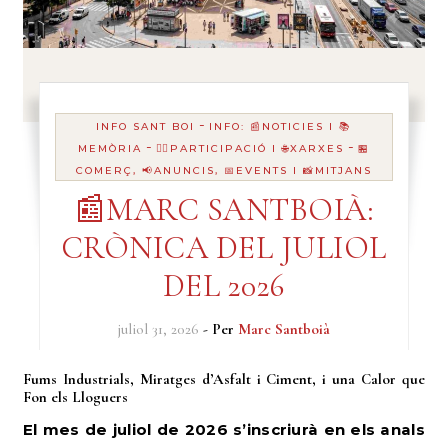
-
INFO SANT BOI
INFO: 📰NOTICIES I 📚
-
-
MEMÒRIA
🙋‍♀️PARTICIPACIÓ I 🌐XARXES
🏪
COMERÇ, 📢ANUNCIS, 📅EVENTS I 📸MITJANS
📰MARC SANTBOIÀ:
CRÒNICA DEL JULIOL
DEL 2026
juliol 31, 2026
- Per
Marc Santboià
Fums Industrials, Miratges d’Asfalt i Ciment, i una Calor que
Fon els Lloguers
El mes de juliol de 2026 s’inscriurà en els anals