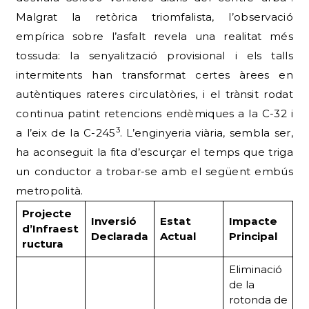
Malgrat la retòrica triomfalista, l’observació
empírica sobre l’asfalt revela una realitat més
tossuda: la senyalització provisional i els talls
intermitents han transformat certes àrees en
autèntiques rateres circulatòries, i el trànsit rodat
continua patint retencions endèmiques a la C-32 i
3
a l’eix de la C-245
. L’enginyeria viària, sembla ser,
ha aconseguit la fita d’escurçar el temps que triga
un conductor a trobar-se amb el següent embús
metropolità.
Projecte
Inversió
Estat
Impacte
d’Infraest
Declarada
Actual
Principal
ructura
Eliminació
de la
rotonda de