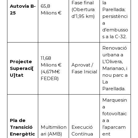
Fase final
la
Autovia B-
65,8
(Obertura
Parellada;
25
Milions €
d’1,95 km)
persistènci
a
d’embusso
s a la C-32.
Renovació
urbana a
11,68
Projecte
L’Olivera,
Milions €
Aprovat /
Superaci[
Marianao, i
(4,67M€
Fase Inicial
U]tat
nou parc a
FEDER)
La
Parellada.
Marquesin
a
fotovoltaic
Pla de
a a
Transició
Multimilion
Execució
l’aparcam
Energètic
ari (AMB)
Contínua
ent