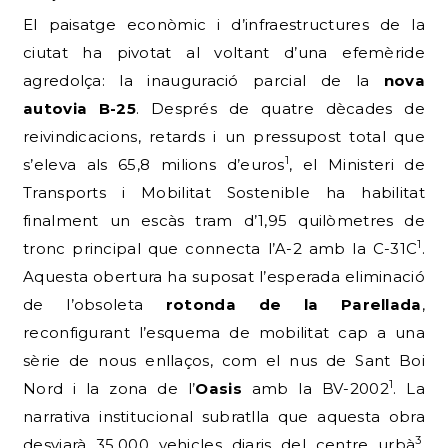
El paisatge econòmic i d’infraestructures de la
ciutat ha pivotat al voltant d’una efemèride
agredolça: la inauguració parcial de la
nova
autovia B-25
. Després de quatre dècades de
reivindicacions, retards i un pressupost total que
1
s’eleva als 65,8 milions d’euros
, el Ministeri de
Transports i Mobilitat Sostenible ha habilitat
finalment un escàs tram d’1,95 quilòmetres de
1
tronc principal que connecta l’A-2 amb la C-31C
.
Aquesta obertura ha suposat l’esperada eliminació
de l’obsoleta
rotonda de la Parellada
,
reconfigurant l’esquema de mobilitat cap a una
sèrie de nous enllaços, com el nus de Sant Boi
1
Nord i la zona de l’
Oasis
amb la BV-2002
. La
narrativa institucional subratlla que aquesta obra
3
desviarà 35.000 vehicles diaris del centre urbà
.