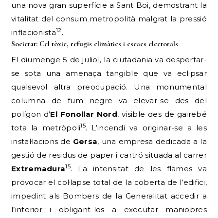
una nova gran superfície a Sant Boi, demostrant la
vitalitat del consum metropolità malgrat la pressió
12
inflacionista
.
Societat: Cel tòxic, refugis climàtics i escacs electorals
El diumenge 5 de juliol, la ciutadania va despertar-
se sota una amenaça tangible que va eclipsar
qualsevol altra preocupació. Una monumental
columna de fum negre va elevar-se des del
polígon d’
El Fonollar Nord
, visible des de gairebé
15
tota la metròpoli
. L’incendi va originar-se a les
instal·lacions de
Gersa
, una empresa dedicada a la
gestió de residus de paper i cartró situada al carrer
15
Extremadura
. La intensitat de les flames va
provocar el col·lapse total de la coberta de l’edifici,
impedint als Bombers de la Generalitat accedir a
l’interior i obligant-los a executar maniobres