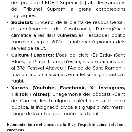
del projecte FEDER Superaci[U]tat i les sancions
del Tribunal Suprem a grans corporacions
logístiques.
Societat:
L’incendi de la planta de residus Gersa i
el confinament de Casablanca, l’emergència
climàtica a les llars vulnerables, l’escaquer polític
municipal cap al 2027 i la integració pionera dels
serveis de salut.
Cultura i Esports:
L’oasi del cicle «És Estiu» (Sant
Blues, La Platja, Llibres d’estiu), els preparatius per
al 37è Festival Altaveu i l’Aplec de Sant Ramon, i
una pluja d’ors nacionals en atletisme, gimnàstica i
rugbi.
Xarxes (Youtube, Facebook, X, Instagram,
TikTok i Altres):
L’hegemonia del pòdcast «Gent
de Carrer», les trifulgues dialèctiques a la ràdio
pública, la indignació cívica als grups d’Informers i
l’auge de la crítica gastronòmica digital.
Economia: Entre el ciment de la B-25, l’expulsió veïnal i els fons
europeus