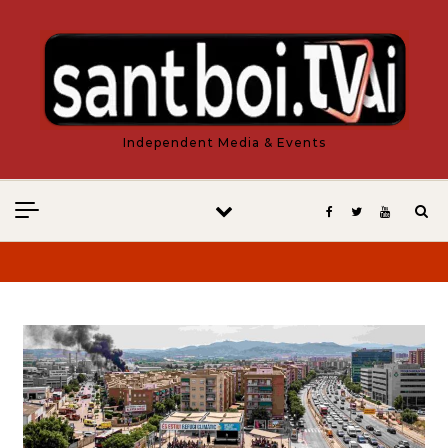
Vés al contingut
Independent Media & Events