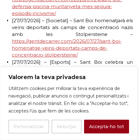
defensa-piscina-muntanyeta-mes-segura-
episodis-incivisme/
[27/07/2026] – [Societat] – Sant Boi homenatjarà els
veïns deportats als camps de concentració nazis
amb les Stolpersteine –
https://gentdecarrer.com/2026/07/27/sant-boi-
homenatge-veins-deportats-camps-de-
concentracio-stolpersteine/
[27/07/2026] – [Esports] – Sant Boi celebra un
doble or estatal: Pol Ferrer i Jaime Guerra es
proclamen campions d’Espanya –
Valorem la teva privadesa
https://gentdecarrer.com/2026/07/27/sant-boi-
Utilitzem cookies per millorar la teva experiència de
celebra-doble-or-estatal-pol-ferrer-i-jaime-guerra-
navegació, publicar anuncis o contingut personalitzats i
campions-espanya-malaga/
analitzar el nostre trànsit. En fer clic a "Acceptar-ho tot",
[28/07/2026] – [Societat] – L’Hospital de Sant Boi
incorpora voluntaris a Urgències per alleujar la
acceptes l'ús que fem de les cookies.
soledat de pacients i familiars –
https://elfar.cat/art/59433/lhospital-de-sant-boi-
Personalitzar
Rebutjar
Accepta-ho tot
incorpora-voluntaris-a-urgencies-per-alleujar-la-
soledat-de-pacients-i-familiars