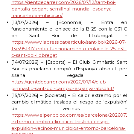
https://gentdecarrer.com/2026/07/12/sant-boi-
pantalla-gegant-semifinal-mundial-espanya-
franca-horari-ubicacio/
[13/07/2026] – [Economia] – Entra en
funcionamiento el enlace de la B-25 con la C31-C
en Sant Boi de LLobregat –
https://www.vilapress.cat/articulo/sant-boi/2026-07-
13/5951317-entra-funcionamiento-enlace-b-25-c31-
c-sant-boi-llobregat
[14/07/2026] – [Esports] – El Club Gimnàstic Sant
Boi es proclama campió d’Espanya absolut per
sisena vegada –
https://gentdecarrer.com/2026/07/14/club-
gimnastic-sant-boi-campio-espanya-absolut/
[15/07/2026] – [Societat] – El calor extremo por el
cambio climático traslada el riesgo de ‘expulsión’
de vecinos –
https://www.elperiodico.com/es/barcelona/20260722/c
extremo-cambio-climatico-traslada-riesgo-
expulsion-vecinos-municipios-entorno-barcelona-