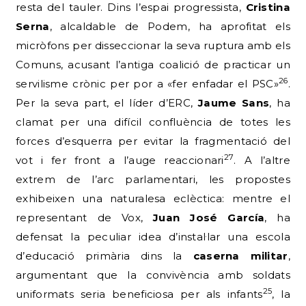
resta del tauler. Dins l’espai progressista,
Cristina
Serna
, alcaldable de Podem, ha aprofitat els
micròfons per disseccionar la seva ruptura amb els
Comuns, acusant l’antiga coalició de practicar un
26
servilisme crònic per por a «fer enfadar el PSC»
.
Per la seva part, el líder d’ERC,
Jaume Sans
, ha
clamat per una difícil confluència de totes les
forces d’esquerra per evitar la fragmentació del
27
vot i fer front a l’auge reaccionari
. A l’altre
extrem de l’arc parlamentari, les propostes
exhibeixen una naturalesa eclèctica: mentre el
representant de Vox,
Juan José García
, ha
defensat la peculiar idea d’instal·lar una escola
d’educació primària dins la
caserna militar
,
argumentant que la convivència amb soldats
25
uniformats seria beneficiosa per als infants
, la