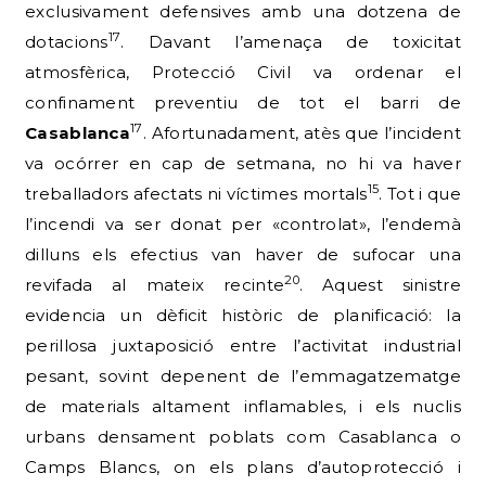
exclusivament defensives amb una dotzena de
17
dotacions
. Davant l’amenaça de toxicitat
atmosfèrica, Protecció Civil va ordenar el
confinament preventiu de tot el barri de
17
Casablanca
. Afortunadament, atès que l’incident
va ocórrer en cap de setmana, no hi va haver
15
treballadors afectats ni víctimes mortals
. Tot i que
l’incendi va ser donat per «controlat», l’endemà
dilluns els efectius van haver de sufocar una
20
revifada al mateix recinte
. Aquest sinistre
evidencia un dèficit històric de planificació: la
perillosa juxtaposició entre l’activitat industrial
pesant, sovint depenent de l’emmagatzematge
de materials altament inflamables, i els nuclis
urbans densament poblats com Casablanca o
Camps Blancs, on els plans d’autoprotecció i