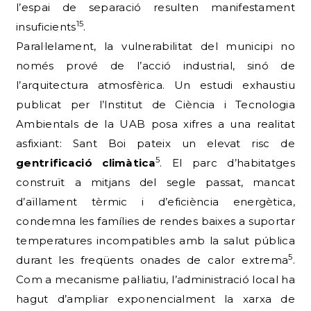
l’espai de separació resulten manifestament
15
insuficients
.
Paral·lelament, la vulnerabilitat del municipi no
només prové de l’acció industrial, sinó de
l’arquitectura atmosfèrica. Un estudi exhaustiu
publicat per l’Institut de Ciència i Tecnologia
Ambientals de la UAB posa xifres a una realitat
asfixiant: Sant Boi pateix un elevat risc de
5
gentrificació climàtica
. El parc d’habitatges
construït a mitjans del segle passat, mancat
d’aïllament tèrmic i d’eficiència energètica,
condemna les famílies de rendes baixes a suportar
temperatures incompatibles amb la salut pública
5
durant les freqüents onades de calor extrema
.
Com a mecanisme pal·liatiu, l’administració local ha
hagut d’ampliar exponencialment la xarxa de