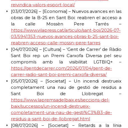
reivindica-valors-esport-local/
[03/07/2026] – [Economia] – Nuevos avances en las
obras de la B-25 en Sant Boi: reabren el acceso a
la calle Mossèn Pere Tarrés –
https://www.vilapress.cat/articulo/sant-boi/2026-07-
03/5941353-nuevos-avances-obras-b-25-sant-boi-
reabren-acceso-calle-mossn-pere-tarres
[04/07/2026] – [Cultura] – ‘Gent de Carrer’ de Ràdio
Sant Boi rep un Premi Carxofa Diversa pel seu
compromís amb la visibilitat LGTBIQ+ –
https://gentdecarrer.com/2026/07/04/gent-de-
carrer-radio-sant-boi-premi-carxofa-diversa/
[05/07/2026] – [Societat] – Un incendi destrueix
completament una nau de gestió de residus a
Sant Boi de Llobregat –
https://www.lapremsadelbaix.es/seccions-del-
baix/successos/un-incendi-destrueix-
completament-una-nau-de-gesti%C3%B3-de-
residus-a-sant-boi-de-llobregat.html
[08/07/2026] – [Societat] – Retards a la línia