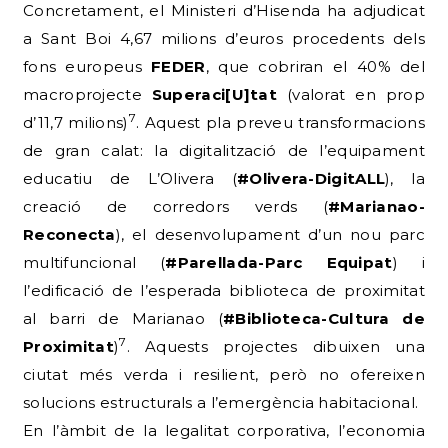
Concretament, el Ministeri d’Hisenda ha adjudicat
a Sant Boi 4,67 milions d’euros procedents dels
fons europeus
FEDER
, que cobriran el 40% del
macroprojecte
Superaci[U]tat
(valorat en prop
7
d’11,7 milions)
. Aquest pla preveu transformacions
de gran calat: la digitalització de l’equipament
educatiu de L’Olivera (
#Olivera-DigitALL
), la
creació de corredors verds (
#Marianao-
Reconecta
), el desenvolupament d’un nou parc
multifuncional (
#Parellada-Parc Equipat
) i
l’edificació de l’esperada biblioteca de proximitat
al barri de Marianao (
#Biblioteca-Cultura de
7
Proximitat
)
. Aquests projectes dibuixen una
ciutat més verda i resilient, però no ofereixen
solucions estructurals a l’emergència habitacional.
En l’àmbit de la legalitat corporativa, l’economia