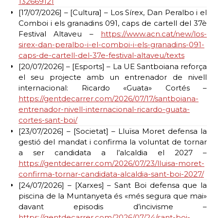
132669121
[17/07/2026] – [Cultura] – Los Sírex, Dan Peralbo i el
Comboi i els granadins 091, caps de cartell del 37è
Festival Altaveu –
https://www.acn.cat/new/los-
sirex-dan-peralbo-i-el-comboi-i-els-granadins-091-
caps-de-cartell-del-37e-festival-altaveu/texts
[20/07/2026] – [Esports] – La UE Santboiana reforça
el seu projecte amb un entrenador de nivell
internacional: Ricardo «Guata» Cortés –
https://gentdecarrer.com/2026/07/17/santboiana-
entrenador-nivell-internacional-ricardo-guata-
cortes-sant-boi/
[23/07/2026] – [Societat] – Lluïsa Moret defensa la
gestió del mandat i confirma la voluntat de tornar
a ser candidata a l’alcaldia el 2027 –
https://gentdecarrer.com/2026/07/23/lluisa-moret-
confirma-tornar-candidata-alcaldia-sant-boi-2027/
[24/07/2026] – [Xarxes] – Sant Boi defensa que la
piscina de la Muntanyeta és «més segura que mai»
davant episodis d’incivisme –
https://gentdecarrer.com/2026/07/24/sant-boi-