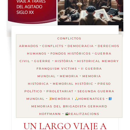
CONFLICTOS
-
-
-
ARMADOS
CONFLICTS
DEMOCRACIA
DERECHOS
-
-
HUMANOS
FONDOS HISTÓRICOS
GUERRA
-
-
-
CIVIL
GUERRE
HISTÒRIA
HISTORICAL MEMORY
-
FRANQUISM VICTIMS
II GUERRA
-
-
MUNDIAL
MEMORIA
MEMORIA
-
-
HISTORICA
MEMORIAL HISTÒRIC
PRESO
-
-
POLÍTICO
PROLETARIAT
SEGUNDA GUERRA
-
-
MUNDIAL
MEMÒRIA I
HOMENATGES
MEMORIAS DEL BRIGADISTA GERHARD
-
HOFFMANN
REALITZACIONS
UN LARGO VIAJE A