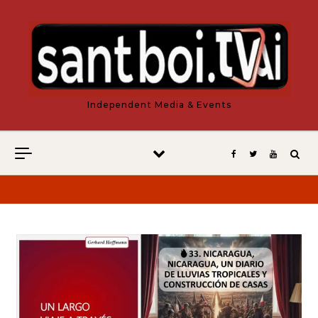
Vés al contingut
Independent Media & Events