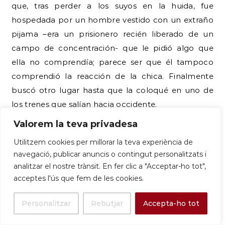
que, tras perder a los suyos en la huida, fue
hospedada por un hombre vestido con un extraño
pijama –era un prisionero recién liberado de un
campo de concentración- que le pidió algo que
ella no comprendía; parece ser que él tampoco
comprendió la reacción de la chica. Finalmente
buscó otro lugar hasta que la coloqué en uno de
los trenes que salían hacia occidente.
Valorem la teva privadesa
Una anciana bien vestida con una niña de unos seis
o siete años estaba sentada sobre sus maletas en
Utilitzem cookies per millorar la teva experiència de
medio de la estación, obviamente desorientada y
navegació, publicar anuncis o contingut personalitzats i
analitzar el nostre trànsit. En fer clic a "Acceptar-ho tot",
sin saber qué hacer.
acceptes l'ús que fem de les cookies.
Personalitzar
Rebutjar
Accepta-ho tot