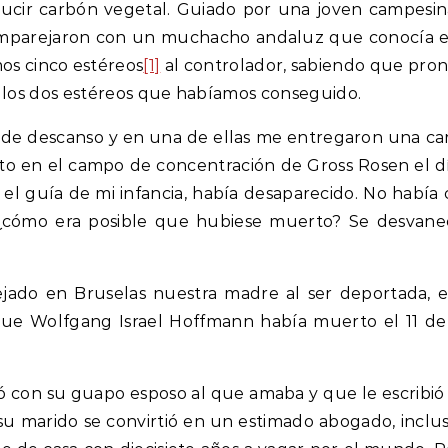
oducir carbón vegetal. Guiado por una joven campesi
mparejaron con un muchacho andaluz que conocía el
mos cinco estéreos
[1]
al controlador, sabiendo que pron
 los dos estéreos que habíamos conseguido.
sa de descanso y en una de ellas me entregaron una 
en el campo de concentración de Gross Rosen el día
l guía de mi infancia, había desaparecido. No había 
¿cómo era posible que hubiese muerto? Se desvanec
ado en Bruselas nuestra madre al ser deportada, e
ue Wolfgang Israel Hoffmann había muerto el 11 d
só con su guapo esposo al que amaba y que le escribió
, su marido se convirtió en un estimado abogado, inclus