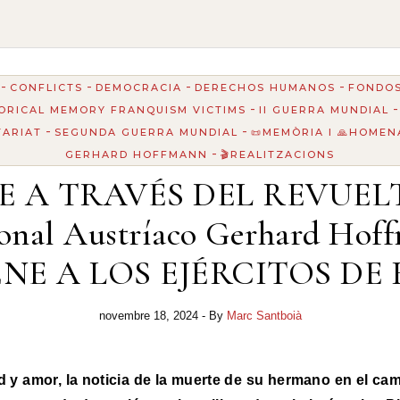
-
-
-
-
CONFLICTS
DEMOCRACIA
DERECHOS HUMANOS
FONDOS
-
ORICAL MEMORY FRANQUISM VICTIMS
II GUERRA MUNDIAL
-
-
TARIAT
SEGUNDA GUERRA MUNDIAL
📜MEMÒRIA I 🙏HOME
-
GERHARD HOFFMANN
🎬REALITZACIONS
 A TRAVÉS DEL REVUELT
cional Austríaco Gerhard Hof
NE A LOS EJÉRCITOS DE 
novembre 18, 2024
- By
Marc Santboià