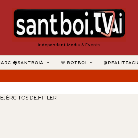
Independent Media & Events
MARC 🏘️SANTBOIÀ
💬 BOTBOI
🎬REALITZAC