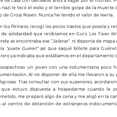
e de casa con diecisiete años a vagar por el mundo. 
nazi le tocó el exilio y el terrible golpe de la muerte 
o de Gross Rosen. Nunca he tenido el valor de leerla.
 los Pirineos; recogí los pocos trastos que poseía y res
 de solidaridad que recibíamos en Gurs. Los Tixier dir
ónde se encontraba ese “
Jalletat”
ni disponía de mapa a
cía
“poste Guéret”
así que saqué billete para Guéret
trero ya indicaba que estábamos en el departamento de
ó sospechoso un joven con una indumentaria poco h
cumentación. Al no disponer de ella me llevaron a su
igrosas. Tras consultar con sus superiores, acordaron a
 que estuvo dispuesta a hospedarme cuando le pr
metido, me preparó algo de cena y me alojó en la cam
al centro de detención de extranjeros indocumenta