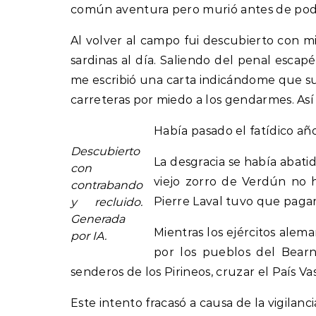
común aventura pero murió antes de poder 
Al volver al campo fui descubierto con m
sardinas al día. Saliendo del penal esca
me escribió una carta indicándome que su
carreteras por miedo a los gendarmes. Así 
Había pasado el fatídico a
Descubierto
La desgracia se había abatid
con
viejo zorro de Verdún no h
contrabando
Pierre Laval tuvo que pagarl
y recluido.
Generada
Mientras los ejércitos ale
por IA.
por los pueblos del Bearn
senderos de los Pirineos, cruzar el País V
Este intento fracasó a causa de la vigila