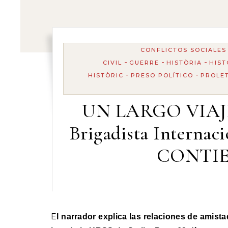
CONFLICTOS SOCIALES
-
-
-
CIVIL
GUERRE
HISTÒRIA
HIST
-
-
HISTÒRIC
PRESO POLÍTICO
PROLE
UN LARGO VIAJE
Brigadista Interna
CONTIE
El narrador explica las relaciones de amistad y amor, la noticia de la muerte de su hermano en el campo de concentración (1942), y Alemania que