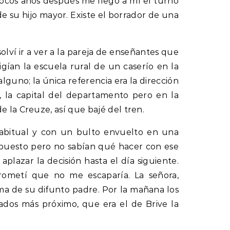
Pocos años después me llegó a mí el turno
de su hijo mayor. Existe el borrador de una
olví ir a ver a la pareja de enseñantes que
igían la escuela rural de un caserío en la
lguno; la única referencia era la dirección
, la capital del departamento pero en la
 la Creuze, así que bajé del tren.
abitual y con un bulto envuelto en una
 puesto pero no sabían qué hacer con ese
plazar la decisión hasta el día siguiente.
ometí que no me escaparía. La señora,
a de su difunto padre. Por la mañana los
dos más próximo, que era el de Brive la