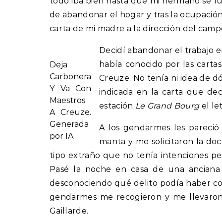
todo iba bien hasta que mi hermano se fu
de abandonar el hogar y tras la ocupación 
carta de mi madre a la dirección del camp
Decidí abandonar el trabajo en
había conocido por las cartas
Deja
Carbonera
Creuze. No tenía ni idea de d
Y Va Con
indicada en la carta que de
Maestros
estación
Le Grand Bourg
el le
A Creuze.
Generada
A los gendarmes les pareci
por IA
manta y me solicitaron la do
tipo extraño que no tenía intenciones pel
Pasé la noche en casa de una anciana
desconociendo qué delito podía haber co
gendarmes me recogieron y me llevaron 
Gaillarde.