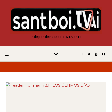
Vés al contingut
Independent Media & Events