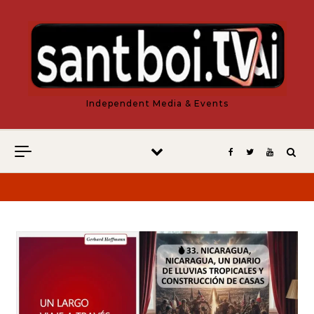
Vés al contingut
Independent Media & Events