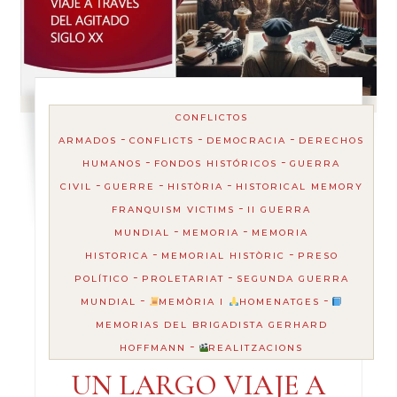
CONFLICTOS
-
-
-
ARMADOS
CONFLICTS
DEMOCRACIA
DERECHOS
-
-
HUMANOS
FONDOS HISTÓRICOS
GUERRA
-
-
-
CIVIL
GUERRE
HISTÒRIA
HISTORICAL MEMORY
-
FRANQUISM VICTIMS
II GUERRA
-
-
MUNDIAL
MEMORIA
MEMORIA
-
-
HISTORICA
MEMORIAL HISTÒRIC
PRESO
-
-
POLÍTICO
PROLETARIAT
SEGUNDA GUERRA
-
-
MUNDIAL
MEMÒRIA I
HOMENATGES
MEMORIAS DEL BRIGADISTA GERHARD
-
HOFFMANN
REALITZACIONS
UN LARGO VIAJE A