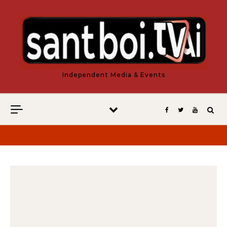
Vés al contingut
Independent Media & Events