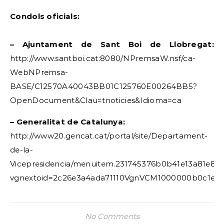
Condols oficials:
– Ajuntament de Sant Boi de Llobregat:
http://www.santboi.cat:8080/NPremsaW.nsf/ca-
WebNPremsa-
BASE/C12570A40043BB01C125760E00264BB5?
OpenDocument&Clau=tnoticies&Idioma=ca
– Generalitat de Catalunya:
http://www20.gencat.cat/portal/site/Departament-
de-la-
Vicepresidencia/menuitem.231745376b0b41e13a81e81
vgnextoid=2c26e3a4ada71110VgnVCM1000000b0c1e0
No Comments