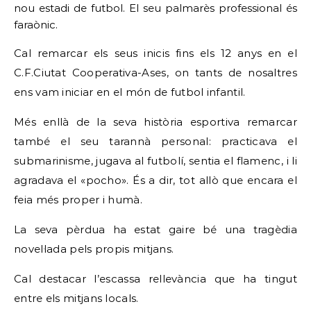
nou estadi de futbol. El seu palmarès professional és
faraònic.
Cal remarcar els seus inicis fins els 12 anys en el
C.F.Ciutat Cooperativa-Ases, on tants de nosaltres
ens vam iniciar en el món de futbol infantil.
Més enllà de la seva història esportiva remarcar
també el seu tarannà personal: practicava el
submarinisme, jugava al futbolí, sentia el flamenc, i li
agradava el «pocho». És a dir, tot allò que encara el
feia més proper i humà.
La seva pèrdua ha estat gaire bé una tragèdia
novel·lada pels propis mitjans.
Cal destacar l’escassa rellevància que ha tingut
entre els mitjans locals.