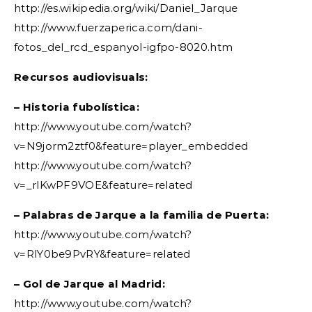
http://es.wikipedia.org/wiki/Daniel_Jarque
http://www.fuerzaperica.com/dani-
fotos_del_rcd_espanyol-igfpo-8020.htm
Recursos audiovisuals:
– Historia fubolística:
http://www.youtube.com/watch?
v=N9jorm2ztf0&feature=player_embedded
http://www.youtube.com/watch?
v=_rlKwPF9VOE&feature=related
– Palabras de Jarque a la familia de Puerta:
http://www.youtube.com/watch?
v=RlY0be9PvRY&feature=related
– Gol de Jarque al Madrid:
http://www.youtube.com/watch?