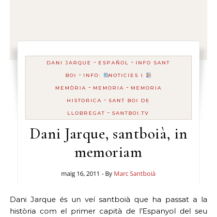
-
-
DANI JARQUE
ESPAÑOL
INFO SANT
-
BOI
INFO:
NOTICIES I
-
-
MEMÒRIA
MEMORIA
MEMORIA
-
HISTORICA
SANT BOI DE
-
LLOBREGAT
SANTBOI.TV
Dani Jarque, santboià, in
memoriam
maig 16, 2011
- By
Marc Santboià
Dani Jarque és un veí santboià que ha passat a la
història com el primer capità de l’Espanyol del seu