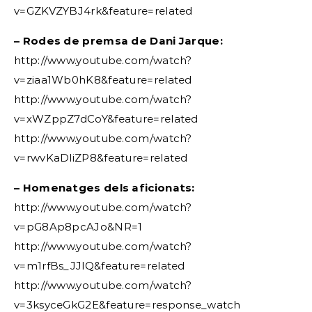
v=GZKVZYBJ4rk&feature=related
– Rodes de premsa de Dani Jarque:
http://www.youtube.com/watch?
v=ziaa1Wb0hK8&feature=related
http://www.youtube.com/watch?
v=xWZppZ7dCoY&feature=related
http://www.youtube.com/watch?
v=rwvKaDliZP8&feature=related
– Homenatges dels aficionats:
http://www.youtube.com/watch?
v=pG8Ap8pcAJo&NR=1
http://www.youtube.com/watch?
v=m1rfBs_JJlQ&feature=related
http://www.youtube.com/watch?
v=3ksyceGkG2E&feature=response_watch