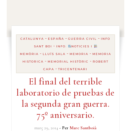
-
-
-
CATALUNYA
ESPAÑA
GUERRA CIVIL
INFO
-
SANT BOI
INFO:
NOTICIES I
-
-
-
MEMÒRIA
LLUÍS SALA
MEMORIA
MEMORIA
-
-
HISTORICA
MEMORIAL HISTÒRIC
ROBERT
-
CAPA
TRICENTENARI
El final del terrible
laboratorio de pruebas de
la segunda gran guerra.
75º aniversario.
març 29, 2014
- Per
Marc Santboià