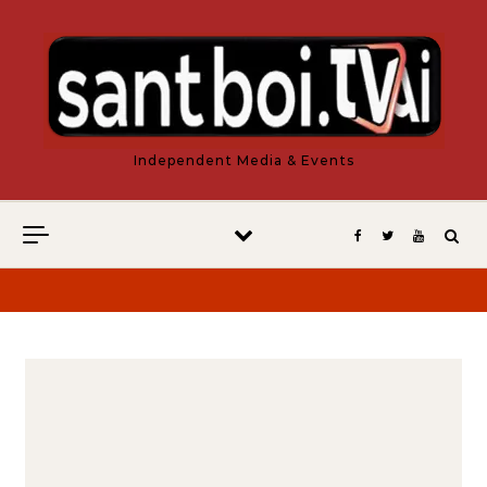
Vés al contingut
Independent Media & Events