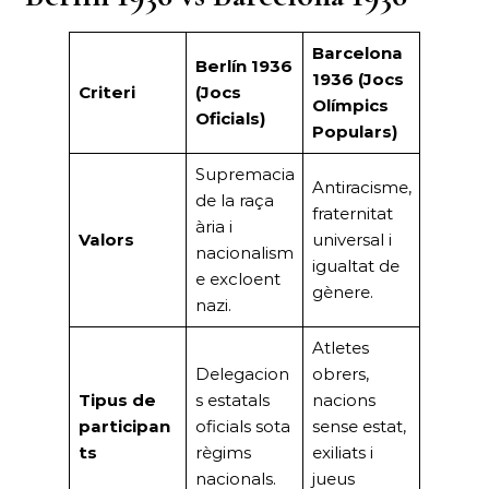
Barcelona
Berlín 1936
1936 (Jocs
Criteri
(Jocs
Olímpics
Oficials)
Populars)
Supremacia
Antiracisme,
de la raça
fraternitat
ària i
Valors
universal i
nacionalism
igualtat de
e excloent
gènere.
nazi.
Atletes
Delegacion
obrers,
Tipus de
s estatals
nacions
participan
oficials sota
sense estat,
ts
règims
exiliats i
nacionals.
jueus