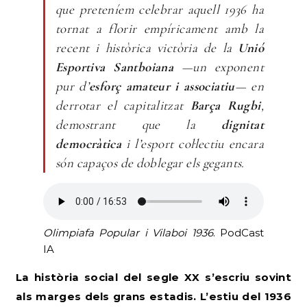
que preteníem celebrar aquell 1936 ha
tornat a florir empíricament amb la
recent i històrica victòria de la
Unió
Esportiva Santboiana
—un exponent
pur d’
esforç amateur i associatiu
— en
derrotar el capitalitzat
Barça Rugbi
,
demostrant que la
dignitat
democràtica
i l’esport col·lectiu encara
són capaços de doblegar els gegants.
Olimpiafa Popular i Vilaboi 1936
. PodCast
IA
La història social del segle XX s’escriu sovint
als marges dels grans estadis. L’estiu del 1936