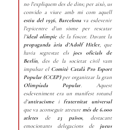
no l’expliquem des de dins; per això, us
convido a viure amb mi com aquell
estiu del 1936
,
Barcelona
va esdevenir
l’epicentre d’un sisme per rescatar
l’
ideal olímpic
de la foscor. Davant la
propaganda ària d’Adolf Hitler
, que
havia segrestat els
jocs oficials de
Berlín
, des de la societat civil vam
impulsar el
Comitè Català Pro Esport
Popular (CCEP)
per organitzar la gran
Olimpíada Popular
. Aquest
esdeveniment era un manifest rotund
d’
antiracisme
i
fraternitat universal
que va aconseguir atreure
més de 6.000
atletes
de
23 països
, destacant
emocionants delegacions de
jueus