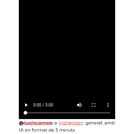
@
luxincamera
a
Instragram
generat amb
IA en format de 3 minuts