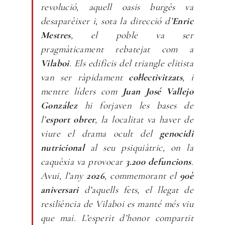
revolució, aquell oasis burgès va
desaparèixer i, sota la direcció d’
Enric
Mestres
, el poble va ser
pragmàticament rebatejat com a
Vilaboi
. Els edificis del triangle elitista
van ser ràpidament
col·lectivitzats
, i
mentre líders com
Juan José Vallejo
González
hi forjaven les bases de
l’
esport obrer
, la localitat va haver de
viure el drama ocult del
genocidi
nutricional
al seu psiquiàtric, on la
caquèxia va provocar
3.200 defuncions
.
Avui, l’any
2026
, commemorant el
90è
aniversari
d’aquells fets, el llegat de
resiliència de Vilaboi es manté més viu
que mai. L’esperit d’honor compartit