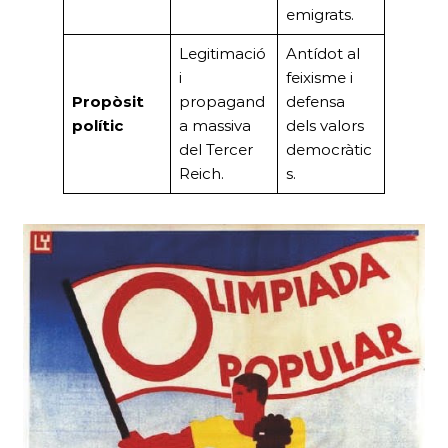
emigrats.
Legitimació
Antídot al
i
feixisme i
Propòsit
propagand
defensa
polític
a massiva
dels valors
del Tercer
democràtic
Reich.
s.