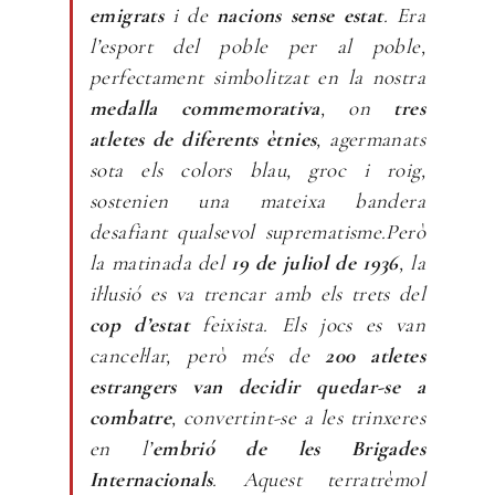
emigrats
i de
nacions sense estat
. Era
l’esport del poble per al poble,
perfectament simbolitzat en la nostra
medalla commemorativa
, on
tres
atletes de diferents ètnies
, agermanats
sota els colors blau, groc i roig,
sostenien una mateixa bandera
desafiant qualsevol suprematisme.Però
la matinada del
19 de juliol de 1936
, la
il·lusió es va trencar amb els trets del
cop d’estat
feixista. Els jocs es van
cancel·lar, però més de
200 atletes
estrangers van decidir quedar-se a
combatre
, convertint-se a les trinxeres
en l’
embrió de les Brigades
Internacionals
. Aquest terratrèmol