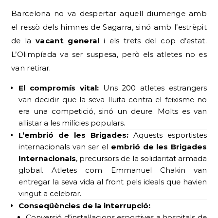
Barcelona no va despertar aquell diumenge amb
el ressò dels himnes de Sagarra, sinó amb l’estrèpit
de la
vacant general
i els trets del cop d’estat.
L’Olimpíada va ser suspesa, però els atletes no es
van retirar.
El compromís vital:
Uns 200 atletes estrangers
van decidir que la seva lluita contra el feixisme no
era una competició, sinó un deure. Molts es van
allistar a les milícies populars.
L’embrió de les Brigades:
Aquests esportistes
internacionals van ser el
embrió de les Brigades
Internacionals
, precursors de la solidaritat armada
global. Atletes com Emmanuel Chakin van
entregar la seva vida al front pels ideals que havien
vingut a celebrar.
Conseqüències de la interrupció:
Conversió d’instal·lacions esportives a hospitals de