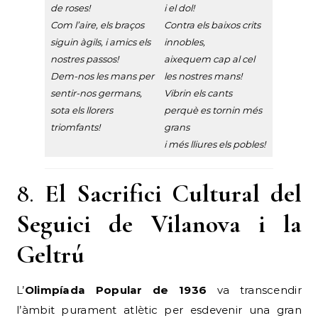
de roses!
i el dol!
Com l’aire, els braços
Contra els baixos crits
siguin àgils, i amics els
innobles,
nostres passos!
aixequem cap al cel
Dem-nos les mans per
les nostres mans!
sentir-nos germans,
Vibrin els cants
sota els llorers
perquè es tornin més
triomfants!
grans
i més lliures els pobles!
8.
El Sacrifici Cultural del
Seguici de Vilanova i la
Geltrú
L’
Olimpíada Popular de 1936
va transcendir
l’àmbit purament atlètic per esdevenir una gran