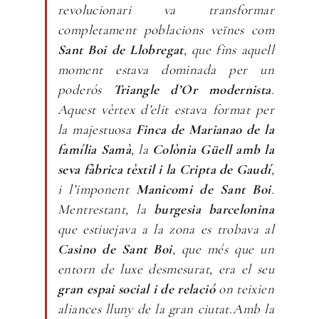
revolucionari va transformar
completament poblacions veïnes com
Sant Boi de Llobregat
, que fins aquell
moment estava dominada per un
poderós
Triangle d’Or modernista
.
Aquest vèrtex d’elit estava format per
la majestuosa
Finca de Marianao de la
família Samà
, la
Colònia Güell amb la
seva fàbrica tèxtil i la Cripta de Gaudí
,
i l’imponent
Manicomi de Sant Boi
.
Mentrestant, la
burgesia barcelonina
que estiuejava a la zona es trobava al
Casino de Sant Boi
, que més que un
entorn de luxe desmesurat, era el seu
gran espai social i de relació
on teixien
aliances lluny de la gran ciutat.Amb la