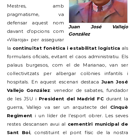
Mestres, amb
pragmatisme, va
defensar aquest nom
Juan José Vallejo
davant d’opcions com
González
«Vilaroja» per assegurar
la
continuïtat fonètica i estabilitat logística
als
formularis oficials, evitant el caos administratiu. Els
palaus burgesos, com el de Marianao, van ser
col·lectivitzats per albergar colònies infantils i
hospitals. En aquest escenari destaca
Juan José
Vallejo González
: venedor de sabates, fundador
de les JSU i
President del Madrid FC
durant la
guerra, Vallejo va ser un arquitecte del
Cinquè
Regiment
i un líder de l’esport obrer. Les seves
restes descansen avui al
cementiri municipal de
Sant Boi
, constituint el pont físic de la nostra