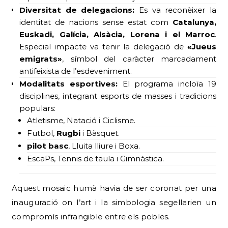
Diversitat de delegacions:
Es va reconèixer la
identitat de nacions sense estat com
Catalunya,
Euskadi, Galícia, Alsàcia, Lorena i el Marroc
.
Especial impacte va tenir la delegació de
«Jueus
emigrats»
, símbol del caràcter marcadament
antifeixista de l’esdeveniment.
Modalitats esportives:
El programa incloïa 19
disciplines, integrant esports de masses i tradicions
populars:
Atletisme, Natació i Ciclisme.
Futbol, ​​
Rugbi
i Bàsquet.
pilot basc
, Lluita lliure i Boxa.
EscaPs, Tennis de taula i Gimnàstica.
Aquest mosaic humà havia de ser coronat per una
inauguració on l’art i la simbologia segellarien un
compromís infrangible entre els pobles.