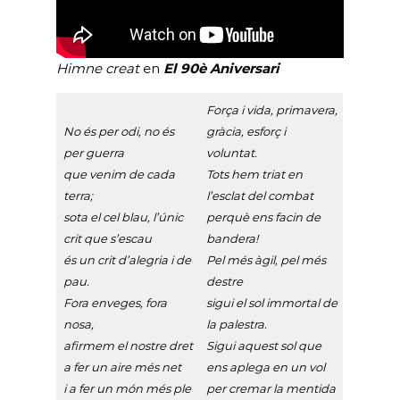
Himne creat
en
El 90è Aniversari
Força i vida, primavera,
No és per odi, no és
gràcia, esforç i
per guerra
voluntat.
que venim de cada
Tots hem triat en
terra;
l’esclat del combat
sota el cel blau, l’únic
perquè ens facin de
crit que s’escau
bandera!
és un crit d’alegria i de
Pel més àgil, pel més
pau.
destre
Fora enveges, fora
sigui el sol immortal de
nosa,
la palestra.
afirmem el nostre dret
Sigui aquest sol que
a fer un aire més net
ens aplega en un vol
i a fer un món més ple
per cremar la mentida