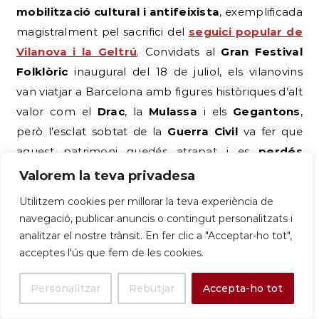
mobilització cultural i antifeixista
, exemplificada
magistralment pel sacrifici del
seguici popular de
Vilanova i la Geltrú
. Convidats al
Gran Festival
Folklòric
inaugural del 18 de juliol, els vilanovins
van viatjar a Barcelona amb figures històriques d’alt
valor com el
Drac
, la
Mulassa
i els
Gegantons
,
però l’esclat sobtat de la
Guerra Civil
va fer que
aquest patrimoni quedés atrapat i es
perdés
irremeiablement
a la capital. Malgrat la tràgica
Valorem la teva privadesa
pèrdua, la resiliència del poble va permetre
Utilitzem cookies per millorar la teva experiència de
reconstruir els elements festius
entre
1947 i
navegació, publicar anuncis o contingut personalitzats i
1948
gràcies a
subscripcions ciutadanes
analitzar el nostre trànsit. En fer clic a "Acceptar-ho tot",
massives
, encarregant els dissenys al pintor
Enric
acceptes l'ús que fem de les cookies.
C. Ricart
i l’execució a l’escultor
Lluís Sabadell
.
Personalitzar
Rebutjar
Accepta-ho tot
Ara, com a acte de justícia poètica dins de l’agenda
del
90è aniversari (1936-2026)
, aquestes figures