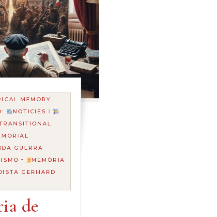
RICAL MEMORY
O:
NOTICIES I
TRANSITIONAL
EMORIAL
NDA GUERRA
-
UISMO
MEMÒRIA
DISTA GERHARD
ria de