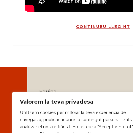
CONTINUEU LLEGINT
Equipo
Valorem la teva privadesa
Identitat
Utilitzem cookies per millorar la teva experiència de
Serveis
navegació, publicar anuncis o contingut personalitzats 
analitzar el nostre trànsit. En fer clic a "Acceptar-ho tot"
Política de privadesa i Avisos Legals