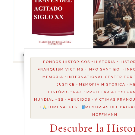
-
-
FONDOS HISTÓRICOS
HISTÒRIA
HISTO
-
-
FRANQUISM VICTIMS
INFO SANT BOI
INF
-
MEMÒRIA
INTERNATIONAL CENTER FOR 
-
-
JUSTICE
MEMORIA HISTORICA
M
-
-
-
HISTÒRIC
PAZ
PROLETARIAT
SEGU
-
-
-
MUNDIAL
SS
VENCIDOS
VÍCTIMAS FRANQ
-
I
HOMENATGES
MEMORIAS DEL BRIGA
HOFFMANN
Descubre la Histo