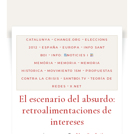
-
-
CATALUNYA
CHANGE.ORG
ELECCIONS
-
-
-
2012
ESPAÑA
EUROPA
INFO SANT
-
BOI
INFO:
NOTICIES I
-
-
MEMÒRIA
MEMORIA
MEMORIA
-
-
HISTORICA
MOVIMIENTO 15M
PROPUESTAS
-
-
CONTRA LA CRISIS
SANTBOI.TV
TEORÍA DE
-
REDES
X.NET
El escenario del absurdo:
retroalimentaciones de
intereses