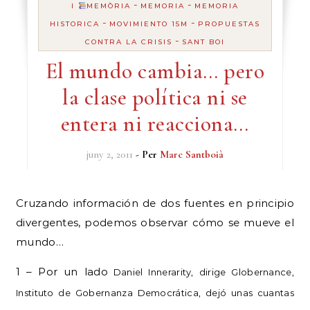
-
-
I
MEMÒRIA
MEMORIA
MEMORIA
-
-
HISTORICA
MOVIMIENTO 15M
PROPUESTAS
-
CONTRA LA CRISIS
SANT BOI
El mundo cambia… pero
la clase política ni se
entera ni reacciona…
juny 2, 2011
- Per
Marc Santboià
Cruzando información de dos fuentes en principio
divergentes, podemos observar cómo se mueve el
mundo…
1 – Por un lado
Daniel Innerarity, dirige Globernance,
Instituto de Gobernanza Democrática, dejó unas cuantas