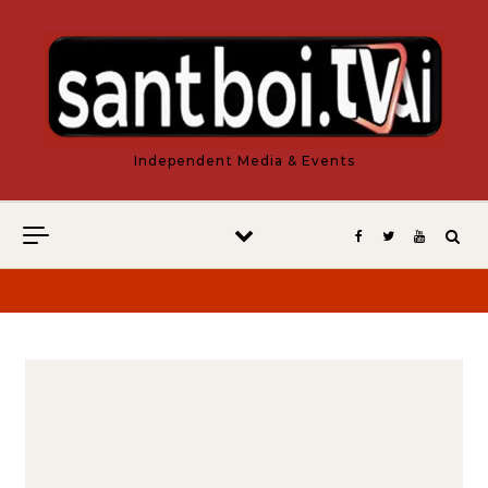
Vés al contingut
Independent Media & Events