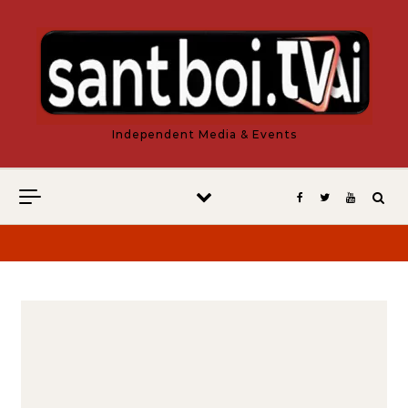
Vés al contingut
Independent Media & Events