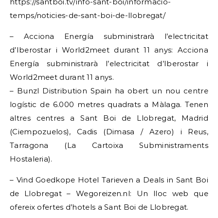
https://santboi.tv/info-sant-boi/informacio-
temps/noticies-de-sant-boi-de-llobregat/
– Acciona Energía subministrarà l’electricitat
d’Iberostar i World2meet durant 11 anys: Acciona
Energía subministrarà l’electricitat d’Iberostar i
World2meet durant 11 anys.
– Bunzl Distribution Spain ha obert un nou centre
logístic de 6.000 metres quadrats a Màlaga. Tenen
altres centres a Sant Boi de Llobregat, Madrid
(Ciempozuelos), Cadis (Dimasa / Azero) i Reus,
Tarragona (La Cartoixa Subministraments
Hostaleria).
– Vind Goedkope Hotel Tarieven a Deals in Sant Boi
de Llobregat – Wegoreizen.nl: Un lloc web que
ofereix ofertes d’hotels a Sant Boi de Llobregat.