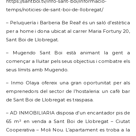
https://santboi.tv/info-sant-boi/informacio-
temps/noticies-de-sant-boi-de-llobregat/
– Peluquería i Barberia Be Real! és un saló d’estètica
per a home i dona ubicat al carrer Maria Fortuny 20,
Sant Boi de Llobregat.
– Mugendo Sant Boi està animant la gent a
començar a lluitar pels seus objectius i combatre els
seus límits amb Mugendo.
– Inmo Olaya ofereix una gran oportunitat per als
emprenedors del sector de l’hostaleria: un cafè bar
de Sant Boi de Llobregat es traspasa.
– AD INMOBILIARIA disposa d’un encantador pis de
65 m² en venda a Sant Boi de Llobregat – Ciutat
Cooperativa – Moli Nou. L’apartament es troba a la