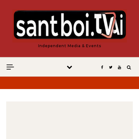
Vés al contingut
Independent Media & Events