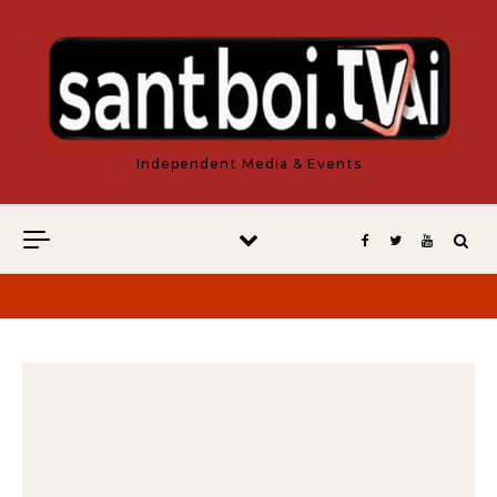
Vés al contingut
Independent Media & Events