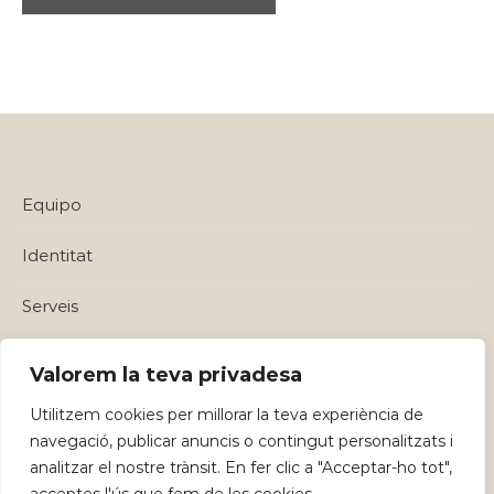
Equipo
Identitat
Serveis
Política de privadesa i Avisos Legals
Valorem la teva privadesa
Utilitzem cookies per millorar la teva experiència de
navegació, publicar anuncis o contingut personalitzats i
analitzar el nostre trànsit. En fer clic a "Acceptar-ho tot",