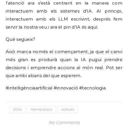
l’atenció ara s’està centrant en la manera com
interactuem amb els sistemes d’IA. Al principi,
interactuem amb els LLM escrivint, després fem
servir la nostra veu i ara el pin d’IA és aquí.
Què segueix?
Això marca només el començament, ja que el canvi
més gran es produirà quan la IA pugui prendre
decisions i emprendre accions al món real. Pot ser
que arribi abans del que esperem.
#intel·ligènciaartificial #innovació #tecnologia
2024
Hemeroteca
notícies
No Comments