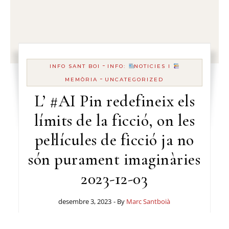
-
INFO SANT BOI
INFO:
NOTICIES I
-
MEMÒRIA
UNCATEGORIZED
L’ #AI Pin redefineix els
límits de la ficció, on les
pel·lícules de ficció ja no
són purament imaginàries
2023-12-03
desembre 3, 2023
- By
Marc Santboià