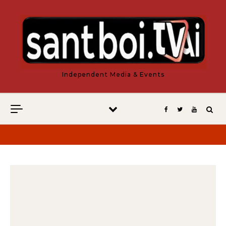
Vés al contingut
Independent Media & Events