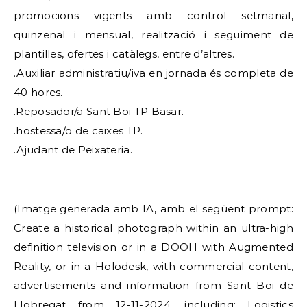
promocions vigents amb control setmanal,
quinzenal i mensual, realització i seguiment de
plantilles, ofertes i catàlegs, entre d’altres.
.Auxiliar administratiu/iva en jornada és completa de
40 hores.
.Reposador/a Sant Boi TP Basar.
.hostessa/o de caixes TP.
.Ajudant de Peixateria.
—
(Imatge generada amb IA, amb el següent prompt:
Create a historical photograph within an ultra-high
definition television or in a DOOH with Augmented
Reality, or in a Holodesk, with commercial content,
advertisements and information from Sant Boi de
Llobregat from 12-11-2024, including: Logistics