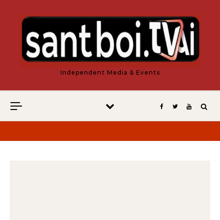
Vés al contingut
Independent Media & Events