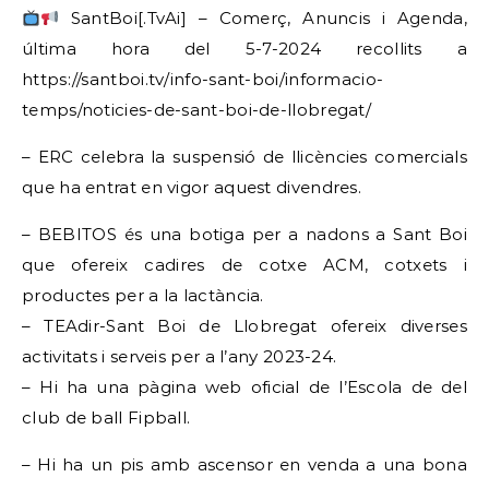
SantBoi[.TvAi] – Comerç, Anuncis i Agenda,
última hora del 5-7-2024 recollits a
https://santboi.tv/info-sant-boi/informacio-
temps/noticies-de-sant-boi-de-llobregat/
– ERC celebra la suspensió de llicències comercials
que ha entrat en vigor aquest divendres.
– BEBITOS és una botiga per a nadons a Sant Boi
que ofereix cadires de cotxe ACM, cotxets i
productes per a la lactància.
– TEAdir-Sant Boi de Llobregat ofereix diverses
activitats i serveis per a l’any 2023-24.
– Hi ha una pàgina web oficial de l’Escola de del
club de ball Fipball.
– Hi ha un pis amb ascensor en venda a una bona