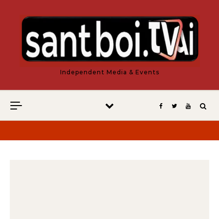
Vés al contingut
Independent Media & Events