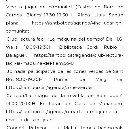
.Vine a jugar en comunitat (Festes de Barri de
Camps Blancs).17:30-19:30H. Plaça Lluís Sahún
plana. https://santboi.cat/agenda/vine-jugar-en-
comunitat
.Club lectura fàcil: ‘La máquina del tiempo’ De H.G.
Wells. 18:00-19:30H. Biblioteca Jordi Rubió i
Balaguer. https://santboi.cat/agenda/club-lectura-
facil-la-maquina-del-tiempo-0
.Jornada participativa de les zones verdes de Sant
Boi.18:30-19:30H. Primer de Maig 46.
https://santboi.cat/agenda/zonesverdes
.Xerrada:’La màgia de la revetlla de Sant Joan’.
19:00-20:00H. En horari del Casal de Marianano.
https://santboi.cat/agenda/xerrada-la-magia-de-la-
revetlla-de-sant-joan
.Concert: Petricor – La Platja (temes tradicionals