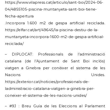
https://www.vilapress.cat/articulo/sant-boi/2024-06-
04/4855105-piscina-muntanyeta-sant-boi-tiene-
fecha-apertura
.Incorpora 1.600 m2 de gespa artificial reciclada.
https://elfar.cat/art/49645/la-piscina-destiu-de-la-
muntanyeta-incorpora-1600-m2-de-gespa-artificial-
reciclada/
– DIPLOCAT: Professionals de l’administració
catalana (de l’Ajuntament de Sant Boi inclós)
viatgen a Ginebra per conèixer el sistema de les
Nacions Unides.
https://exterior.cat/noticies/professionals-de-
ladministracio-catalana-viatgen-a-ginebra-per-
coneixer-el-sistema-de-les-nacions-unides/
– #9J : Breu Guía de les Eleccions al Parlament