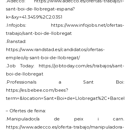
.Adecco: https://www.adecco.es/ofertas-trabajo/l-
sant-boi-de-llobregat-espana?
k=&xy=41.3459%2C2.0351
.Infojobs: https://www.infojobs.net/ofertas-
trabajo/sant-boi-de-llobregat
.Ranstad:
https://www.randstad.es/candidatos/ofertas-
empleo/q-sant-boi-de-llobregat/
.Job Today: https://jobtoday.com/es/trabajos/sant-
boi-de-llobregat
.Professionals a Sant Boi:
https://es.bebee.com/bees?
term=&location=Sant+Boi+de+Llobregat%2C+Barcelo
– Ofertes de feina:
.Manipulador/a de peix i carn.
https://www.adecco.es/oferta-trabajo/manipuladora-