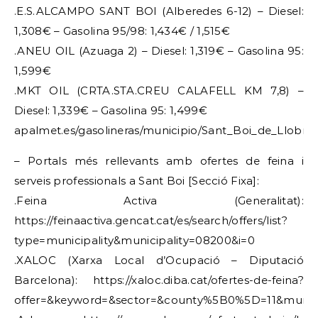
.E.S.ALCAMPO SANT BOI (Alberedes 6-12) – Diesel:
1,308€ – Gasolina 95/98: 1,434€ / 1,515€
.ANEU OIL (Azuaga 2) – Diesel: 1,319€ – Gasolina 95:
1,599€
.MKT OIL (CRTA.STA.CREU CALAFELL KM 7,8) –
Diesel: 1,339€ – Gasolina 95: 1,499€
apalmet.es/gasolineras/municipio/Sant_Boi_de_Llobre
– Portals més rellevants amb ofertes de feina i
serveis professionals a Sant Boi [Secció Fixa]:
.Feina Activa (Generalitat):
https://feinaactiva.gencat.cat/es/search/offers/list?
type=municipality&municipality=08200&i=0
.XALOC (Xarxa Local d’Ocupació – Diputació
Barcelona): https://xaloc.diba.cat/ofertes-de-feina?
offer=&keyword=&sector=&county%5B0%5D=11&municipa