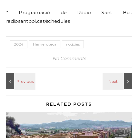
—
* Programació de Ràdio Sant Boi:
radiosantboi.cat/schedules
2024
Hemeroteca
notícies
No Comments
RELATED POSTS