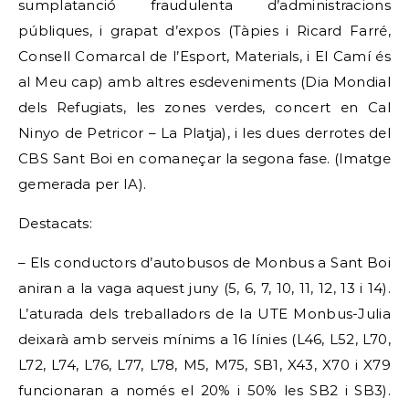
sumplatanció fraudulenta d’administracions
públiques, i grapat d’expos (Tàpies i Ricard Farré,
Consell Comarcal de l’Esport, Materials, i El Camí és
al Meu cap) amb altres esdeveniments (Dia Mondial
dels Refugiats, les zones verdes, concert en Cal
Ninyo de Petricor – La Platja), i les dues derrotes del
CBS Sant Boi en comaneçar la segona fase. (Imatge
gemerada per IA).
Destacats:
– Els conductors d’autobusos de Monbus a Sant Boi
aniran a la vaga aquest juny (5, 6, 7, 10, 11, 12, 13 i 14).
L’aturada dels treballadors de la UTE Monbus-Julia
deixarà amb serveis mínims a 16 línies (L46, L52, L70,
L72, L74, L76, L77, L78, M5, M75, SB1, X43, X70 i X79
funcionaran a només el 20% i 50% les SB2 i SB3).