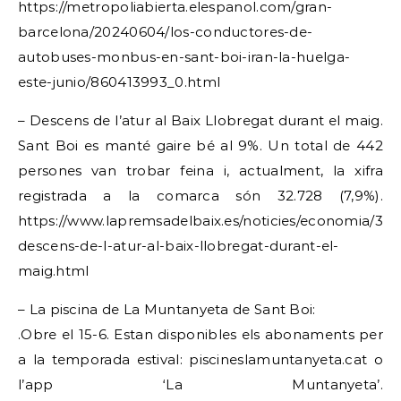
https://metropoliabierta.elespanol.com/gran-
barcelona/20240604/los-conductores-de-
autobuses-monbus-en-sant-boi-iran-la-huelga-
este-junio/860413993_0.html
– Descens de l’atur al Baix Llobregat durant el maig.
Sant Boi es manté gaire bé al 9%. Un total de 442
persones van trobar feina i, actualment, la xifra
registrada a la comarca són 32.728 (7,9%).
https://www.lapremsadelbaix.es/noticies/economia/39
descens-de-l-atur-al-baix-llobregat-durant-el-
maig.html
– La piscina de La Muntanyeta de Sant Boi:
.Obre el 15-6. Estan disponibles els abonaments per
a la temporada estival: piscineslamuntanyeta.cat o
l’app ‘La Muntanyeta’.