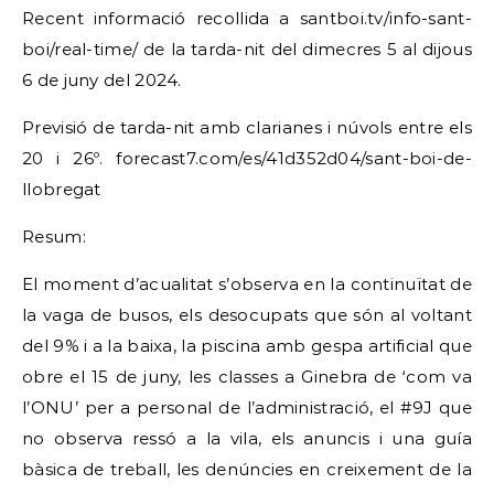
Recent informació recollida a santboi.tv/info-sant-
boi/real-time/ de la tarda-nit del dimecres 5 al dijous
6 de juny del 2024.
Previsió de tarda-nit amb clarianes i núvols entre els
20 i 26º. forecast7.com/es/41d352d04/sant-boi-de-
llobregat
Resum:
El moment d’acualitat s’observa en la continuïtat de
la vaga de busos, els desocupats que són al voltant
del 9% i a la baixa, la piscina amb gespa artificial que
obre el 15 de juny, les classes a Ginebra de ‘com va
l’ONU’ per a personal de l’administració, el #9J que
no observa ressó a la vila, els anuncis i una guía
bàsica de treball, les denúncies en creixement de la