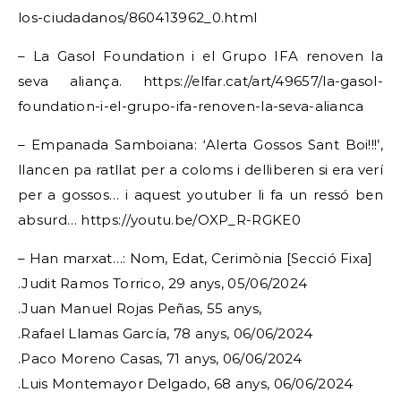
los-ciudadanos/860413962_0.html
– La Gasol Foundation i el Grupo IFA renoven la
seva aliança. https://elfar.cat/art/49657/la-gasol-
foundation-i-el-grupo-ifa-renoven-la-seva-alianca
– Empanada Samboiana: ‘Alerta Gossos Sant Boi!!!’,
llancen pa ratllat per a coloms i delliberen si era verí
per a gossos… i aquest youtuber li fa un ressó ben
absurd… https://youtu.be/OXP_R-RGKE0
– Han marxat…: Nom, Edat, Cerimònia [Secció Fixa]
.Judit Ramos Torrico, 29 anys, 05/06/2024
.Juan Manuel Rojas Peñas, 55 anys,
.Rafael Llamas García, 78 anys, 06/06/2024
.Paco Moreno Casas, 71 anys, 06/06/2024
.Luis Montemayor Delgado, 68 anys, 06/06/2024