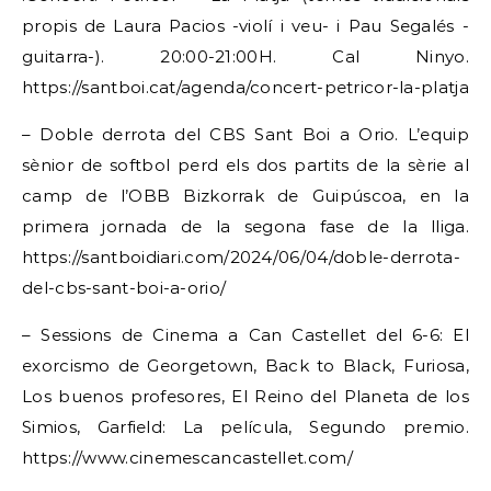
propis de Laura Pacios -violí i veu- i Pau Segalés -
guitarra-). 20:00-21:00H. Cal Ninyo.
https://santboi.cat/agenda/concert-petricor-la-platja
– Doble derrota del CBS Sant Boi a Orio. L’equip
sènior de softbol perd els dos partits de la sèrie al
camp de l’OBB Bizkorrak de Guipúscoa, en la
primera jornada de la segona fase de la lliga.
https://santboidiari.com/2024/06/04/doble-derrota-
del-cbs-sant-boi-a-orio/
– Sessions de Cinema a Can Castellet del 6-6: El
exorcismo de Georgetown, Back to Black, Furiosa,
Los buenos profesores, El Reino del Planeta de los
Simios, Garfield: La película, Segundo premio.
https://www.cinemescancastellet.com/