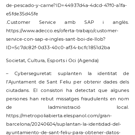
de-pescado-y-carne?ID=44937d4a-4dcd-47f0-a1fa-
e5fde35d45fe
.Customer Service amb SAP i anglès.
https://www.adecco.es/oferta-trabajo/customer-
service-con-sap-e-ingles-sant-boi-de-llob?
ID=5c7dc82f-0d33-40c0-af34-bcfc1851d2ba
Societat, Cultura, Esports i Oci (Agenda)
– Cyberseguretat: suplanten la identitat de
l’Ajuntament de Sant Feliu per obtenir dades dels
ciutadans. El consistori ha detectat que algunes
persones han rebut missatges fraudulents en nom
de ladministració local.
https://metropoliabierta.elespanol.com/gran-
barcelona/20240604/suplantan-la-identidad-del-
ayuntamiento-de-sant-feliu-para-obtener-datos-