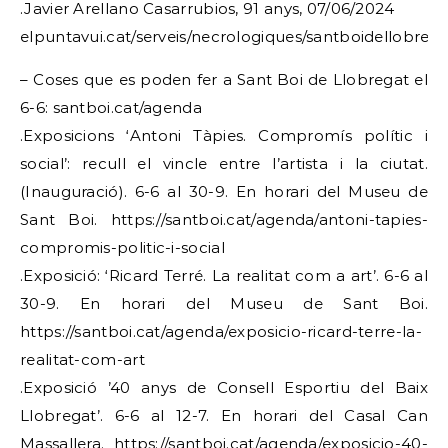
.Javier Arellano Casarrubios, 91 anys, 07/06/2024
elpuntavui.cat/serveis/necrologiques/santboidellobreg
– Coses que es poden fer a Sant Boi de Llobregat el
6-6: santboi.cat/agenda
.Exposicions ‘Antoni Tàpies. Compromís polític i
social’: recull el vincle entre l’artista i la ciutat.
(Inauguració). 6-6 al 30-9. En horari del Museu de
Sant Boi. https://santboi.cat/agenda/antoni-tapies-
compromis-politic-i-social
.Exposició: ‘Ricard Terré. La realitat com a art’. 6-6 al
30-9. En horari del Museu de Sant Boi.
https://santboi.cat/agenda/exposicio-ricard-terre-la-
realitat-com-art
.Exposició ’40 anys de Consell Esportiu del Baix
Llobregat’. 6-6 al 12-7. En horari del Casal Can
Massallera. https://santboi.cat/agenda/exposicio-40-