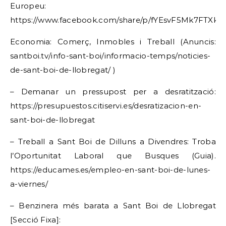
Europeu:
https://www.facebook.com/share/p/fYEsvF5Mk7FTXk1X
Economia: Comerç, Inmobles i Treball (Anuncis:
santboi.tv/info-sant-boi/informacio-temps/noticies-
de-sant-boi-de-llobregat/ )
– Demanar un pressupost per a desratització:
https://presupuestos.citiservi.es/desratizacion-en-
sant-boi-de-llobregat
– Treball a Sant Boi de Dilluns a Divendres: Troba
l’Oportunitat Laboral que Busques (Guia).
https://educames.es/empleo-en-sant-boi-de-lunes-
a-viernes/
– Benzinera més barata a Sant Boi de Llobregat
[Secció Fixa]: