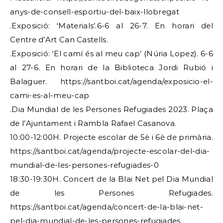
anys-de-consell-esportiu-del-baix-llobregat
.Exposició: ‘Materials’.6-6 al 26-7. En horari del
Centre d’Art Can Castells.
.Exposició: ‘El camí és al meu cap’ (Núria Lopez). 6-6
al 27-6. En horari de la Biblioteca Jordi Rubió i
Balaguer. https://santboi.cat/agenda/exposicio-el-
cami-es-al-meu-cap
.Dia Mundial de les Persones Refugiades 2023. Plaça
de l’Ajuntament i Rambla Rafael Casanova.
10:00-12:00H. Projecte escolar de 5è i 6è de primària.
https://santboi.cat/agenda/projecte-escolar-del-dia-
mundial-de-les-persones-refugiades-0
18:30-19:30H. Concert de la Blai Net pel Dia Mundial
de les Persones Refugiades.
https://santboi.cat/agenda/concert-de-la-blai-net-
pel-dia-mundial-de-les-persones-refugiades