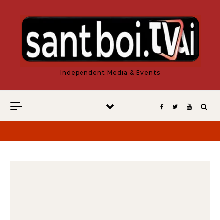
Vés al contingut
Independent Media & Events