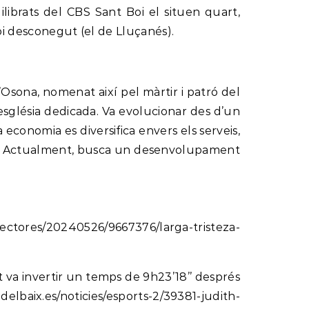
ilibrats del CBS Sant Boi el situen quart,
Boi desconegut (el de Lluçanés).
’Osona, nomenat així pel màrtir i patró del
a església dedicada. Va evolucionar des d’un
a economia es diversifica envers els serveis,
BAC. Actualment, busca un desenvolupament
lectores/20240526/9667376/larga-tristeza-
t va invertir un temps de 9h23’18’’ després
lbaix.es/noticies/esports-2/39381-judith-