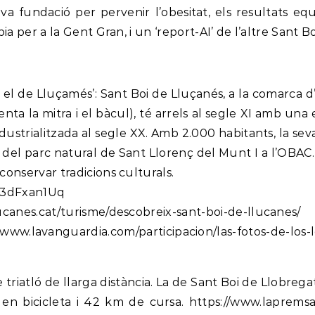
a fundació per pervenir l’obesitat, els resultats equ
pia per a la Gent Gran, i un ‘report-AI’ de l’altre Sant 
 el de Lluçamés’: Sant Boi de Lluçanés, a la comarca d
senta la mitra i el bàcul), té arrels al segle XI amb un
ndustrialitzada al segle XX. Amb 2.000 habitants, la sev
p del parc natural de Sant Llorenç del Munt I a l’O
conservar tradicions culturals.
l/A3dFxan1Uq
lucanes.cat/turisme/descobreix-sant-boi-de-llucanes/
www.lavanguardia.com/participacion/las-fotos-de-los-
riatló de llarga distància. La de Sant Boi de Llobrega
n bicicleta i 42 km de cursa. https://www.lapremsade