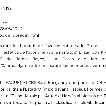
ió Fixa]
2024
, 28/05/2024
tboidellobregat.html
sobre les bondats de l’avorriment: des de Proust a 
l’estètica de l’avorriment a la narrativa’. El samboià Kiko
isses’ de James Joyce, i a ‘Coses que fan b
/0/inma-aljaro-reflexiona-sobre-las-bondades-avorrim
AGUE): El CBS Sant Boi guanya un partit i el CB Vil
s partits a l’Estadi Olímpic davant l’Irabia. El primer
re a l’Estadi Municipal Antonio Hervás al Marlins de Te
 santboiana és quarta a la classificació i els viladeca