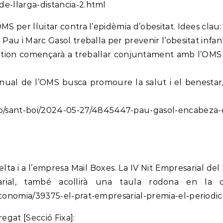
e-llarga-distancia-2.html
S per lluitar contra l’epidèmia d’obesitat. Idees clau:
au i Marc Gasol treballa per prevenir l’obesitat infant
tion començarà a treballar conjuntament amb l’OMS per
nual de l’OMS busca promoure la salut i el benestar, 
lo/sant-boi/2024-05-27/4845447-pau-gasol-encabeza-
elta i a l’empresa Mail Boxes. La IV Nit Empresarial de
ial, també acollirà una taula rodona en la qu
economia/39375-el-prat-empresarial-premia-el-periodic
egat [Secció Fixa]: