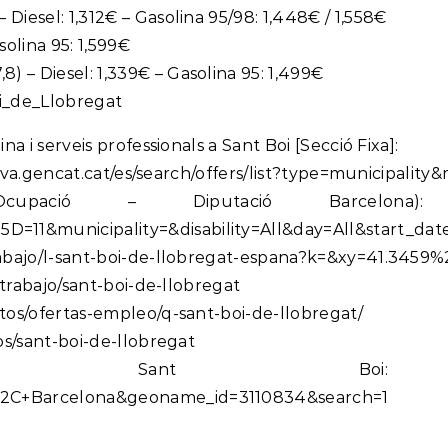
iesel: 1,312€ – Gasolina 95/98: 1,448€ / 1,558€
solina 95: 1,599€
 – Diesel: 1,339€ – Gasolina 95: 1,499€
oi_de_Llobregat
a i serveis professionals a Sant Boi [Secció Fixa]:
activa.gencat.cat/es/search/offers/list?type=municipali
ió – Diputació Barcelona): https://xal
11&municipality=&disability=All&day=All&start_dat
rabajo/l-sant-boi-de-llobregat-espana?k=&xy=41.3459%
-trabajo/sant-boi-de-llobregat
tos/ofertas-empleo/q-sant-boi-de-llobregat/
os/sant-boi-de-llobregat
 Sant Boi: https://e
%2C+Barcelona&geoname_id=3110834&search=1