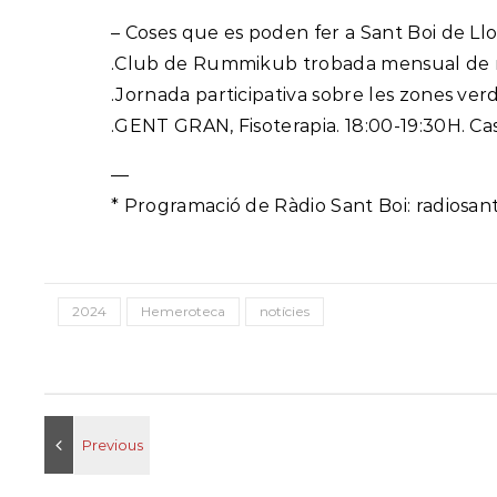
– Coses que es poden fer a Sant Boi de Ll
.Club de Rummikub trobada mensual de mai
.Jornada participativa sobre les zones ver
.GENT GRAN, Fisoterapia. 18:00-19:30H. Cas
—
* Programació de Ràdio Sant Boi: radiosan
2024
Hemeroteca
notícies