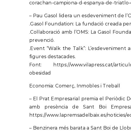
corachan-campiona-d-espanya-de-triatlo-d
– Pau Gasol lidera un esdeveniment de l’OM
.Gasol Foundation: La fundació creada per P
.Col·laboració amb l’OMS: La Gasol Founda
prevenció.
.Event “Walk the Talk”: L’esdeveniment a
figures destacades.
Font: https://www.vilapress.cat/articu
obesidad
Economia: Comerç, Inmobles i Treball
– El Prat Empresarial premia el Periòdic D
amb presència de Sant Boi Empresar
https://www.lapremsadelbaix.es/noticies/
– Benzinera més barata a Sant Boi de Llobr