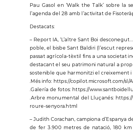
Pau Gasol en ‘Walk the Talk’ sobre la sev
l’agenda del 28 amb l’activitat de Fisoterà
Destacats:
– Report IA, ‘L’altre Sant Boi desconegut…
poble, el bisbe Sant Baldiri (l’escut repre
passat agrícola-tèxtil fins a una societat i
destacant el seu patrimoni natural a pro
sostenible que harmonitzi el creixement i 
.Més info: https://copilot.microsoft.com/s
.Galería de fotos: https://www.santboidel
.Arbre monumental del Lluçanés: https://
roure-senyora.html
– Judith Corachan, campiona d’Espanya de t
de fer 3.900 metres de natació, 180 km e