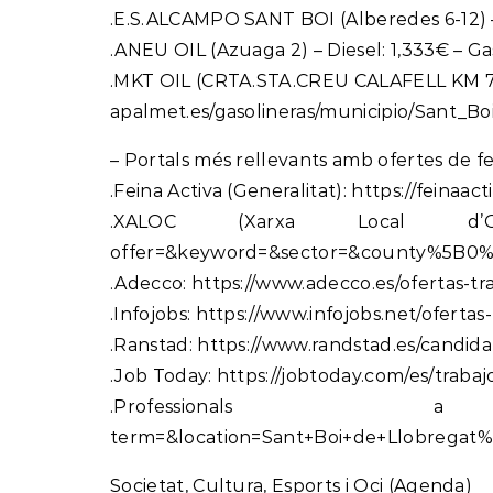
.E.S.ALCAMPO SANT BOI (Alberedes 6-12) – D
.ANEU OIL (Azuaga 2) – Diesel: 1,333€ – Ga
.MKT OIL (CRTA.STA.CREU CALAFELL KM 7,8)
apalmet.es/gasolineras/municipio/Sant_B
– Portals més rellevants amb ofertes de fein
.Feina Activa (Generalitat): https://feina
.XALOC (Xarxa Local d’Ocupac
offer=&keyword=&sector=&county%5B0%5D=
.Adecco: https://www.adecco.es/ofertas-t
.Infojobs: https://www.infojobs.net/ofertas
.Ranstad: https://www.randstad.es/candida
.Job Today: https://jobtoday.com/es/trabaj
.Professionals a
term=&location=Sant+Boi+de+Llobregat
Societat, Cultura, Esports i Oci (Agenda)