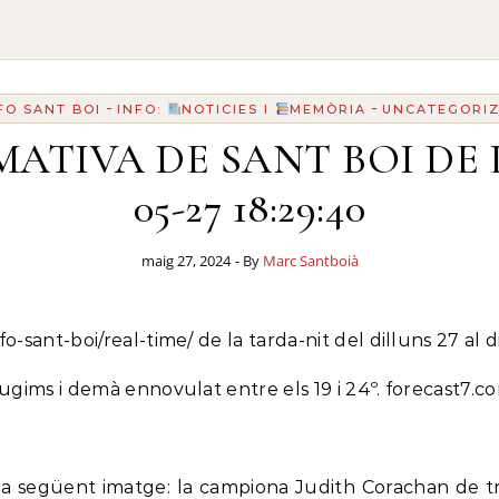
-
-
FO SANT BOI
INFO:
NOTICIES I
MEMÒRIA
UNCATEGORI
TIVA DE SANT BOI DE 
05-27 18:29:40
maig 27, 2024
- By
Marc Santboià
nfo-sant-boi/real-time/ de la tarda-nit del dilluns 27 a
plugims i demà ennovulat entre els 19 i 24º. forecast7
següent imatge: la campiona Judith Corachan de triatl