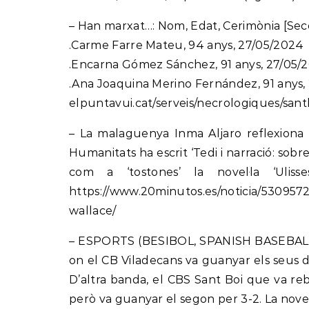
– Han marxat…: Nom, Edat, Cerimònia [Secc
.Carme Farre Mateu, 94 anys, 27/05/2024
.Encarna Gómez Sánchez, 91 anys, 27/05/
.Ana Joaquina Merino Fernández, 91 anys
elpuntavui.cat/serveis/necrologiques/san
– La malaguenya Inma Aljaro reflexiona 
Humanitats ha escrit ‘Tedi i narració: sobre 
com a ‘tostones’ la novel·la ‘Ul
https://www.20minutos.es/noticia/5309572
wallace/
– ESPORTS (BESIBOL, SPANISH BASEBALL LE
on el CB Viladecans va guanyar els seus do
D’altra banda, el CBS Sant Boi que va reb
però va guanyar el segon per 3-2. La novena