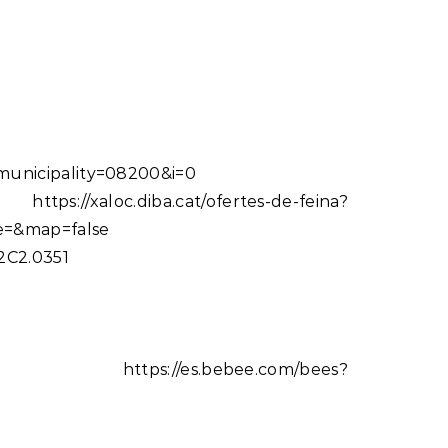
ty&municipality=08200&i=0
oc.diba.cat/ofertes-de-feina?
e=&map=false
2C2.0351
s.bebee.com/bees?