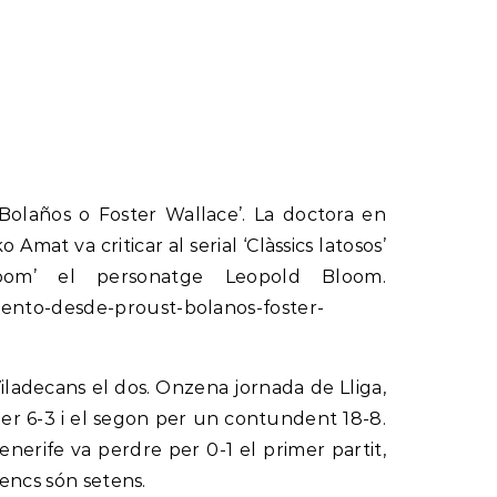
Bolaños o Foster Wallace’. La doctora en
 Amat va criticar al serial ‘Clàssics latosos’
oom’ el personatge Leopold Bloom.
iento-desde-proust-bolanos-foster-
adecans el dos. Onzena jornada de Lliga,
 per 6-3 i el segon per un contundent 18-8.
nerife va perdre per 0-1 el primer partit,
nencs són setens.