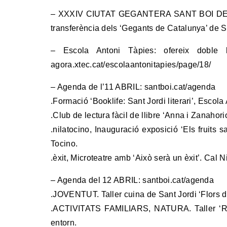
– XXXIV CIUTAT GEGANTERA SANT BOI DE LLOB
transferència dels ‘Gegants de Catalunya’ 
– Escola Antoni Tàpies: ofereix doble l
agora.xtec.cat/escolaantonitapies/page/18/
– Agenda de l’11 ABRIL: santboi.cat/agenda
.Formació ‘Booklife: Sant Jordi literari’, Escola
.Club de lectura fàcil de llibre ‘Anna i Zanahor
.nilatocino, Inauguració exposició ‘Els fruits
Tocino.
.èxit, Microteatre amb ‘Això serà un èxit’. Ca
– Agenda del 12 ABRIL: santboi.cat/agenda
.JOVENTUT. Taller cuina de Sant Jordi ‘Flors 
.ACTIVITATS FAMILIARS, NATURA. Taller ‘Rast
entorn.