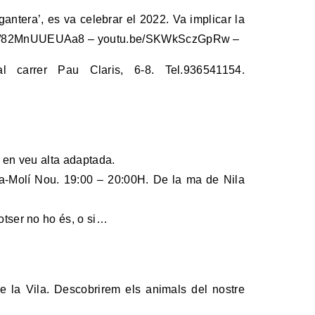
a’, es va celebrar el 2022. Va implicar la
tu.be/82MnUUEUAa8 – youtu.be/SKWkSczGpRw –
l carrer Pau Claris, 6-8. Tel.936541154.
a en veu alta adaptada.
tiva-Molí Nou. 19:00 – 20:00H. De la ma de Nila
otser no ho és, o si…
 la Vila. Descobrirem els animals del nostre