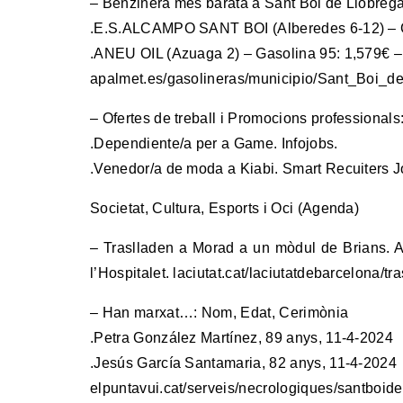
– Benzinera més barata a Sant Boi de Llobrega
.E.S.ALCAMPO SANT BOI (Alberedes 6-12) – Ga
.ANEU OIL (Azuaga 2) – Gasolina 95: 1,579€ –
apalmet.es/gasolineras/municipio/Sant_Boi_d
– Ofertes de treball i Promocions professionals
.Dependiente/a per a Game. Infojobs.
.Venedor/a de moda a Kiabi. Smart Recuiters J
Societat, Cultura, Esports i Oci (Agenda)
– Traslladen a Morad a un mòdul de Brians. A 
l’Hospitalet. laciutat.cat/laciutatdebarcelona/
– Han marxat…: Nom, Edat, Cerimònia
.Petra González Martínez, 89 anys, 11-4-2024
.Jesús García Santamaria, 82 anys, 11-4-2024
elpuntavui.cat/serveis/necrologiques/santboide