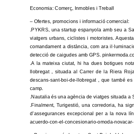
Economia: Comerç, Inmobles i Treball
– Ofertes, promocions i informació comercial:
.PYKRS, una startup espanyola amb seu a Sant
viatgers urbans, ciclistes i motoristes. Aque
comandament a distància, com ara il·luminació 
detecció de caigudes amb GPS. pinkermoda.co
.A la mateixa ciutat, hi ha dues botigues not
llobregat , situada al Carrer de la Riera Ro
descans-sant-boi-de-llobregat , que també es
camp.
.Nautalia és una agència de viatges situada a S
.Finalment, Turigestió, una corredoria, ha s
d’assegurances excepcional per a la nova lín
acuerdo-con-el-concesionario-omoda-novacar