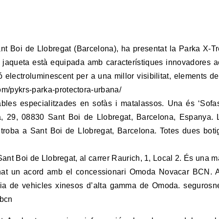
 Boi de Llobregat (Barcelona), ha presentat la Parka X-Tre
sta jaqueta està equipada amb característiques innovadores a
electroluminescent per a una millor visibilitat, elements de
m/pykrs-parka-protectora-urbana/
ables especialitzades en sofàs i matalassos. Una és ‘Sofa
ja, 29, 08830 Sant Boi de Llobregat, Barcelona, Espanya. L
 troba a Sant Boi de Llobregat, Barcelona. Totes dues bot
ant Boi de Llobregat, al carrer Raurich, 1, Local 2. És una 
ignat un acord amb el concessionari Omoda Novacar BCN. A
ia de vehicles xinesos d’alta gamma de Omoda. segurosnew
-bcn