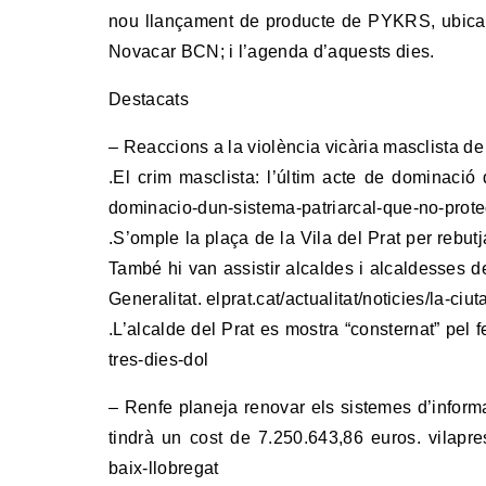
nou llançament de producte de PYKRS, ubicaci
Novacar BCN; i l’agenda d’aquests dies.
Destacats
– Reaccions a la violència vicària masclista de
.El crim masclista: l’últim acte de dominació 
dominacio-dun-sistema-patriarcal-que-no-prote
.S’omple la plaça de la Vila del Prat per rebutj
També hi van assistir alcaldes i alcaldesses 
Generalitat. elprat.cat/actualitat/noticies/la-ci
.L’alcalde del Prat es mostra “consternat” pel f
tres-dies-dol
– Renfe planeja renovar els sistemes d’inform
tindrà un cost de 7.250.643,86 euros. vilapre
baix-llobregat