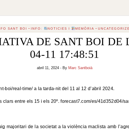
-
-
NFO SANT BOI
INFO:
NOTICIES I
MEMÒRIA
UNCATEGORIZ
TIVA DE SANT BOI DE 
04-11 17:48:51
abril 11, 2024
- By
Marc Santboià
t-boi/real-time/ a la tarda-nit del 11 al 12 d’abril 2024.
s clars entre els 15 i els 20º. forecast7.com/es/41d352d04/san
g majoritari de la societat a la violència maclista amb l’ag