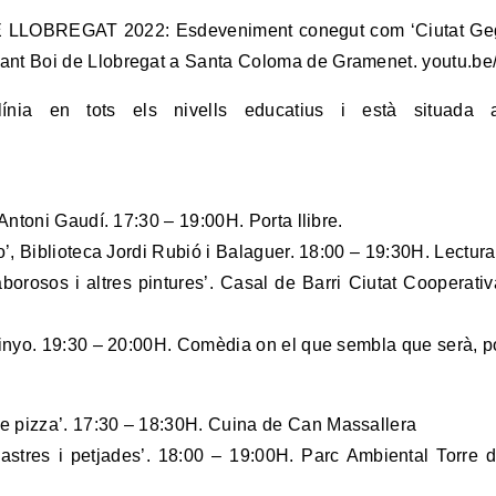
REGAT 2022: Esdeveniment conegut com ‘Ciutat Geganter
de Sant Boi de Llobregat a Santa Coloma de Gramenet. you
ínia en tots els nivells educatius i està situada a
 Antoni Gaudí. 17:30 – 19:00H. Porta llibre.
io’, Biblioteca Jordi Rubió i Balaguer. 18:00 – 19:30H. Lectur
 saborosos i altres pintures’. Casal de Barri Ciutat Coopera
l Ninyo. 19:30 – 20:00H. Comèdia on el que sembla que serà, p
de pizza’. 17:30 – 18:30H. Cuina de Can Massallera
res i petjades’. 18:00 – 19:00H. Parc Ambiental Torre de