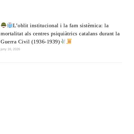
L’oblit institucional i la fam sistèmica: la
mortalitat als centres psiquiàtrics catalans durant la
Guerra Civil (1936-1939)
juny 16, 2026