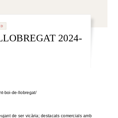
ED
LLOBREGAT 2024-
t-boi-de-llobregat/
reujant de ser vicària; destacats comercials amb