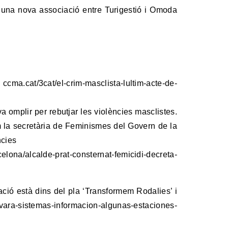
 una nova associació entre Turigestió i Omoda
ccma.cat/3cat/el-crim-masclista-lultim-acte-de-
va omplir per rebutjar les violències masclistes.
m la secretària de Feminismes del Govern de la
ncies
rcelona/alcalde-prat-consternat-femicidi-decreta-
ció està dins del pla ‘Transformem Rodalies’ i
ovara-sistemas-informacion-algunas-estaciones-