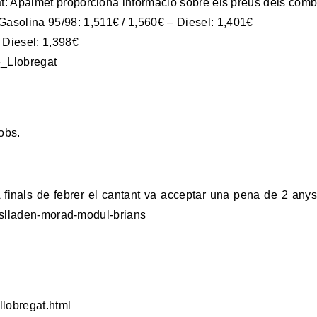
t: Apalmet proporciona informació sobre els preus dels combu
solina 95/98: 1,511€ / 1,560€ – Diesel: 1,401€
 Diesel: 1,398€
e_Llobregat
:
obs.
finals de febrer el cantant va acceptar una pena de 2 anys 
traslladen-morad-modul-brians
llobregat.html