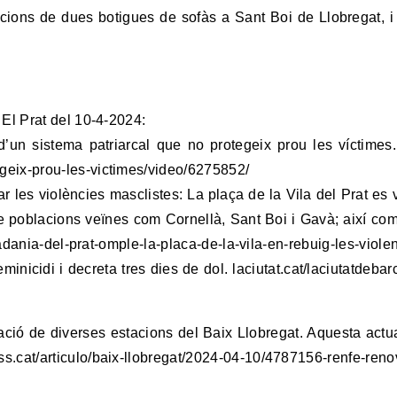
ons de dues botigues de sofàs a Sant Boi de Llobregat, i
 El Prat del 10-4-2024:
d’un sistema patriarcal que no protegeix prou les víctimes. 
geix-prou-les-victimes/video/6275852/
ar les violències masclistes: La plaça de la Vila del Prat es 
de poblacions veïnes com Cornellà, Sant Boi i Gavà; així co
utadania-del-prat-omple-la-placa-de-la-vila-en-rebuig-les-viole
eminicidi i decreta tres dies de dol. laciutat.cat/laciutatdeba
ació de diverses estacions del Baix Llobregat. Aquesta actua
ss.cat/articulo/baix-llobregat/2024-04-10/4787156-renfe-ren