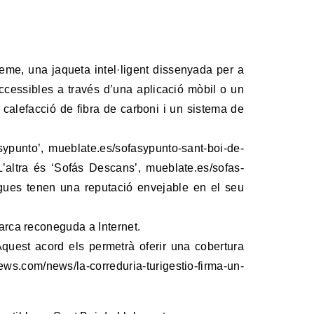
me, una jaqueta intel·ligent dissenyada per a
ccessibles a través d’una aplicació mòbil o un
 calefacció de fibra de carboni i un sistema de
sypunto’, mueblate.es/sofasypunto-sant-boi-de-
’altra és ‘Sofás Descans’, mueblate.es/sofas-
igues tenen una reputació envejable en el seu
marca reconeguda a Internet.
quest acord els permetrà oferir una cobertura
s.com/news/la-correduria-turigestio-firma-un-