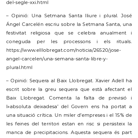
del-segle-xxi.html
– Opinió: Una Setmana Santa lliure i plural. José
Ángel Carcelén escriu sobre la Setmana Santa, una
festivitat religiosa que se celebra anualment i
coneguda per les processons i els rituals.
https://www.elllobregat.com/noticia/26520/jose-
angel-carcelen/una-semana-santa-libre-y-
plural.html
– Opinió: Sequera al Baix Llobregat. Xavier Adell ha
escrit sobre la greu sequera que està afectant el
Baix Llobregat. Comenta la falta de previsió i
l»absoluta deixadesa’ del Govern ens ha portat a
una situació crítica. Un miler d’empreses i el 15% de
les feines del territori estan en risc si persisteix la
manca de precipitacions. Aquesta sequera és part