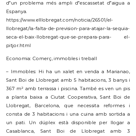
d‟un problema més ampli d‟escassetat d‟aigua a
Espanya.
https://www.elllobregat.com/noticia/26501/el-
llobregat/la-falta-de-prevision-para-atajar-la-sequia-
seca-el-baix-llobregat-que-se-prepara-para- el-
pitjor.html
Economia: Comerç, immobles i treball
– Immobles: Hi ha un xalet en venda a Marianao,
Sant Boi de Llobregat amb 5 habitacions, 3 banys i
367 m² amb terrassa i piscina. També es ven un pis
a planta baixa a Ciutat Cooperativa, Sant Boi de
Llobregat, Barcelona, que necessita reformes i
consta de 3 habitacions i una cuina amb sortida a
un pati. Un dúplex està disponible per llogar a
Casablanca, Sant Boi de Llobregat amb 3