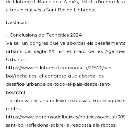
de Llobregat, Barcelona. A més, llistats d’immobles i
altres iniciatives a Sant Boi de Llobregat.
Destacats:
– Conclusions del Techcities 2024:
.Va ser un congrés que va abordar els desafiaments
urbans del segle XXI en el marc de les Agendes
Urbanes.
https://www.elllobregat.com/noticia/26526/sant-
boi/techcities:-el-congreso-que-aborda-los-
desafios-urbanos-de-todo-el-pais-desde-sant-
boi.html
.També va ser una reflexió i exposició sobre aquests
reptes.
https://www.lapremsadelbaix.es/noticies/societat/3856
sant-boi-reflexiona-sobre-la-resposta-als-reptes-