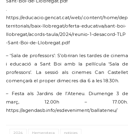
Sant-Boi-de-Llobregat.pdf
.
https://educacio.gencat.cat/web/.content/home/depart
territorials/baix-llobregat/oferta-educativa/sant-boi-
llobregat/acords-taula/2024/reunio-1-desacord-TLP
-Sant-Boi-de-Llobregat.pdf
– ‘Sala de professors’: S’obriran les tardes de cinema
i educació a Sant Boi amb la pel·lícula ‘Sala de
professors’. La sessió als cinemes Can Castellet
començarà el proper dimecres dia 6 a les 18.30h.
– Festa als Jardins de l’Ateneu. Diumenge 3 de
març, 12.00h – 17.00h.
https://agendasb.info/esdeveniment/ballateneu/
2024
Hemeroteca
notícies