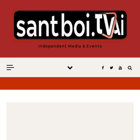
Vés al contingut
Independent Media & Events