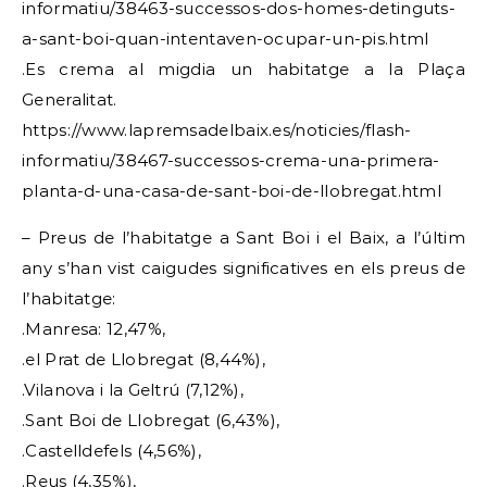
informatiu/38463-successos-dos-homes-detinguts-
a-sant-boi-quan-intentaven-ocupar-un-pis.html
.Es crema al migdia un habitatge a la Plaça
Generalitat.
https://www.lapremsadelbaix.es/noticies/flash-
informatiu/38467-successos-crema-una-primera-
planta-d-una-casa-de-sant-boi-de-llobregat.html
– Preus de l’habitatge a Sant Boi i el Baix, a l’últim
any s’han vist caigudes significatives en els preus de
l’habitatge:
.Manresa: 12,47%,
.el Prat de Llobregat (8,44%),
.Vilanova i la Geltrú (7,12%),
.Sant Boi de Llobregat (6,43%),
.Castelldefels (4,56%),
.Reus (4,35%),