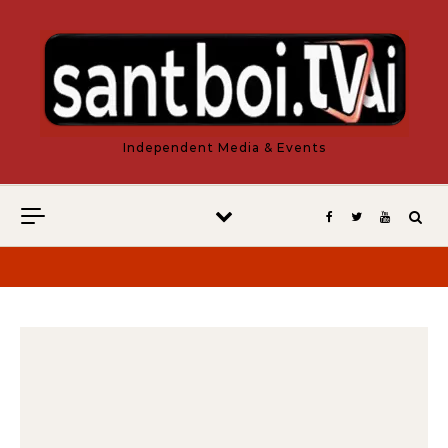
Vés al contingut
Independent Media & Events