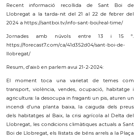
Recent informació recollida de Sant Boi de
Llobregat a la tarda-nit del 21 al 22 de febrer del
2024 a https://santboi.tv/info-sant-boi/real-time/
Jornades amb núvols entre 13 i 15 º.
https://forecast7.com/ca/41d352d04/sant-boi-de-
llobregat/
Resum, d’això en parlem avui 21-2-2024:
El moment toca una varietat de temes com
transport, violència, vendes, ocupació, habitatge i
agricultura: la desocupa in fraganti un pis, aturen un
incendi d’una planta baixa, la caiguda dels preus
dels habitatges al Baix, la crisi agrícola al Delta del
Llobregat, les condicions climàtiques actuals a Sant
Boi de Llobregat, els llistats de béns arrels a la Plaça