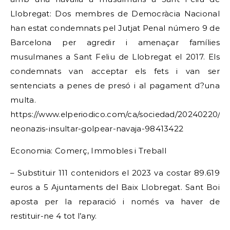
Llobregat: Dos membres de Democràcia Nacional
han estat condemnats pel Jutjat Penal número 9 de
Barcelona per agredir i amenaçar famílies
musulmanes a Sant Feliu de Llobregat el 2017. Els
condemnats van acceptar els fets i van ser
sentenciats a penes de presó i al pagament d?una
multa.
https://www.elperiodico.com/ca/sociedad/20240220/c
neonazis-insultar-golpear-navaja-98413422
Economia: Comerç, Immobles i Treball
– Substituir 111 contenidors el 2023 va costar 89.619
euros a 5 Ajuntaments del Baix Llobregat. Sant Boi
aposta per la reparació i només va haver de
restituir-ne 4 tot l’any.