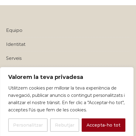
Equipo
Identitat
Serveis
Política de privadesa i Avisos Legals
Valorem la teva privadesa
Utilitzem cookies per millorar la teva experiència de
navegació, publicar anuncis o contingut personalitzats i
analitzar el nostre trànsit. En fer clic a "Acceptar-ho tot",
acceptes l'ús que fem de les cookies.
Personalitzar
Rebutjar
Accepta-ho tot
Graceful Theme by
Optima Themes