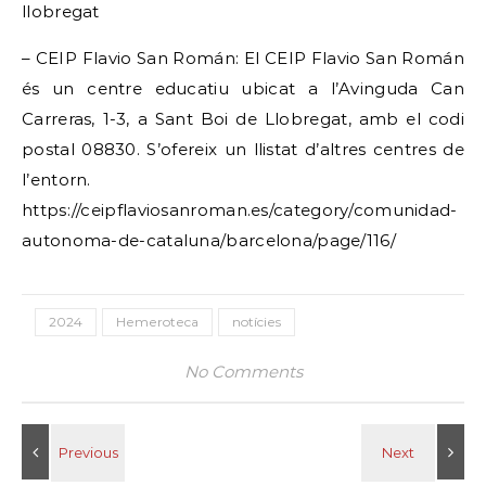
llobregat
– CEIP Flavio San Román: El CEIP Flavio San Román
és un centre educatiu ubicat a l’Avinguda Can
Carreras, 1-3, a Sant Boi de Llobregat, amb el codi
postal 08830. S’ofereix un llistat d’altres centres de
l’entorn.
https://ceipflaviosanroman.es/category/comunidad-
autonoma-de-cataluna/barcelona/page/116/
2024
Hemeroteca
notícies
No Comments