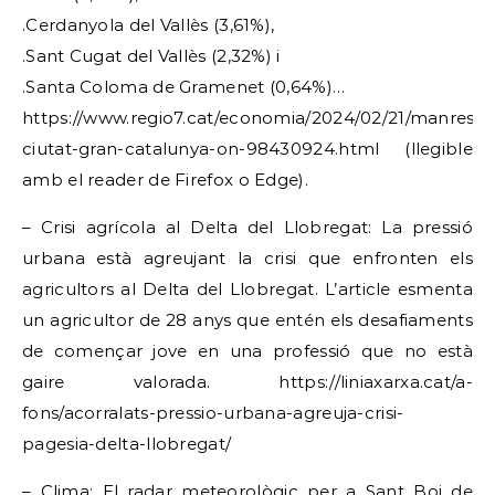
.Cerdanyola del Vallès (3,61%),
.Sant Cugat del Vallès (2,32%) i
.Santa Coloma de Gramenet (0,64%)…
https://www.regio7.cat/economia/2024/02/21/manresa-
ciutat-gran-catalunya-on-98430924.html (llegible
amb el reader de Firefox o Edge).
– Crisi agrícola al Delta del Llobregat: La pressió
urbana està agreujant la crisi que enfronten els
agricultors al Delta del Llobregat. L’article esmenta
un agricultor de 28 anys que entén els desafiaments
de començar jove en una professió que no està
gaire valorada. https://liniaxarxa.cat/a-
fons/acorralats-pressio-urbana-agreuja-crisi-
pagesia-delta-llobregat/
– Clima: El radar meteorològic per a Sant Boi de