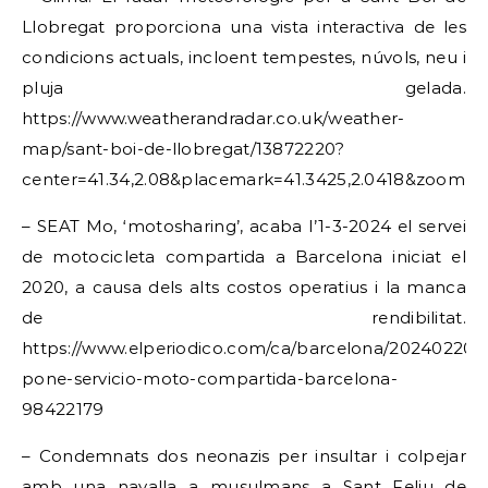
Llobregat proporciona una vista interactiva de les
condicions actuals, incloent tempestes, núvols, neu i
pluja gelada.
https://www.weatherandradar.co.uk/weather-
map/sant-boi-de-llobregat/13872220?
center=41.34,2.08&placemark=41.3425,2.0418&zoom=1
– SEAT Mo, ‘motosharing’, acaba l’1-3-2024 el servei
de motocicleta compartida a Barcelona iniciat el
2020, a causa dels alts costos operatius i la manca
de rendibilitat.
https://www.elperiodico.com/ca/barcelona/20240220/s
pone-servicio-moto-compartida-barcelona-
98422179
– Condemnats dos neonazis per insultar i colpejar
amb una navalla a musulmans a Sant Feliu de