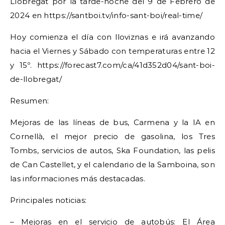
Llobregat por la tarde-noche del 9 de Febrero de
2024 en https://santboi.tv/info-sant-boi/real-time/
Hoy comienza el día con lloviznas e irá avanzando
hacia el Viernes y Sábado con temperaturas entre 12
y 15º. https://forecast7.com/ca/41d352d04/sant-boi-
de-llobregat/
Resumen:
Mejoras de las líneas de bus, Carmena y la IA en
Cornellà, el mejor precio de gasolina, los Tres
Tombs, servicios de autos, Ska Foundation, las pelis
de Can Castellet, y el calendario de la Samboina, son
las informaciones más destacadas.
Principales noticias:
– Mejoras en el servicio de autobús: El Área