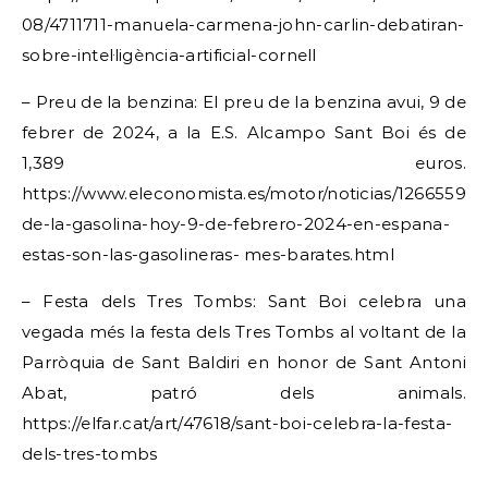
08/4711711-manuela-carmena-john-carlin-debatiran-
sobre-intel·ligència-artificial-cornell
– Preu de la benzina: El preu de la benzina avui, 9 de
febrer de 2024, a la E.S. Alcampo Sant Boi és de
1,389 euros.
https://www.eleconomista.es/motor/noticias/12665595/
de-la-gasolina-hoy-9-de-febrero-2024-en-espana-
estas-son-las-gasolineras- mes-barates.html
– Festa dels Tres Tombs: Sant Boi celebra una
vegada més la festa dels Tres Tombs al voltant de la
Parròquia de Sant Baldiri en honor de Sant Antoni
Abat, patró dels animals.
https://elfar.cat/art/47618/sant-boi-celebra-la-festa-
dels-tres-tombs