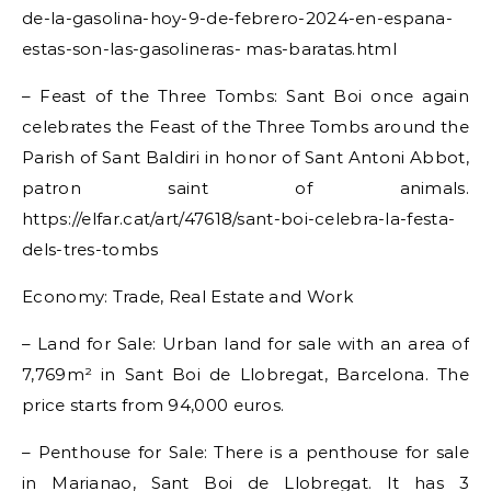
de-la-gasolina-hoy-9-de-febrero-2024-en-espana-
estas-son-las-gasolineras- mas-baratas.html
– Feast of the Three Tombs: Sant Boi once again
celebrates the Feast of the Three Tombs around the
Parish of Sant Baldiri in honor of Sant Antoni Abbot,
patron saint of animals.
https://elfar.cat/art/47618/sant-boi-celebra-la-festa-
dels-tres-tombs
Economy: Trade, Real Estate and Work
– Land for Sale: Urban land for sale with an area of
7,769m² in Sant Boi de Llobregat, Barcelona. The
price starts from 94,000 euros.
– Penthouse for Sale: There is a penthouse for sale
in Marianao, Sant Boi de Llobregat. It has 3