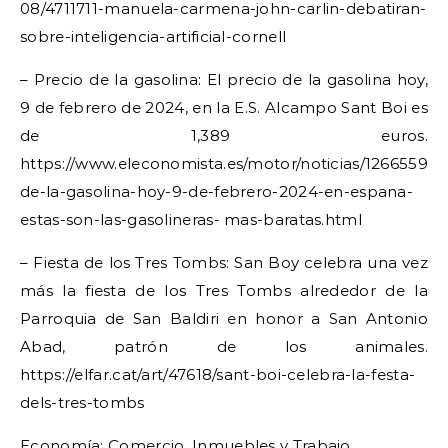
08/4711711-manuela-carmena-john-carlin-debatiran-
sobre-inteligencia-artificial-cornell
– Precio de la gasolina: El precio de la gasolina hoy,
9 de febrero de 2024, en la E.S. Alcampo Sant Boi es
de 1,389 euros.
https://www.eleconomista.es/motor/noticias/12665595/
de-la-gasolina-hoy-9-de-febrero-2024-en-espana-
estas-son-las-gasolineras- mas-baratas.html
– Fiesta de los Tres Tombs: San Boy celebra una vez
más la fiesta de los Tres Tombs alrededor de la
Parroquia de San Baldiri en honor a San Antonio
Abad, patrón de los animales.
https://elfar.cat/art/47618/sant-boi-celebra-la-festa-
dels-tres-tombs
Economía: Comercio, Inmuebles y Trabajo