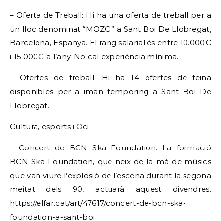
– Oferta de Treball: Hi ha una oferta de treball per a
un lloc denominat “MOZO” a Sant Boi De Llobregat,
Barcelona, Espanya. El rang salarial és entre 10.000€
i 15.000€ a l’any. No cal experiència mínima.
– Ofertes de treball: Hi ha 14 ofertes de feina
disponibles per a iman temporing a Sant Boi De
Llobregat.
Cultura, esports i Oci
– Concert de BCN Ska Foundation: La formació
BCN Ska Foundation, que neix de la mà de músics
que van viure l’explosió de l’escena durant la segona
meitat dels 90, actuarà aquest divendres.
https://elfar.cat/art/47617/concert-de-bcn-ska-
foundation-a-sant-boi