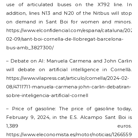
use of articulated buses on the X792 line. In
addition, lines N13 and N20 of the Nitbus will stop
on demand in Sant Boi for women and minors.
https://www.elconfidencial.com/espana/cataluna/2024
02-09/sant-boi-cornella-de-llobregat-barcelona-
bus-amb_3827300/
– Debate on AI: Manuela Carmena and John Carlin
will debate on artificial intelligence in Cornellà.
https://www.vilapress.cat/articulo/cornella/2024-02-
08/4711711-manuela-carmena-john-carlin-debatiran-
sobre-inteligencia-artificial-cornell
– Price of gasoline: The price of gasoline today,
February 9, 2024, in the E.S. Alcampo Sant Boi is
1,389 euros.
https://www.eleconomista.es/motor/noticias/12665595/