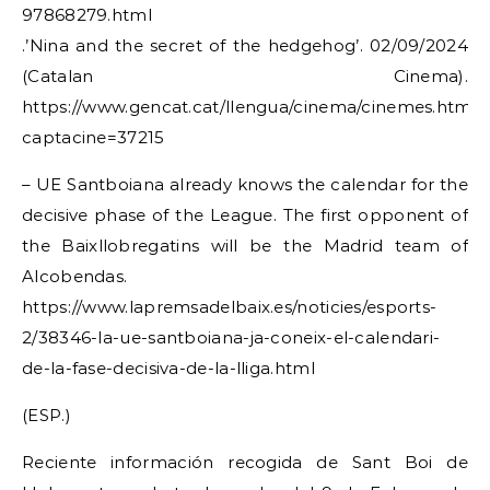
97868279.html
.’Nina and the secret of the hedgehog’. 02/09/2024
(Catalan Cinema).
https://www.gencat.cat/llengua/cinema/cinemes.html?
captacine=37215
– UE Santboiana already knows the calendar for the
decisive phase of the League. The first opponent of
the Baixllobregatins will be the Madrid team of
Alcobendas.
https://www.lapremsadelbaix.es/noticies/esports-
2/38346-la-ue-santboiana-ja-coneix-el-calendari-
de-la-fase-decisiva-de-la-lliga.html
(ESP.)
Reciente información recogida de Sant Boi de