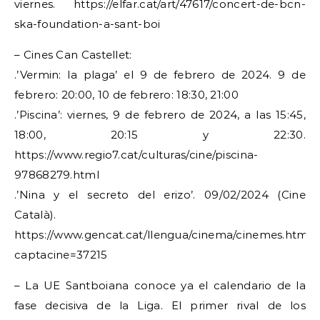
viernes. https://elfar.cat/art/47617/concert-de-bcn-
ska-foundation-a-sant-boi
– Cines Can Castellet:
.’Vermin: la plaga’ el 9 de febrero de 2024. 9 de
febrero: 20:00, 10 de febrero: 18:30, 21:00
.’Piscina’: viernes, 9 de febrero de 2024, a las 15:45,
18:00, 20:15 y 22:30.
https://www.regio7.cat/culturas/cine/piscina-
97868279.html
.’Nina y el secreto del erizo’. 09/02/2024 (Cine
Català).
https://www.gencat.cat/llengua/cinema/cinemes.html?
captacine=37215
– La UE Santboiana conoce ya el calendario de la
fase decisiva de la Liga. El primer rival de los