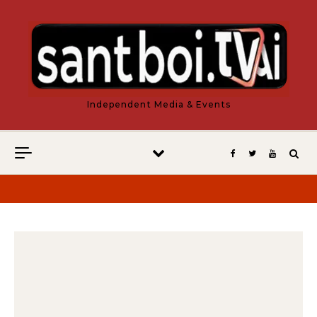
Vés al contingut
Independent Media & Events