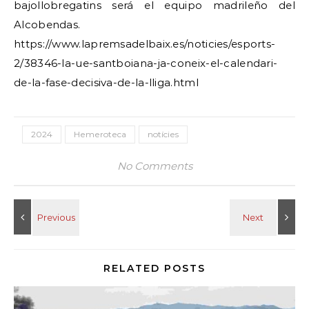
bajollobregatins será el equipo madrileño del
Alcobendas.
https://www.lapremsadelbaix.es/noticies/esports-
2/38346-la-ue-santboiana-ja-coneix-el-calendari-
de-la-fase-decisiva-de-la-lliga.html
2024
Hemeroteca
notícies
No Comments
RELATED POSTS