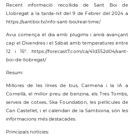
Recent informació recollida de Sant Boi de
Llobregat a la tarda-nit del 9 de Febrer del 2024 a
https://santboi.tv/info-sant-boi/real-time/
Avui comença el dia amb plugims i anirà avançant
cap el Divendres i el Sábat amb temperatures entre
12 i 15º. https://forecast7.com/ca/41d352d04/sant-
boi-de-llobregat/
Resum:
Millores de les línies de bus, Carmena i la IA a
Cornellà, el millor preu de benzina, els Tres Tombs,
serveis de cotxes, Ska Foundation, les pel·lícules de
Can Castellet, i el calendari de la Samboina, són les
informacions més destacades.
Principals notícies: