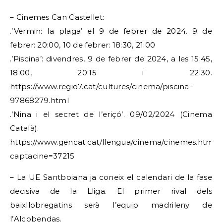
– Cinemes Can Castellet:
.’Vermin: la plaga’ el 9 de febrer de 2024. 9 de
febrer: 20:00, 10 de febrer: 18:30, 21:00
.’Piscina’: divendres, 9 de febrer de 2024, a les 15:45,
18:00, 20:15 i 22:30.
https://www.regio7.cat/cultures/cinema/piscina-
97868279.html
.’Nina i el secret de l’eriçó’. 09/02/2024 (Cinema
Català).
https://www.gencat.cat/llengua/cinema/cinemes.html?
captacine=37215
– La UE Santboiana ja coneix el calendari de la fase
decisiva de la Lliga. El primer rival dels
baixllobregatins serà l’equip madrileny de
l’Alcobendas.