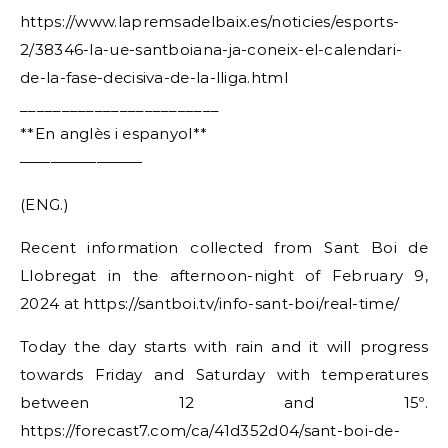
https://www.lapremsadelbaix.es/noticies/esports-
2/38346-la-ue-santboiana-ja-coneix-el-calendari-
de-la-fase-decisiva-de-la-lliga.html
________________________
**En anglès i espanyol**
————————
(ENG.)
Recent information collected from Sant Boi de
Llobregat in the afternoon-night of February 9,
2024 at https://santboi.tv/info-sant-boi/real-time/
Today the day starts with rain and it will progress
towards Friday and Saturday with temperatures
between 12 and 15º.
https://forecast7.com/ca/41d352d04/sant-boi-de-