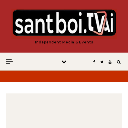
Vés al contingut
Independent Media & Events