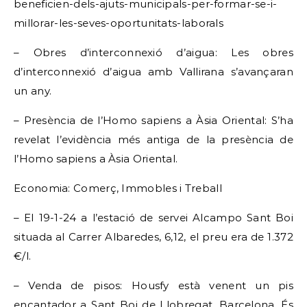
beneficien-dels-ajuts-municipals-per-formar-se-i-
millorar-les-seves-oportunitats-laborals
– Obres d’interconnexió d’aigua: Les obres
d’interconnexió d’aigua amb Vallirana s’avançaran
un any.
– Presència de l’Homo sapiens a Àsia Oriental: S’ha
revelat l’evidència més antiga de la presència de
l’Homo sapiens a Àsia Oriental.
Economia: Comerç, Immobles i Treball
– El 19-1-24 a l’estació de servei Alcampo Sant Boi
situada al Carrer Albaredes, 6,12, el preu era de 1.372
€/l.
– Venda de pisos: Housfy està venent un pis
encantador a Sant Boi de Llobregat, Barcelona. És