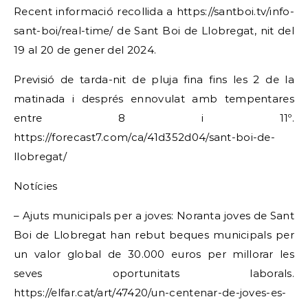
Recent informació recollida a https://santboi.tv/info-
sant-boi/real-time/ de Sant Boi de Llobregat, nit del
19 al 20 de gener del 2024.
Previsió de tarda-nit de pluja fina fins les 2 de la
matinada i després ennovulat amb tempentares
entre 8 i 11º.
https://forecast7.com/ca/41d352d04/sant-boi-de-
llobregat/
Notícies
– Ajuts municipals per a joves: Noranta joves de Sant
Boi de Llobregat han rebut beques municipals per
un valor global de 30.000 euros per millorar les
seves oportunitats laborals.
https://elfar.cat/art/47420/un-centenar-de-joves-es-