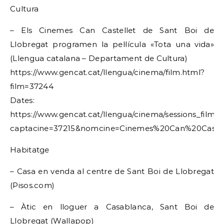
Cultura
– Els Cinemes Can Castellet de Sant Boi de
Llobregat programen la pel·lícula «Tota una vida»
(Llengua catalana – Departament de Cultura)
https://www.gencat.cat/llengua/cinema/film.html?
film=37244
Dates:
https://www.gencat.cat/llengua/cinema/sessions_film.h
captacine=37215&nomcine=Cinemes%20Can%20Castel
Habitatge
– Casa en venda al centre de Sant Boi de Llobregat
(Pisos.com)
– Àtic en lloguer a Casablanca, Sant Boi de
Llobregat (Wallapop)