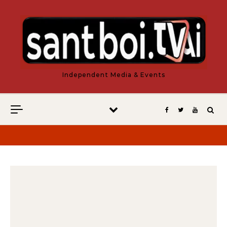
Vés al contingut
Independent Media & Events