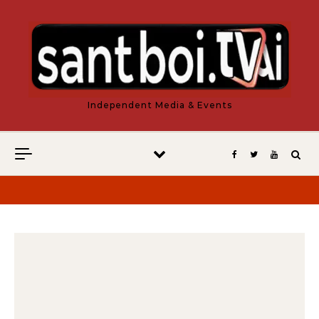
Vés al contingut
Independent Media & Events