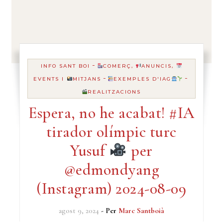
-
INFO SANT BOI
COMERÇ,
ANUNCIS,
-
-
EVENTS I
MITJANS
EXEMPLES D'IAG
REALITZACIONS
Espera, no he acabat! #IA
tirador olímpic turc
Yusuf
per
@edmondyang
(Instagram) 2024-08-09
agost 9, 2024
- Per
Marc Santboià