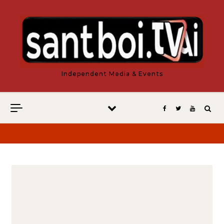
Vés al contingut
Independent Media & Events