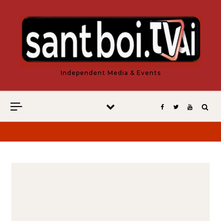
Vés al contingut
Independent Media & Events