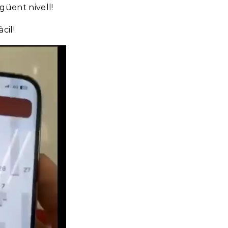
egüent nivell!
cil!