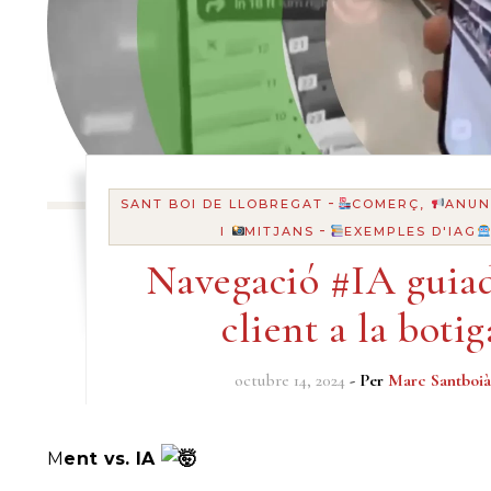
-
SANT BOI DE LLOBREGAT
COMERÇ,
ANUN
-
I
MITJANS
EXEMPLES D'IAG
Navegació #IA guiad
client a la botig
octubre 14, 2024
- Per
Marc Santboià
Ment vs. IA