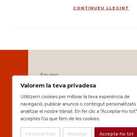
CONTINUEU LLEGINT
Equipo
Valorem la teva privadesa
Identitat
Utilitzem cookies per millorar la teva experiència de
Serveis
navegació, publicar anuncis o contingut personalitzats 
analitzar el nostre trànsit. En fer clic a "Acceptar-ho tot"
Política de privadesa i Avisos Legals
acceptes l'ús que fem de les cookies.
Personalitzar
Rebutjar
Accepta-ho tot