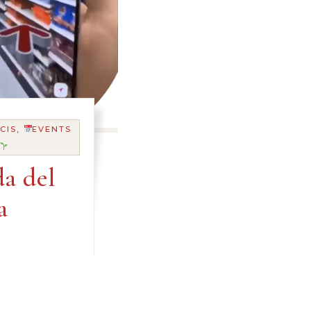
CIS,
EVENTS
a del
a