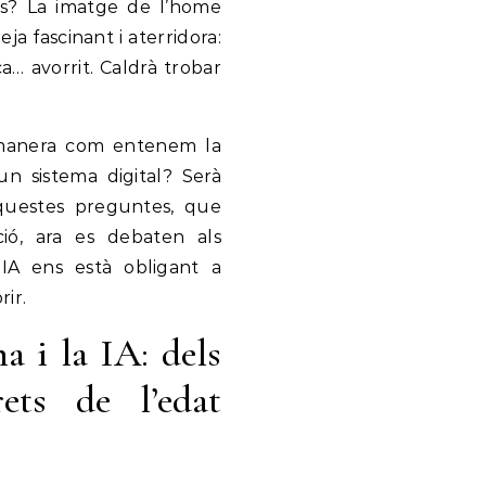
ts? La imatge de l’home
ja fascinant i aterridora:
a… avorrit. Caldrà trobar
la manera com entenem la
un sistema digital? Serà
Aquestes preguntes, que
ció, ara es debaten als
 IA ens està obligant a
rir.
a i la IA: dels
rets de l’edat