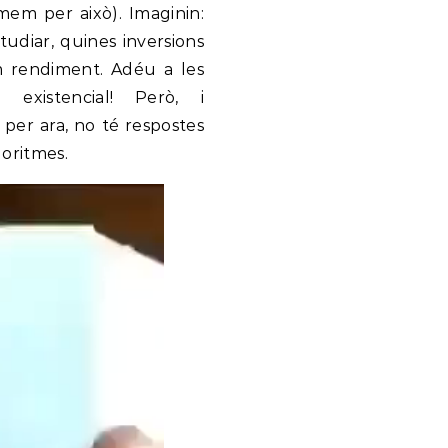
ramem per això). Imaginin:
udiar, quines inversions
im rendiment. Adéu a les
ó existencial! Però, i
, per ara, no té respostes
goritmes.