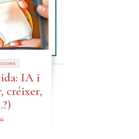
ACIONS
ida: IA i
, créixer,
…?)
ià