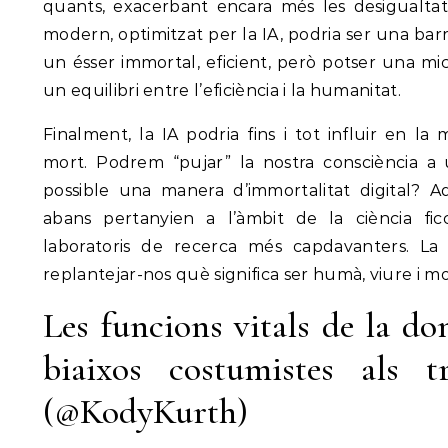
quants, exacerbant encara més les desigualta
modern, optimitzat per la IA, podria ser una barre
un ésser immortal, eficient, però potser una mic
un equilibri entre l’eficiència i la humanitat.
Finalment, la IA podria fins i tot influir en 
mort. Podrem “pujar” la nostra consciència a 
possible una manera d’immortalitat digital? 
abans pertanyien a l’àmbit de la ciència fic
laboratoris de recerca més capdavanters. La
replantejar-nos què significa ser humà, viure i mo
Les funcions vitals de la don
biaixos costumistes als t
(@KodyKurth)