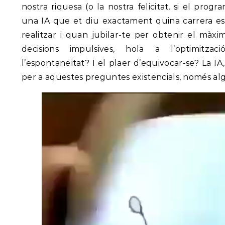
nostra riquesa (o la nostra felicitat, si el prog
una IA que et diu exactament quina carrera est
realitzar i quan jubilar-te per obtenir el màx
decisions impulsives, hola a l’optimitzaci
l’espontaneïtat? I el plaer d’equivocar-se? La IA
per a aquestes preguntes existencials, només al