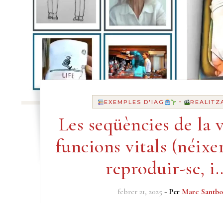
-
EXEMPLES D'IAG
REALITZ
Les seqüències de la v
funcions vitals (néixer
reproduir-se, i
febrer 21, 2025
- Per
Marc Santbo