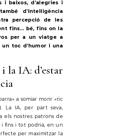
ambé d’Intel·ligència
stra percepció de les
nt fins… bé, fins on la
vos per a un viatge a
b un toc d’humor i una
i la IA: d’estar
ícia
arra» a somiar morir «ric
. La IA, per part seva,
za els nostres patrons de
i fins i tot podria, en un
erfecte per maximitzar la