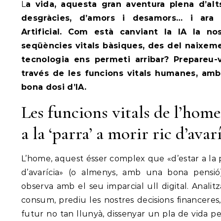
La vida, aquesta gran aventura plena d’alts i baixos, d’alegries i
desgràcies, d’amors i desamors… i ara t
Artificial. Com està canviant la IA la no
seqüències vitals bàsiques, des del naixeme
tecnologia ens permeti arribar? Prepareu-
través de les funcions vitals humanes, am
bona dosi d’IA.
Les funcions vitals de l’home 
a la ‘parra’ a morir ric d’avar
L’home, aquest ésser complex que «d’estar a la p
d’avarícia» (o almenys, amb una bona pensió)
observa amb el seu imparcial ull digital. Analit
consum, prediu les nostres decisions financeres, 
futur no tan llunyà, dissenyar un pla de vida p