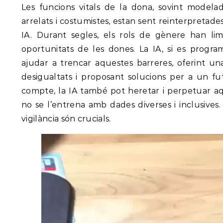
Les funcions vitals de la dona, sovint modelad
arrelats i costumistes, estan sent reinterpretades
IA. Durant segles, els rols de gènere han limit
oportunitats de les dones. La IA, si es progr
ajudar a trencar aquestes barreres, oferint una
desigualtats i proposant solucions per a un fu
compte, la IA també pot heretar i perpetuar aqu
no se l’entrena amb dades diverses i inclusives. 
vigilància són crucials.