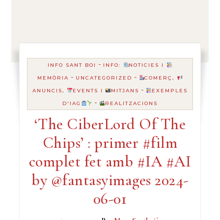
-
INFO SANT BOI
INFO:
NOTICIES I
-
-
MEMÒRIA
UNCATEGORIZED
COMERÇ,
-
ANUNCIS,
EVENTS I
MITJANS
EXEMPLES
-
D'IAG
REALITZACIONS
‘The CiberLord Of The
Chips’ : primer #film
complet fet amb #IA #AI
by @fantasyimages 2024-
06-01