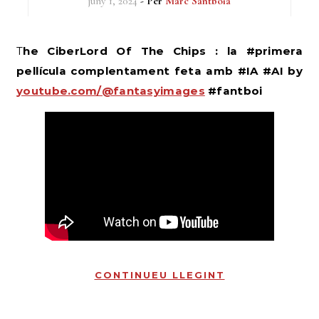
juny 1, 2024
- Per
Marc Santboià
The CiberLord Of The Chips : la #primera
pel·lícula complentament feta amb #IA #AI by
youtube.com/@fantasyimages
#fantboi
CONTINUEU LLEGINT