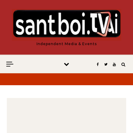
Vés al contingut
Independent Media & Events