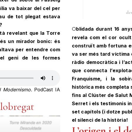
lia va baixar del cel per
de
clau de tot plegat estava
?
Oblidada durant 16 anys, la memòria d’una urbanització de Sant Boi es
tà revelant que la Torre
revela com el cor ocult
és un mirador bonic: és
construït amb fortuna es
faltava per entendre com
va ser més tard víctima d
 el geni de les formes
ràdio democràtica i l’a
que connecta l’explotac
Franquisme, i la sobi
històrica més completa 
 el Modernismo.
PodCast IA
fins al Clúster de Salut
Llobregat
Serret i els testimonis i
set capítols (i dotze pu
el silenci de la història!
Torre Miranda en 2020
L’origen i el 
Descuidada