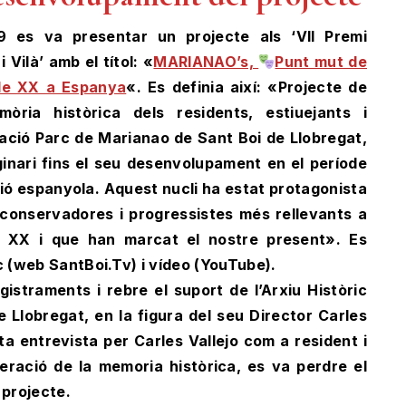
 es va presentar un projecte als ‘VII Premi
 Vilà’ amb el títol: «
MARIANAO’s,
Punt mut de
gle XX a Espanya
«. Es definia així: «Projecte de
òria històrica dels residents, estiuejants i
ació Parc de Marianao de Sant Boi de Llobregat,
ginari fins el seu desenvolupament en el període
ició espanyola. Aquest nucli ha estat protagonista
conservadores i progressistes més rellevants a
e XX i que han marcat el nostre present». Es
c (web SantBoi.Tv) i vídeo (YouTube).
istraments i rebre el suport de l’Arxiu Històric
 Llobregat, en la figura del seu Director Carles
a entrevista per Carles Vallejo com a resident i
peració de la memoria històrica, es va perdre el
l projecte.