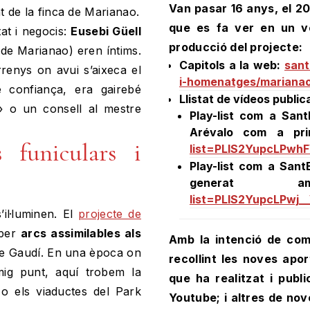
Van pasar 16 anys, el 20
t de la finca de Marianao.
que es fa ver en un ve
at i negocis:
Eusebi Güell
producció del projecte:
e Marianao) eren íntims.
Capitols a la web:
sant
renys on avui s’aixeca el
i-homenatges/marianao
 confiança, era gairebé
Llistat de vídeos public
 o un consell al mestre
Play-list com a Sant
Arévalo com a pri
s funiculars i
list=PLlS2YupcLPwh
Play-list com a SantB
genera
list=PLlS2YupcLPwj
’il·luminen. El
projecte de
 per
arcs assimilables als
Amb la intenció de com
 de Gaudí. En una època on
recollint les noves apo
mig punt, aquí trobem la
que ha realitzat i publ
 o els viaductes del Park
Youtube; i altres de nov