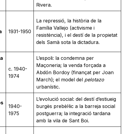
Rivera.
La repressió, la història de la
Família Vallejo (activisme i
a
1931-1950
resistència), i el destí de la propietat
dels Samà sota la dictadura.
 a
L’espoli: la condemna per
Maçoneria; la venda forçada a
c. 1940-
Abdón Bordoy (finançat per Joan
1974
March); el model del
pelotazo
urbanístic.
L’evolució social: del destí d’estiueig
os
1940-
burgès prebèl·lic a la barreja social
1975
postguerra; la integració tardana
amb la vila de Sant Boi.