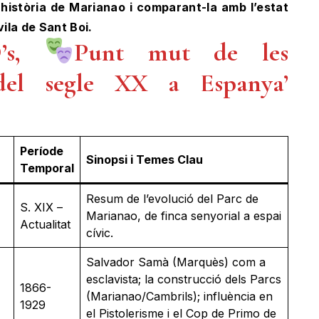
 història de Marianao i comparant-la amb l’estat
ila de Sant Boi.
’s,
Punt mut de les
 del segle XX a Espanya’
Període
Sinopsi i Temes Cla
u
Temporal
Resum de l’evolució del Parc de
S. XIX –
Marianao, de finca senyorial a espai
Actualitat
cívic.
Salvador Samà (Marquès) com a
esclavista; la construcció dels Parcs
1866-
(Marianao/Cambrils); influència en
1929
el Pistolerisme i el Cop de Primo de