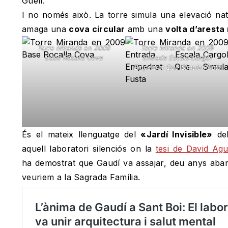
Güell.
I no només això. La torre simula una elevació na
amaga una
cova circular
amb una
volta d’aresta 
Torre Miranda en 2009
Torre Miranda en 2009
Base Rocalla Cova
Entrada Escala_Cargol
Empedrat Que Simula Fusta
És el mateix llenguatge del
«Jardí Invisible»
del
aquell laboratori silenciós on la
tesi de David Agu
ha demostrat que Gaudí va assajar, deu anys aban
veuriem a la Sagrada Família.