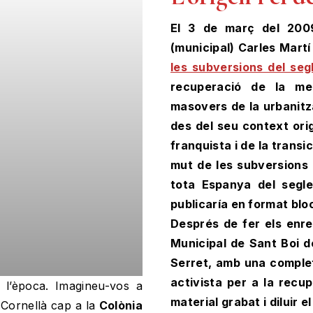
El 3 de març del 2009
(municipal) Carles Martí i
les subversions del se
recuperació de la mem
masovers de la urbanitz
des del seu context ori
franquista i de la trans
mut de les subversions 
tota Espanya del segl
publicaría en format blo
Després de fer els enreg
Municipal de Sant Boi de
Serret, amb una complet
activista per a la recu
 l’època. Imagineu-vos a
material grabat i diluir e
e Cornellà cap a la
Colònia