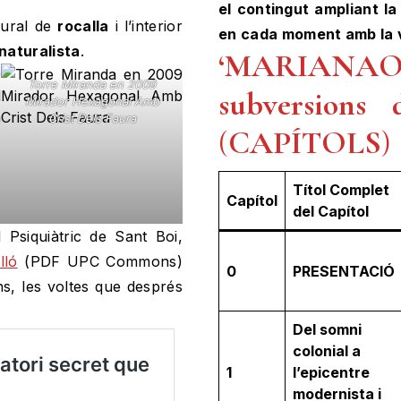
el contingut ampliant la
tural de
rocalla
i l’interior
en cada moment amb la v
naturalista
.
‘MARIANAO
Torre Miranda en 2009
subversions
Mirador Hexagonal Amb
Crist Dels Faura
(
CAPÍTOLS
)
Títol Complet
Capítol
del Capítol
 Psiquiàtric de Sant Boi,
lló
(PDF UPC Commons)
0
PRESENTACIÓ
s, les voltes que després
Del somni
colonial a
1
l’epicentre
modernista i