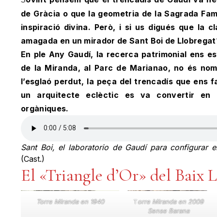
de Gràcia o que la geometria de la Sagrada Famí
inspiració divina. Però, i si us digués que la 
amagada en un mirador de Sant Boi de Llobregat
En ple Any Gaudí, la recerca patrimonial ens es
de la Miranda, al Parc de Marianao, no és nom
l’esglaó perdut, la peça del trencadís que ens 
un arquitecte eclèctic es va convertir en
orgàniques.
Sant Boi, el laboratorio de Gaudí para configurar
(Cast.)
El «Triangle d’Or» del Baix 
Torre Miranda en 1940
T
orre Miranda en 2009
Sense Barana