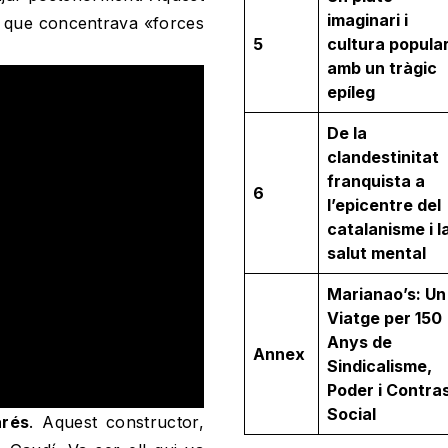
imaginari i
ia que concentrava «forces
5
cultura popular
amb un tràgic
epíleg
De la
clandestinitat
franquista a
6
l’epicentre del
catalanisme i l
salut mental
Marianao’s: Un
Viatge per 150
Anys de
Annex
Sindicalisme,
Poder i Contra
Social
arés
. Aquest constructor,