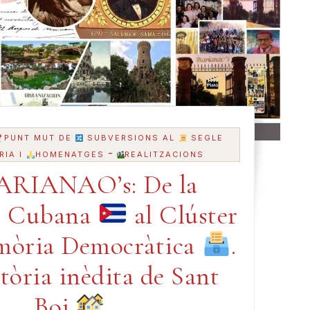
PUNT MUT DE
SUBVERSIONS AL
SEGLE
-
RIA I
HOMENATGES
REALITZACIONS
RIANAO’s: De la
ó Cubana
al Clúster
mòria Democràtica
.
tòria inèdita de Sant
Boi.