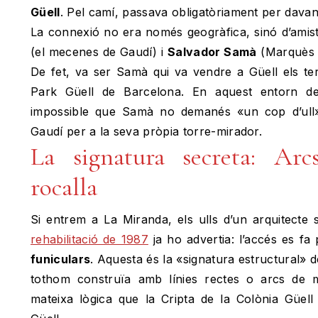
Güell
. Pel camí, passava obligatòriament per davan
La connexió no era només geogràfica, sinó d’amist
(el mecenes de Gaudí) i
Salvador Samà
(Marquès d
De fet, va ser Samà qui va vendre a Güell els ter
Park Güell de Barcelona. En aquest entorn de
impossible que Samà no demanés «un cop d’ull»
Gaudí per a la seva pròpia torre-mirador.
La signatura secreta: Arc
rocalla
Si entrem a La Miranda, els ulls d’un arquitecte s
rehabilitació de 1987
ja ho advertia: l’accés es fa
funiculars
. Aquesta és la «signatura estructural»
tothom construïa amb línies rectes o arcs de 
mateixa lògica que la Cripta de la Colònia Güell