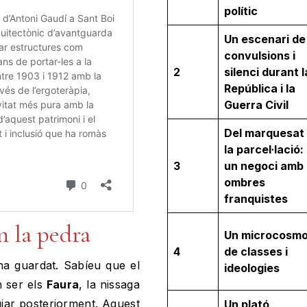
polític
Un escenari de
convulsions i
2
silenci durant l
República i la
Guerra Civil
Del marquesat
la parcel·lació:
3
un negoci amb
ombres
franquistes
n la pedra
Un microcosm
4
de classes i
’ha guardat. Sabíeu que el
ideologies
n ser els
Faura
, la nissaga
ujar posteriorment. Aquest
Un plató