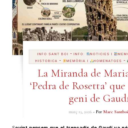
-
INFO SANT BOI
INFO:
NOTICIES I
MEM
-
-
HISTORICA
MEMÒRIA I
HOMENATGES
La Miranda de Maria
‘Pedra de Rosetta’ que 
geni de Gaud
març 13, 2026
- Per
Marc Santboi
Sovint pensem que el trencadís de Gaudí va néixer de sobte al Passeig