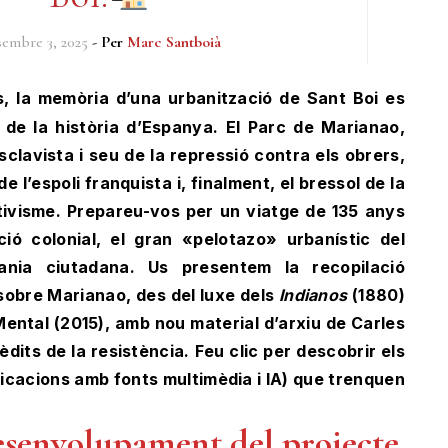
sembre 3, 2025
- Per
Marc Santboià
 de la història d’Espanya. El Parc de Marianao,
clavista i seu de la repressió contra els obrers,
e l’espoli franquista i, finalment, el bressol de la
ctivisme. Prepareu-vos per un viatge de 135 anys
ió colonial, el gran «pelotazo» urbanístic del
rania ciutadana. Us presentem la recopilació
sobre Marianao, des del luxe dels
Indianos
(1880)
 Mental (2015), amb nou material d’arxiu de Carles
nèdits de la resistència. Feu clic per descobrir els
blicacions amb fonts multimèdia i IA) que trenquen
desenvolupament del projecte