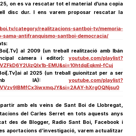
25, on es va rescatar tot el material d’una copia
ll disc dur. I ens varem proposar rescatar la
boi.tv/category/realitzacions-santboi-tv/memoria-
-sama-antifranquismo-santboi-democracia/
ats:
Boi[.Tv] al 2009 (un treball realització amb Ibán
ncipal càmera i editor):
youtube.com/playlist?
FVZFkD6Y2UizQlx1b-EMU&si=10htdqEqkmI-fCuj
oi[.Tv]ai al 2025 (un treball guionitzat per a ser
t amb IA):
youtube.com/playlist?
__VVzv9IBMfCx3iwxmqJY&si=2AAY-hXrgOQNjsu0
partir amb els veins de Sant Boi de Llobregat,
rtacions del Carles Serret en tots aquests anys
icat des de Blogger, Radio Sant Boi, Facebook i
es aportacions d’investigació, varem actualitzar