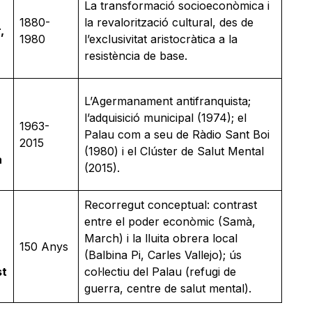
La transformació socioeconòmica i
1880-
la revalorització cultural, des de
,
1980
l’exclusivitat aristocràtica a la
resistència de base.
L’Agermanament antifranquista;
l’adquisició municipal (1974); el
1963-
Palau com a seu de Ràdio Sant Boi
2015
(1980) i el Clúster de Salut Mental
a
(2015).
Recorregut conceptual: contrast
entre el poder econòmic (Samà,
March) i la lluita obrera local
150 Anys
(Balbina Pi, Carles Vallejo); ús
st
col·lectiu del Palau (refugi de
guerra, centre de salut mental).