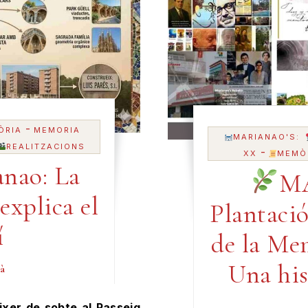
-
ÒRIA
MEMORIA
MARIANAO'S:
REALITZACIONS
-
XX
MEMÒ
nao: La
MA
explica el
Plantaci
í
de la Me
Una his
à