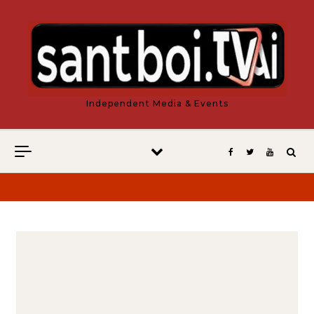
Vés al contingut
Independent Media & Events