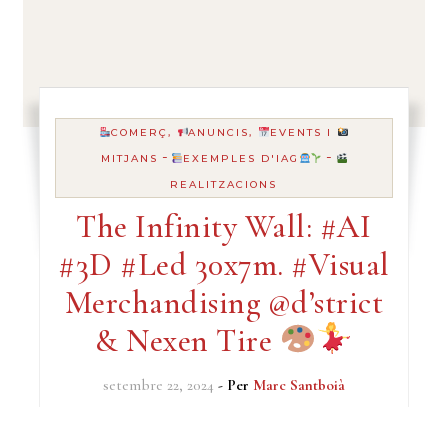
COMERÇ,
ANUNCIS,
EVENTS I
-
-
MITJANS
EXEMPLES D'IAG
REALITZACIONS
The Infinity Wall: #AI
#3D #Led 30x7m. #Visual
Merchandising @d’strict
& Nexen Tire
setembre 22, 2024
- Per
Marc Santboià