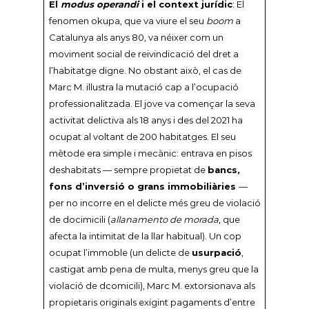
El
modus operandi
i el context jurídic
: El
fenomen okupa, que va viure el seu
boom
a
Catalunya als anys 80, va néixer com un
moviment social de reivindicació del dret a
l’habitatge digne. No obstant això, el cas de
Marc M. il·lustra la mutació cap a l’ocupació
professionalitzada. El jove va començar la seva
activitat delictiva als 18 anys i des del 2021 ha
ocupat al voltant de 200 habitatges. El seu
mètode era simple i mecànic: entrava en pisos
deshabitats — sempre propietat de
bancs,
fons d’inversió o grans immobiliàries
—
per no incorre en el delicte més greu de violació
de docimicili (
allanamento de morada
, que
afecta la intimitat de la llar habitual). Un cop
ocupat l’immoble (un delicte de
usurpació
,
castigat amb pena de multa, menys greu que la
violació de dcomicili), Marc M. extorsionava als
propietaris originals exigint pagaments d’entre