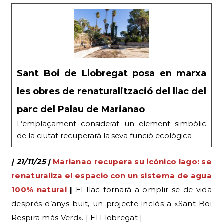
Sant Boi de Llobregat posa en marxa
les obres de renaturalització del llac del
parc del Palau de Marianao
L’emplaçament considerat un element simbòlic
de la ciutat recuperarà la seva funció ecològica
| 21/11/25 |
Marianao recupera su icónico lago: se
renaturaliza el espacio con un sistema de agua
100% natural
|
El llac tornarà a omplir-se de vida
després d’anys buit, un projecte inclòs a «Sant Boi
Respira más Verd». | El Llobregat |