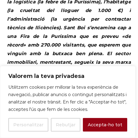
la logística (la febre de la Puríssima), l’habitatge
(la crueltat del lloguer de 1.000 €) i
l’administració (la urgència per contractar
tècnics de llicències). Sant Boi s’encamina cap a
una Fira de la Puríssima que es preveu «de
rècord» amb 270.000 visitants, que esperem que
vinguin amb la butxaca ben plena. El sector
immobiliari, mentrestant, segueix la seva marxa
amb grans operacions que gestionen pisos de
Valorem la teva privadesa
lloguer a 1.000 €, mentre l’Ajuntament esgota
Utilitzem cookies per millorar la teva experiència de
recursos per sortejar 40 habitatges públics,
navegació, publicar anuncis o contingut personalitzats i
intentant posar un pegat de 500 € a un forat de
analitzar el nostre trànsit. En fer clic a "Acceptar-ho tot",
1.000 €. L’oportunitat de feina passa per la
acceptes l'ús que fem de les cookies.
logística i la sanitat, confirmant que, per Sant
Boi, sempre hi haurà feina si saps preparar
Personalitzar
Rebutjar
Accepta-ho tot
comandes o cuidar de l’àvia.