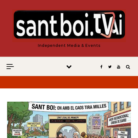
Vés al contingut
Independent Media & Events