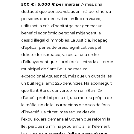
500 € i 5.000 € per marxar
. A més, s’ha
destacat que donava «claus en mà per diners a
persones que necessiten un lloc on viure»,
utilitzant la crisi d’habitatge per generar un
benefici econòmic personal mitjançant la
cessió il·legal d’immobles. La Justícia, incapaç
d’aplicar penes de presó significatives pel
delicte de usurpació, va dictar una ordre
d’allunyament que li prohibeix l’entrada al terme
municipal de Sant Boi, una mesura
excepcional.Aquest noi, més que un ciutadà, és
un buit legal amb 225 denúncies. Ha aconseguit
que Sant Boi es converteixi en un «Barri Z»
d’accés prohibit per a ell, una mesura pròpia de
la màfia, no de la usurpacions de pisos de fons
d’inversió. La ciutat, més segura des de
l’expulsió, ara demana al Govern que reformi la
llei, perquè no n’hi ha prou amb aïllar l’element
tòxic,
caldria arreglar l’olla a pressió que