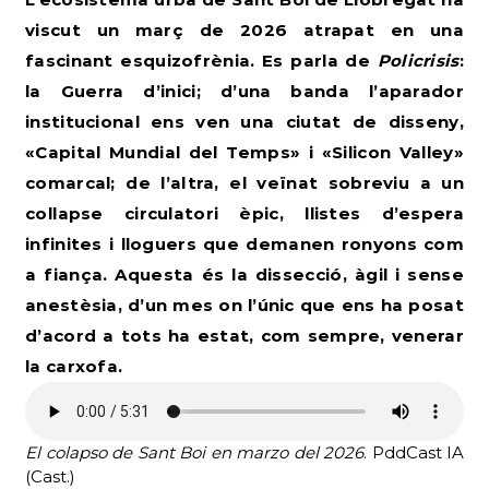
viscut un març de 2026 atrapat en una
fascinant esquizofrènia. Es parla de
Policrisis
:
la Guerra d’inici; d’una banda l’aparador
institucional ens ven una ciutat de disseny,
«Capital Mundial del Temps» i «Silicon Valley»
comarcal; de l’altra, el veïnat sobreviu a un
col·lapse circulatori èpic, llistes d’espera
infinites i lloguers que demanen ronyons com
a fiança. Aquesta és la dissecció, àgil i sense
anestèsia, d’un mes on l’únic que ens ha posat
d’acord a tots ha estat, com sempre, venerar
la carxofa.
El colapso de Sant Boi en marzo del 2026
. PddCast IA
(Cast.)