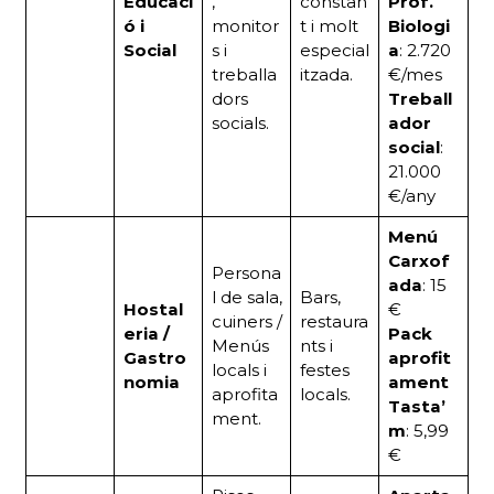
Educaci
,
constan
Prof.
ó i
monitor
t i molt
Biologi
Social
s i
especial
a
: 2.720
treballa
itzada.
€/mes
dors
Treball
socials.
ador
social
:
21.000
€/any
Menú
Carxof
Persona
ada
: 15
l de sala,
Bars,
Hostal
€
cuiners /
restaura
eria /
Pack
Menús
nts i
Gastro
aprofit
locals i
festes
nomia
ament
aprofita
locals.
Tasta’
ment.
m
: 5,99
€