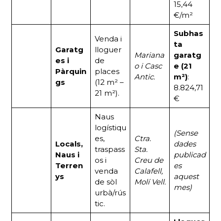
15,44
€/m²
Subhas
Venda i
ta
Garatg
lloguer
Mariana
garatg
es i
de
o i Casc
e (21
Pàrquin
places
Antic.
m²)
:
gs
(12 m² –
8.824,71
21 m²).
€
Naus
logístiqu
(Sense
es,
Ctra.
Locals,
dades
traspass
Sta.
Naus i
publicad
os i
Creu de
Terren
es
venda
Calafell,
ys
aquest
de sòl
Molí Vell.
mes)
urbà/rús
tic.