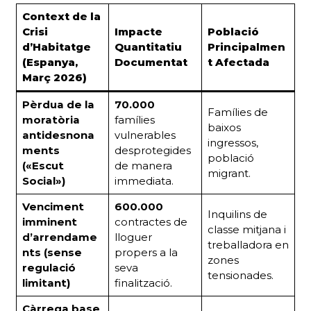
Context de la
Crisi
Impacte
Població
d’Habitatge
Quantitatiu
Principalmen
(Espanya,
Documentat
t Afectada
Març 2026)
Pèrdua de la
70.000
Famílies de
moratòria
famílies
baixos
antidesnona
vulnerables
ingressos,
ments
desprotegides
població
(«Escut
de manera
migrant.
Social»)
immediata.
Venciment
600.000
Inquilins de
imminent
contractes de
classe mitjana i
d’arrendame
lloguer
treballadora en
nts (sense
propers a la
zones
regulació
seva
tensionades.
limitant)
finalització.
Càrrega base