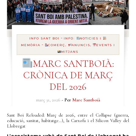
-
INFO SANT BOI
INFO:
NOTICIES I
-
MEMÒRIA
COMERÇ,
ANUNCIS,
EVENTS I
MITJANS
MARC SANTBOIÀ:
CRÒNICA DE MARÇ
DEL 2026
març 31, 2026
- Per
Marc Santboià
Sant Boi Reloaded: Març de 2026, entre el Col·lapse (guerra,
educació, sanitat, habitatge…), la Carxofa i el Silicon Valley del
Llobregat
L’ecosistema urbà de Sant Boi de Llobregat ha