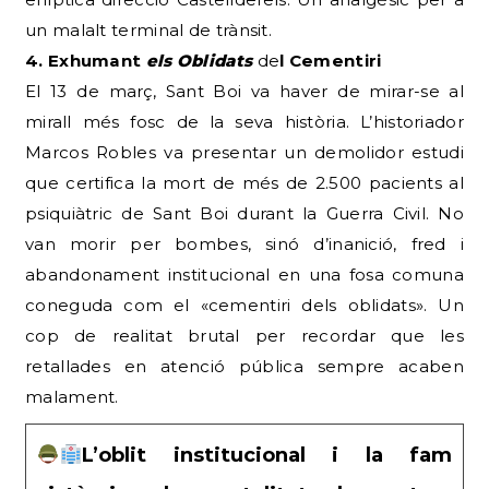
un malalt terminal de trànsit.
4. Exhumant
els Oblidats
de
l Cementiri
El 13 de març, Sant Boi va haver de mirar-se al
mirall més fosc de la seva història. L’historiador
Marcos Robles va presentar un demolidor estudi
que certifica la mort de més de 2.500 pacients al
psiquiàtric de Sant Boi durant la Guerra Civil. No
van morir per bombes, sinó d’inanició, fred i
abandonament institucional en una fosa comuna
coneguda com el «cementiri dels oblidats». Un
cop de realitat brutal per recordar que les
retallades en atenció pública sempre acaben
malament.
L’oblit institucional i la fam