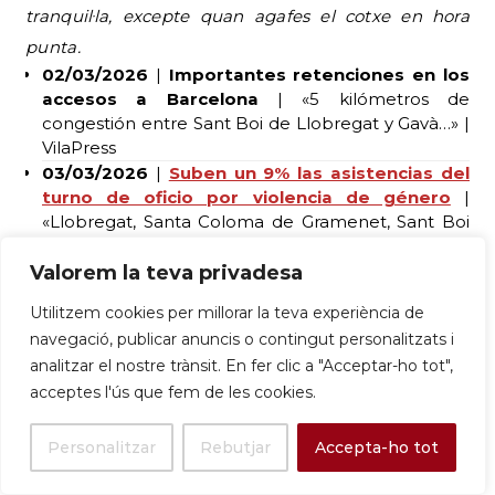
tranquil·la, excepte quan agafes el cotxe en hora
punta.
02/03/2026
|
Importantes retenciones en los
accesos a Barcelona
| «5 kilómetros de
congestión entre Sant Boi de Llobregat y Gavà…» |
VilaPress
03/03/2026
|
Suben un 9% las asistencias del
turno de oficio por violencia de género
|
«Llobregat, Santa Coloma de Gramenet, Sant Boi
de Llobregat…» | El Far
Valorem la teva privadesa
Utilitzem cookies per millorar la teva experiència de
navegació, publicar anuncis o contingut personalitzats i
analitzar el nostre trànsit. En fer clic a "Acceptar-ho tot",
acceptes l'ús que fem de les cookies.
Aumentan un 9% las asistencias del
Personalitzar
Rebutjar
Accepta-ho tot
turno de oficio por violencia de género