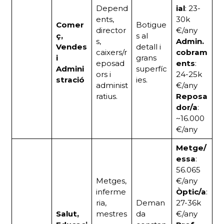
Depend
ial
: 23-
ents,
30k
Comer
Botigue
director
€/any
ç,
s al
s,
Admin.
Vendes
detall i
caixers/r
cobram
i
grans
eposad
ents
:
Admini
superfíc
ors i
24-25k
stració
ies.
administ
€/any
ratius.
Reposa
dor/a
:
~16.000
€/any
Metge/
essa
:
56.065
Metges,
€/any
inferme
Òptic/a
:
ria,
Deman
27-36k
Salut,
mestres
da
€/any