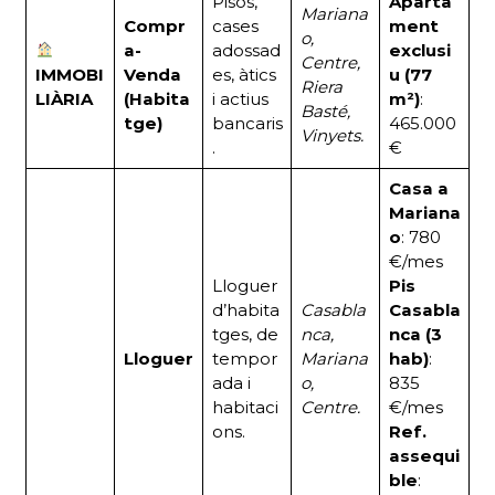
Pisos,
Aparta
Mariana
Compr
cases
ment
o,
a-
adossad
exclusi
Centre,
IMMOBI
Venda
es, àtics
u (77
Riera
LIÀRIA
(Habita
i actius
m²)
:
Basté,
tge)
bancaris
465.000
Vinyets.
.
€
Casa a
Mariana
o
: 780
€/mes
Lloguer
Pis
d’habita
Casabla
Casabla
tges, de
nca,
nca (3
Lloguer
tempor
Mariana
hab)
:
ada i
o,
835
habitaci
Centre.
€/mes
ons.
Ref.
assequi
ble
: