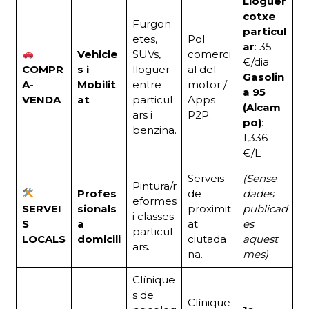
Lloguer
cotxe
Furgon
particul
etes,
Pol
ar
: 35
Vehicle
SUVs,
comerci
€/dia
COMPR
s i
lloguer
al del
Gasolin
A-
Mobilit
entre
motor /
a 95
VENDA
at
particul
Apps
(Alcam
ars i
P2P.
po)
:
benzina.
1,336
€/L
Serveis
(Sense
Pintura/r
Profes
de
dades
eformes
SERVEI
sionals
proximit
publicad
i classes
S
a
at
es
particul
LOCALS
domicili
ciutada
aquest
ars.
na.
mes)
Clínique
s de
Clínique