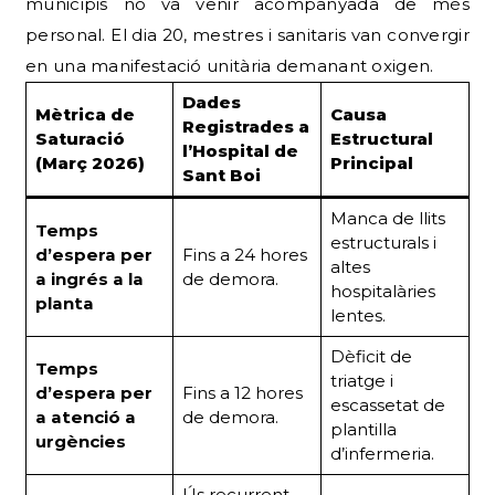
municipis no va venir acompanyada de més
personal. El dia 20, mestres i sanitaris van convergir
en una manifestació unitària demanant oxigen.
Dades
Mètrica de
Causa
Registrades a
Saturació
Estructural
l’Hospital de
(Març 2026)
Principal
Sant Boi
Manca de llits
Temps
estructurals i
d’espera per
Fins a 24 hores
altes
a ingrés a la
de demora.
hospitalàries
planta
lentes.
Dèficit de
Temps
triatge i
d’espera per
Fins a 12 hores
escassetat de
a atenció a
de demora.
plantilla
urgències
d’infermeria.
Ús recurrent