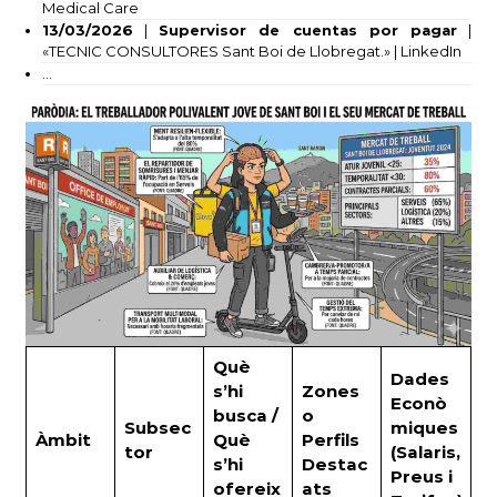
Medical Care
13/03/2026
|
Supervisor de cuentas por pagar
|
«TECNIC CONSULTORES Sant Boi de Llobregat.» | LinkedIn
…
Què
Dades
s’hi
Zones
Econò
busca /
o
Subsec
miques
Àmbit
Què
Perfils
tor
(Salaris,
s’hi
Destac
Preus i
ofereix
ats