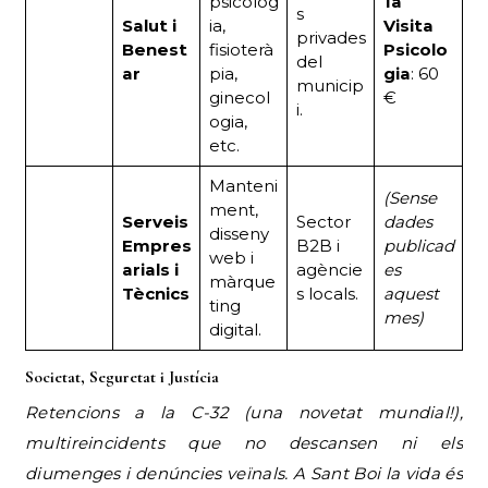
psicolog
1a
s
Salut i
ia,
Visita
privades
Benest
fisioterà
Psicolo
del
ar
pia,
gia
: 60
municip
ginecol
€
i.
ogia,
etc.
Manteni
(Sense
ment,
Serveis
Sector
dades
disseny
Empres
B2B i
publicad
web i
arials i
agèncie
es
màrque
Tècnics
s locals.
aquest
ting
mes)
digital.
Societat, Seguretat i Justícia
Retencions a la C-32 (una novetat mundial!),
multireincidents que no descansen ni els
diumenges i denúncies veïnals. A Sant Boi la vida és