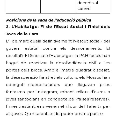
docents al
carrer.
Posicions de la vaga de l’educació pública
2. L’Habitatge: Fi de l’Escut Social i l’Inici dels
Jocs de la Fam
L’1 de març queia definitivament l'»escut social» del
govern estatal contra els desnonaments. El
resultat? El Sindicat d’Habitatge i la PAH locals han
hagut de reactivar la desobediència civil a les
portes dels blocs. Amb el metre quadrat disparat,
la desesperació ha atret els voltors: els Mossos han
detingut ciberestafadors que llogaven pisos
fantasma per Instagram, robant milers d’euros a
joves santboians en concepte de «falses reserves».
I mentrestant, ens venen el «Tour del Talent» per
als joves. Quin talent, el de poder emancipar-se!