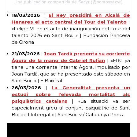
Una publicación compartida de Sacyr (@somossacyr)
18/03/2026
|
El Rey presidirá en Alcalá de
Henares el acto central del Tour del Talento
|
«Felipe VI en el acto de inauguración del Tour del
talento 2026 en Sant Boi…» | Fundación Princesa
de Girona
21/03/2026
|
Joan Tardà presenta su corriente
Ágora de la mano de Gabriel Rufián
| «ERC ya
tiene una corriente interna: Àgora, impulsado por
Joan Tardà, que se ha presentado este sábado en
Sant Boi…» | ElBaix.cat
26/03/2026
|
La Generalitat presenta un
estudi sobre l’elevada mortalitat als
psiquiàtrics catalans
| «La situació va ser
especialment greu al conjunt psiquiàtric de Sant
Boi de Llobregat.» | SantBoi.Tv / Catalunya Press