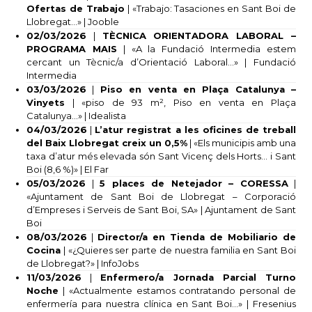
Ofertas de Trabajo
| «Trabajo: Tasaciones en Sant Boi de
Llobregat…» | Jooble
02/03/2026
|
TÈCNICA ORIENTADORA LABORAL –
PROGRAMA MAIS
| «A la Fundació Intermedia estem
cercant un Tècnic/a d’Orientació Laboral…» | Fundació
Intermedia
03/03/2026
|
Piso en venta en Plaça Catalunya –
Vinyets
| «piso de 93 m², Piso en venta en Plaça
Catalunya…» | Idealista
04/03/2026
|
L’atur registrat a les oficines de treball
del Baix Llobregat creix un 0,5%
| «Els municipis amb una
taxa d’atur més elevada són Sant Vicenç dels Horts… i Sant
Boi (8,6 %)» | El Far
05/03/2026
|
5 places de Netejador – CORESSA
|
«Ajuntament de Sant Boi de Llobregat – Corporació
d’Empreses i Serveis de Sant Boi, SA» | Ajuntament de Sant
Boi
08/03/2026
|
Director/a en Tienda de Mobiliario de
Cocina
| «¿Quieres ser parte de nuestra familia en Sant Boi
de Llobregat?» | InfoJobs
11/03/2026
|
Enfermero/a Jornada Parcial Turno
Noche
| «Actualmente estamos contratando personal de
enfermería para nuestra clínica en Sant Boi…» | Fresenius