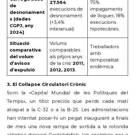
27.564
75%
de
execucions de
impagaments
desnonament
desnonament
de lloguer, 18%
s (dades
(+3,4%
execucions
CGPJ, any
interanual).
hipotecàries.
2024)
Situació
Volums
Treballadors
comparativa
comparables
amb
del volum
als pitjors anys
temporalitat
d’avisos
de la crisi:
2011,
endèmica.
d’expulsió
2012, 2013
.
3. El Col·lapse Circulatori Crònic
Som la «Capital Mundial de les Polítiques del
Temps», un títol preciós que perds cada matí
atrapat a la C-32 o a la B-25. Les administracions
han intentat posar-hi un pegat inaugurant a finals
de mes una nova rampa de sortida a la rotonda
el·líptica direcció Castelldefels. Un analgèsic per a