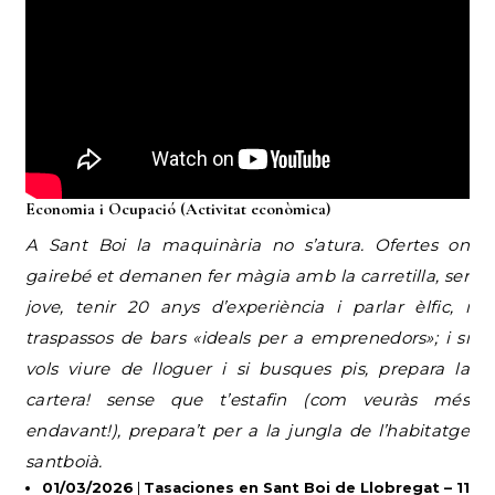
Economia i Ocupació (Activitat econòmica)
A Sant Boi la maquinària no s’atura. Ofertes on
gairebé et demanen fer màgia amb la carretilla, ser
jove, tenir 20 anys d’experiència i parlar èlfic, i
traspassos de bars «ideals per a emprenedors»; i si
vols viure de lloguer i si busques pis, prepara la
cartera! sense que t’estafin (com veuràs més
endavant!), prepara’t per a la jungla de l’habitatge
santboià.
01/03/2026
|
Tasaciones en Sant Boi de Llobregat – 11