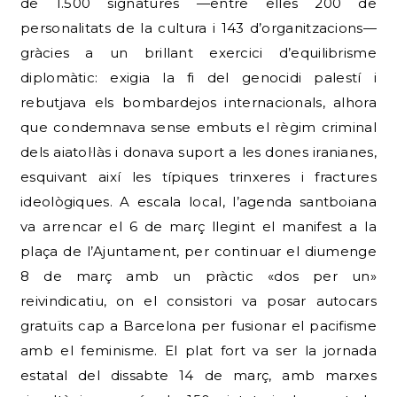
de 1.500 signatures —entre elles 200 de
personalitats de la cultura i 143 d’organitzacions—
gràcies a un brillant exercici d’equilibrisme
diplomàtic: exigia la fi del genocidi palestí i
rebutjava els bombardejos internacionals, alhora
que condemnava sense embuts el règim criminal
dels aiatol·làs i donava suport a les dones iranianes,
esquivant així les típiques trinxeres i fractures
ideològiques. A escala local, l’agenda santboiana
va arrencar el 6 de març llegint el manifest a la
plaça de l’Ajuntament, per continuar el diumenge
8 de març amb un pràctic «dos per un»
reivindicatiu, on el consistori va posar autocars
gratuïts cap a Barcelona per fusionar el pacifisme
amb el feminisme. El plat fort va ser la jornada
estatal del dissabte 14 de març, amb marxes