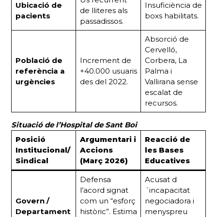
Ubicació de
Insuficiència de
de lliteres als
pacients
boxs habilitats.
passadissos.
Absorció de
Cervelló,
Població de
Increment de
Corbera, La
referència a
+40.000 usuaris
Palma i
urgències
des del 2022.
Vallirana sense
escalat de
recursos.
Situació de l’Hospital de Sant Boi
Posició
Argumentari i
Reacció de
Institucional/
Accions
les Bases
Sindical
(Març 2026)
Educatives
Defensa
Acusat d
l’acord signat
´incapacitat
Govern /
com un “esforç
negociadora i
Departament
històric”. Estima
menyspreu