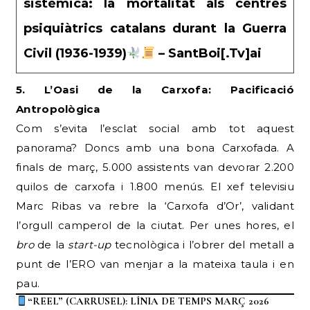
sistèmica: la mortalitat als centres
psiquiàtrics catalans durant la Guerra
Civil (1936-1939)
– SantBoi[.Tv]ai
5. L’Oasi de la Carxofa: Pacificació
Antropològica
Com s’evita l’esclat social amb tot aquest
panorama? Doncs amb una bona Carxofada. A
finals de març, 5.000 assistents van devorar 2.200
quilos de carxofa i 1.800 menús. El xef televisiu
Marc Ribas va rebre la ‘Carxofa d’Or’, validant
l’orgull camperol de la ciutat. Per unes hores, el
bro
de la
start-up
tecnològica i l’obrer del metall a
punt de l’ERO van menjar a la mateixa taula i en
pau.
“REEL” (CARRUSEL): LÍNIA DE TEMPS MARÇ 2026