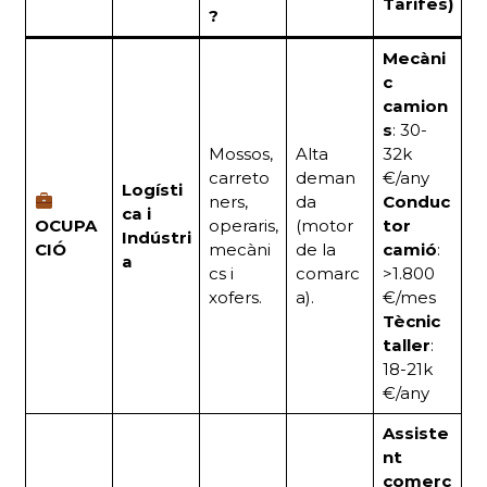
Tarifes)
?
Mecàni
c
camion
s
: 30-
Mossos,
Alta
32k
carreto
deman
€/any
Logísti
ners,
da
Conduc
ca i
OCUPA
operaris,
(motor
tor
Indústri
CIÓ
mecàni
de la
camió
:
a
cs i
comarc
>1.800
xofers.
a).
€/mes
Tècnic
taller
:
18-21k
€/any
Assiste
nt
comerc