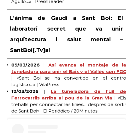
Agulló…» | PressReader
L’ànima de Gaudí a Sant Boi: El
laboratori secret que va unir
arquitectura i salut mental –
SantBoi[.Tv]ai
09/03/2026
|
Así avanza el montaje de la
tuneladora para unir el Baix y el Vallès con FGC
| «Sant Boi se ha convertido en el centro
logístico…» | VilaPress
12/03/2026
|
La tuneladora de l’L8 de
Ferrocarrils arriba al pou de la Gran Via
| «Els
treballs per connectar les línies… després de sortir
de Sant Boi» | El Periódico / 20Minutos