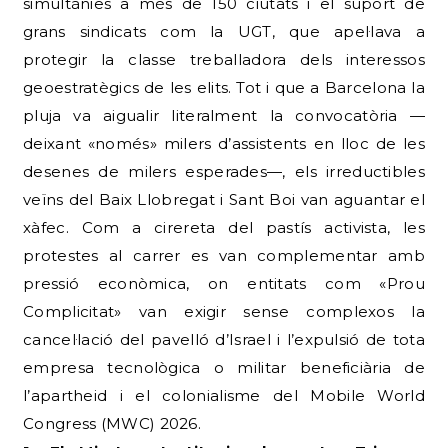
simultànies a més de 150 ciutats i el suport de
grans sindicats com la UGT, que apel·lava a
protegir la classe treballadora dels interessos
geoestratègics de les elits. Tot i que a Barcelona la
pluja va aigualir literalment la convocatòria —
deixant «només» milers d’assistents en lloc de les
desenes de milers esperades—, els irreductibles
veïns del Baix Llobregat i Sant Boi van aguantar el
xàfec. Com a cirereta del pastís activista, les
protestes al carrer es van complementar amb
pressió econòmica, on entitats com «Prou
Complicitat» van exigir sense complexos la
cancel·lació del pavelló d’Israel i l’expulsió de tota
empresa tecnològica o militar beneficiària de
l’apartheid i el colonialisme del Mobile World
Congress (MWC) 2026.