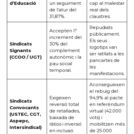
d’Educació
un seguiment
cap al malestar
de l’atur del
real dels
31,87%.
claustres.
Repudiats
Accepten l?
públicament.
increment del
Els seus
Sindicats
30% del
logotips van
Signants
complement
ser ratllats a les
(CCOO / UGT)
autonòmic i la
pancartes de
pau social
les
temporal.
manifestacions.
Aconsegueixen
el rebuig del
Exigeixen
94,9% al pacte
Sindicats
reversió total
en referèndum
Convocants
de retallades,
virtual (42.000
(USTEC, CGT,
baixada de
vots) i
Aspepc,
ràtios i inversió
mobilitzen més
Intersindical)
en inclusió.
de 25.000