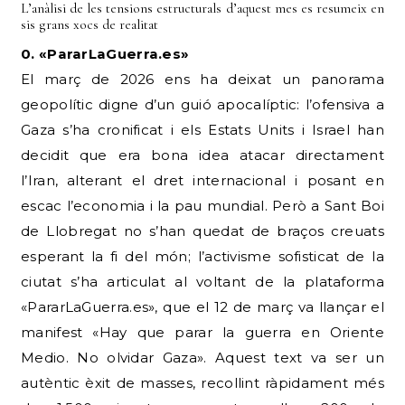
L’anàlisi de les tensions estructurals d’aquest mes es resumeix en
sis grans xocs de realitat
0. «PararLaGuerra.es»
El març de 2026 ens ha deixat un panorama
geopolític digne d’un guió apocalíptic: l’ofensiva a
Gaza s’ha cronificat i els Estats Units i Israel han
decidit que era bona idea atacar directament
l’Iran, alterant el dret internacional i posant en
escac l’economia i la pau mundial. Però a Sant Boi
de Llobregat no s’han quedat de braços creuats
esperant la fi del món; l’activisme sofisticat de la
ciutat s’ha articulat al voltant de la plataforma
«PararLaGuerra.es», que el 12 de març va llançar el
manifest «Hay que parar la guerra en Oriente
Medio. No olvidar Gaza». Aquest text va ser un
autèntic èxit de masses, recollint ràpidament més