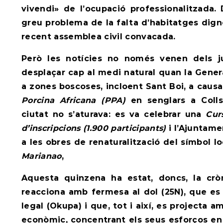
vivendi» de l’ocupació professionalitzada.
greu problema de la falta d’habitatges dign
recent assemblea civil convacada.
Però les notícies no només venen dels ju
desplaçar cap al medi natural quan la Genera
a zones boscoses, incloent Sant Boi, a causa
Porcina Africana (PPA)
en senglars a Colls
ciutat no s’aturava: es va celebrar una
Cur
d’inscripcions (1.900 participants)
i l’Ajuntame
a les obres de renaturalització del símbol lo
Marianao
,
Aquesta quinzena ha estat, doncs, la crò
reacciona amb fermesa al dol (25N), que es 
legal (Okupa) i que, tot i així, es projecta 
econòmic, concentrant els seus esforços en 