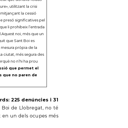
», utilitzant la crisi
mitjançant la cessió
e presó significatives pel
ue li prohibeix l’entrada
l.Aquest noi, més que un
uit que Sant Boi es
na mesura pròpia de la
La ciutat, més segura des
perquè no n’hi ha prou
ressió que permet el
us que no paren de
ds: 225 denúncies i 31
 Boi de Llobregat, no té
it en un dels ocupes més