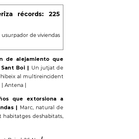
riza récords: 225
un usurpador de viviendas
en de alejamiento que
 Sant Boi |
Un jutjat de
ibeix al multireincident
 | Antena |
ños que extorsiona a
endas |
Marc, natural de
t habitatges deshabitats,
|