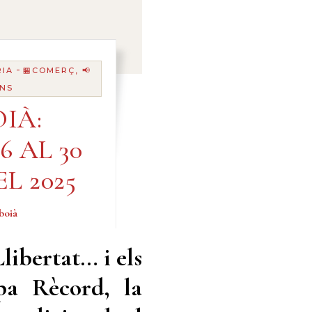
-
RIA
🏪COMERÇ, 📢
ANS
IÀ:
6 AL 30
L 2025
boià
libertat… i els
pa Rècord, la