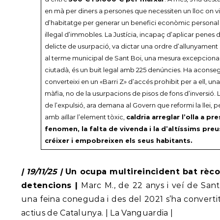
en mà per diners a persones que necessiten un lloc on viure
d’habitatge per generar un benefici econòmic personal 
il·legal d’immobles. La Justícia, incapaç d’aplicar penes d
delicte de usurpació, va dictar una ordre d’allunyament q
al terme municipal de Sant Boi, una mesura excepciona
ciutadà, és un buit legal amb 225 denúncies. Ha aconseg
converteixi en un «Barri Z» d’accés prohibit per a ell, u
màfia, no de la usurpacions de pisos de fons d’inversió. 
de l’expulsió, ara demana al Govern que reformi la llei, 
amb aïllar l’element tòxic,
caldria arreglar l’olla a p
fenomen, la falta de vivenda i la d’altíssims pre
créixer i empobreixen els seus habitants.
| 19/11/25 |
Un ocupa multireincident bat rècor
detencions |
Marc M., de 22 anys i veí de Sant
una feina coneguda i des del 2021 s’ha convert
actius de Catalunya. | La Vanguardia |