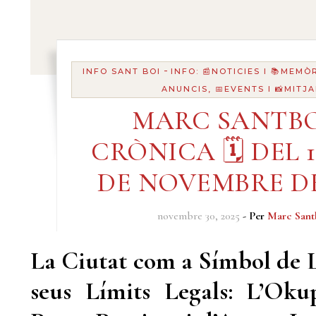
-
INFO SANT BOI
INFO: 📰NOTICIES I 📚MEMÒ
ANUNCIS, 📅EVENTS I 📸MITJ
MARC SANTBO
CRÒNICA 🗓️ DEL 1
DE NOVEMBRE DE
novembre 30, 2025
- Per
Marc Sant
La Ciutat com a Símbol de L
seus Límits Legals: L’Oku