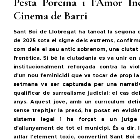
Pesta Porcina i l’Amor In
Cinema de Barri
Sant Boi de Llobregat ha tancat la segona
de 2025 sota el signe dels extrems, confirm
com deia el seu antic sobrenom, una ciutat 
frenètica. Si bé la ciutadania es va unir e
institucionalment reforçada contra la vio
d’un nou feminicidi que va tocar de prop la
setmana va ser capturada per una narrat
qualificar de surrealisme judicial: el cas 
anys. Aquest jove, amb un currículum deli
sense trepitjar la presó, ha posat en evidè
sistema legal i ha forçat a un jutge
d’allunyament de tot el municipi. És a dir, l
aïllar l’element tòxic, convertint Sant Boi