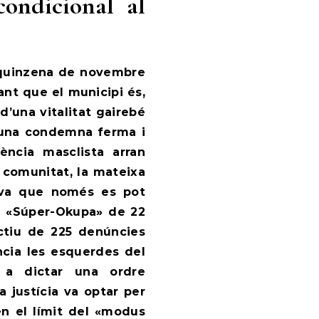
condicional al
 quinzena de novembre
ant que el municipi és,
d’una vitalitat gairebé
n una condemna ferma i
lència masclista arran
 comunitat, la mateixa
iva que només es pot
del «Súper-Okupa» de 22
ctiu de 225 denúncies
ncia les esquerdes del
 a dictar una ordre
a justícia va optar per
 en el límit del «modus