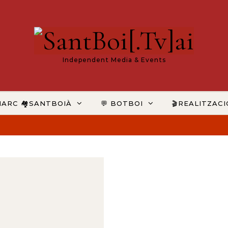
Independent Media & Events
MARC 🏘️SANTBOIÀ
💬 BOTBOI
🎬REALITZAC