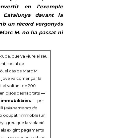
onvertit en l’exemple
a Catalunya davant la
Amb un rècord vergonyós
 Marc M. no ha passat ni
kupa, que va viure el seu
nt social de
xò, el cas de Marc M.
El jove va començar la
at al voltant de 200
 en pisos deshabitats —
s immobiliàries
— per
i (
allanamento de
 cop ocupat l’immoble (un
ys greu que la violació
inals exigint pagaments
tacat que donava «claus