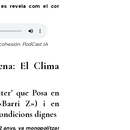
 es revela com el cor
 cohesión
.
PodCast IA
ena: El Clima
tter’ que Posa en
 «Barri Z») i en
condicions dignes
2 anys, va monopolitzar