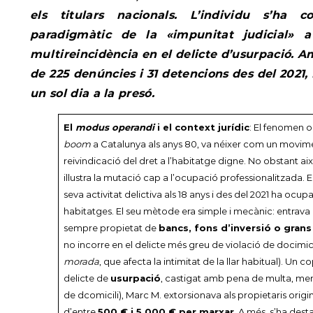
els titulars nacionals. L’individu s’ha c
paradigmàtic de la «impunitat judicial» 
multireincidència en el delicte d’usurpació. 
de 225 denúncies i 31 detencions des del 2021,
un sol dia a la presó.
El
modus operandi
i el context jurídic
: El fenomen o
boom
a Catalunya als anys 80, va néixer com un movime
reivindicació del dret a l’habitatge digne. No obstant ai
il·lustra la mutació cap a l’ocupació professionalitzada. 
seva activitat delictiva als 18 anys i des del 2021 ha ocup
habitatges. El seu mètode era simple i mecànic: entrava
sempre propietat de
bancs, fons d’inversió o gran
no incorre en el delicte més greu de violació de docimicil
morada
, que afecta la intimitat de la llar habitual). Un
delicte de
usurpació
, castigat amb pena de multa, men
de dcomicili), Marc M. extorsionava als propietaris orig
d’entre
500 € i 5.000 € per marxar
. A més, s’ha des