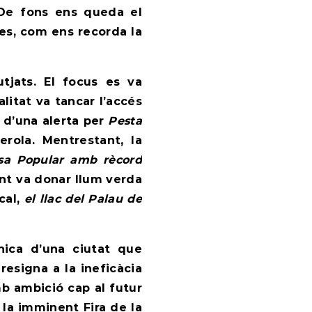
De fons ens queda el
es, com ens recorda la
tjats. El focus es va
litat va tancar l’accés
 d’una alerta per
Pesta
erola. Mentrestant, la
sa Popular amb rècord
nt va donar llum verda
cal,
el llac del Palau de
nica d’una ciutat que
resigna a la ineficàcia
amb ambició cap al futur
la imminent Fira de la