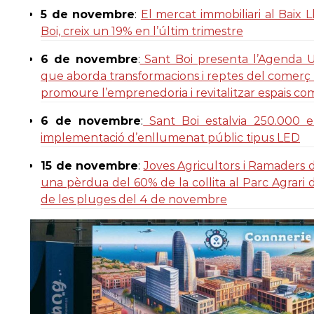
5 de novembre
:
El mercat immobiliari al Baix L
Boi, creix un 19% en l’últim trimestre
6 de novembre
:
Sant Boi presenta l’Agenda 
que aborda transformacions i reptes del comerç l
promoure l’emprenedoria i revitalitzar espais co
6 de novembre
:
Sant Boi estalvia 250.000 eu
implementació d’enllumenat públic tipus LED
15 de novembre
:
Joves Agricultors i Ramaders 
una pèrdua del 60% de la collita al Parc Agrari 
de les pluges del 4 de novembre