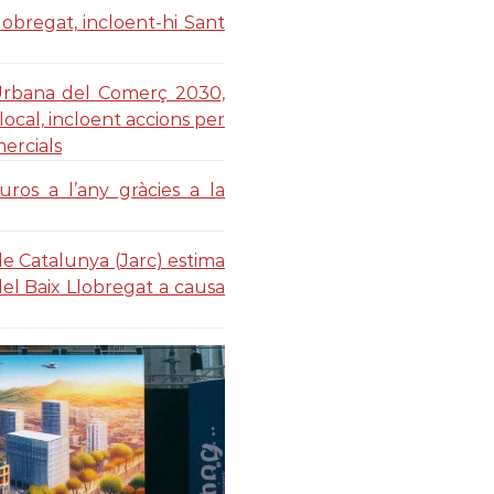
lobregat, incloent-hi Sant
Urbana del Comerç 2030,
ocal, incloent accions per
mercials
ros a l’any gràcies a la
de Catalunya (Jarc) estima
del Baix Llobregat a causa