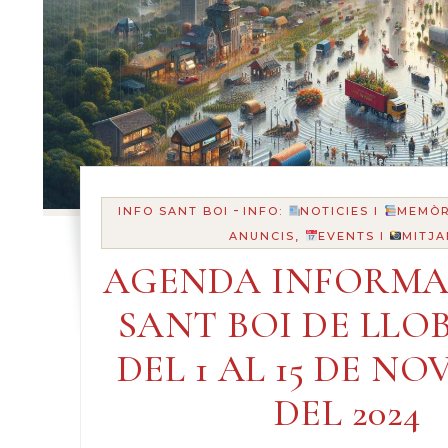
-
INFO SANT BOI
INFO:
NOTICIES I
MEMÒR
ANUNCIS,
EVENTS I
MITJA
AGENDA INFORMA
SANT BOI DE LLO
DEL 1 AL 15 DE N
DEL 2024