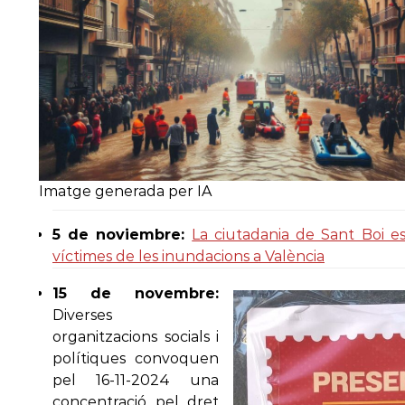
Imatge generada per IA
5 de noviembre:
La ciutadania de Sant Boi es
víctimes de les inundacions a València
15 de novembre:
Diverses
organitzacions socials i
polítiques convoquen
pel 16-11-2024 una
concentració pel dret