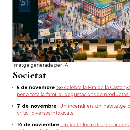
Imatge generada per IA
Societat
5 de novembre
:
Se celebra la Fira de la Castanya
per a tota la família i degustacions de productes 
7 de novembre
:
Un incendi en un habitatge de
crític i diversos intoxicats
14 de noviembre
:
Projecte formatiu per acompan