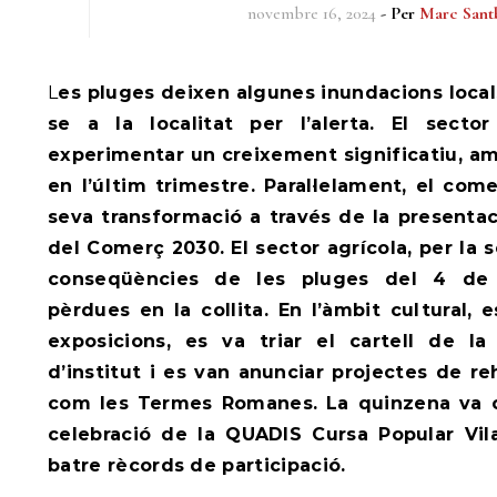
novembre 16, 2024
- Per
Marc Sant
Les pluges deixen algunes inundacions locals després de prevenir-
se a la localitat per l’alerta. El sector
experimentar un creixement significatiu, 
en l’últim trimestre. Paral·lelament, el com
seva transformació a través de la presenta
del Comerç 2030. El sector agrícola, per la s
conseqüències de les pluges del 4 de 
pèrdues en la collita. En l’àmbit cultural,
exposicions, es va triar el cartell de la
d’institut i es van anunciar projectes de reh
com les Termes Romanes. La quinzena va c
celebració de la QUADIS Cursa Popular Vil
batre rècords de participació.