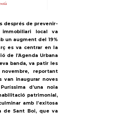
boià
 immobiliari local va
amb un augment del 19%
erç es va centrar en la
ció de l’Agenda Urbana
eva banda, va patir les
novembre, reportant
 es van inaugurar noves
 Puríssima d’una noia
abilitació patrimonial,
ulminar amb l’exitosa
a de Sant Boi, que va