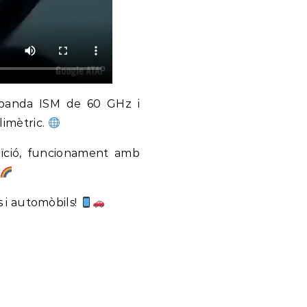
a banda ISM de 60 GHz i
limètric.
uïció, funcionament amb
ns i automòbils!