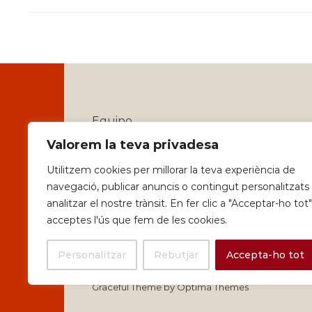
Equipo
Valorem la teva privadesa
Identitat
Utilitzem cookies per millorar la teva experiència de
Serveis
navegació, publicar anuncis o contingut personalitzats 
analitzar el nostre trànsit. En fer clic a "Acceptar-ho tot"
Política de privadesa i Avisos Legals
acceptes l'ús que fem de les cookies.
Personalitzar
Rebutjar
Accepta-ho tot
Graceful Theme by
Optima Themes