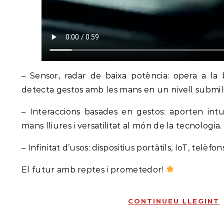
– Sensor, radar de baixa potència: opera a l
detecta gestos amb les mans en un nivell submil·
– Interaccions basades en gestos: aporten int
mans lliures i versatilitat al món de la tecnologia.
– Infinitat d’usos: dispositius portàtils, IoT, telèfo
El futur amb reptes i prometedor!
CONTINUEU LLEGINT