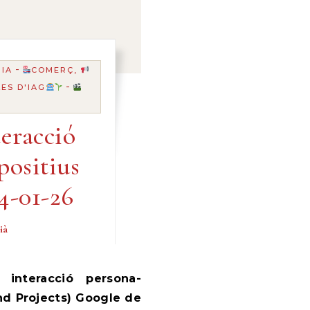
-
IA
COMERÇ,
-
ES D'IAG
eracció
ositius
4-01-26
ià
interacció persona-
nd Projects) Google de