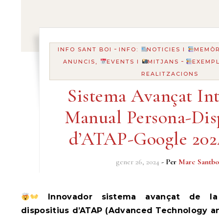
-
INFO SANT BOI
INFO:
NOTICIES I
MEMÒR
-
ANUNCIS,
EVENTS I
MITJANS
EXEMPL
REALITZACIONS
Sistema Avançat Int
Manual Persona-Disp
d’ATAP-Google 202
gener 26, 2024
- Per
Marc Santbo
Innovador sistema avançat de la 
dispositius d’ATAP (Advanced Technology a