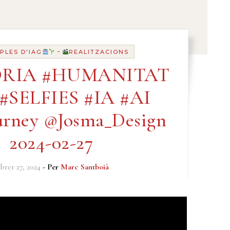
-
PLES D'IAG
REALITZACIONS
ÒRIA #HUMANITAT
#SELFIES #IA #AI
urney @Josma_Design
2024-02-27
brer 27, 2024
- Per
Marc Santboià