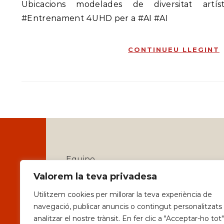
Ubicacions modelades de diversitat artís
#Entrenament 4UHD per a #AI #AI
CONTINUEU LLEGINT
Equipo
Valorem la teva privadesa
Identitat
Utilitzem cookies per millorar la teva experiència de
Serveis
navegació, publicar anuncis o contingut personalitzats 
analitzar el nostre trànsit. En fer clic a "Acceptar-ho tot"