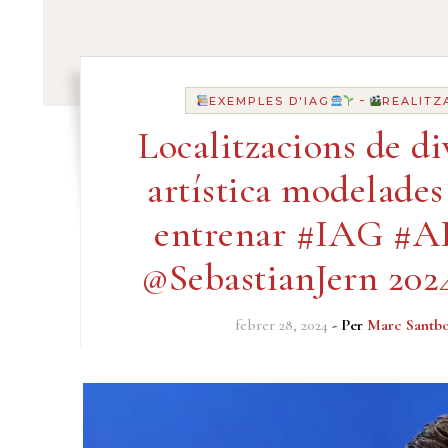
-
EXEMPLES D'IAG
REALITZ
Localitzacions de di
artística modelade
entrenar #IAG #A
@SebastianJern 202
febrer 28, 2024
- Per
Marc Santbo