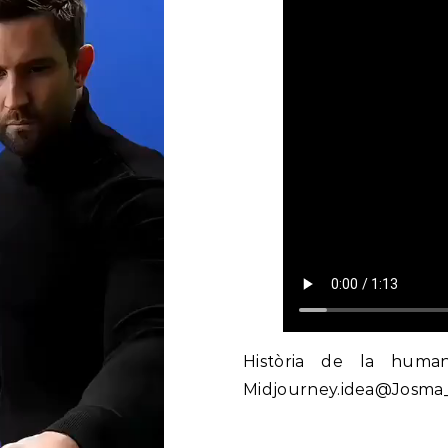
Història de la human
Midjourney.idea@Josma