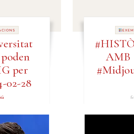
ACIONS
EXEM
versitat
#HIST
s poden
AMB 
IG per
#Midjo
4-02-28
ià
fe