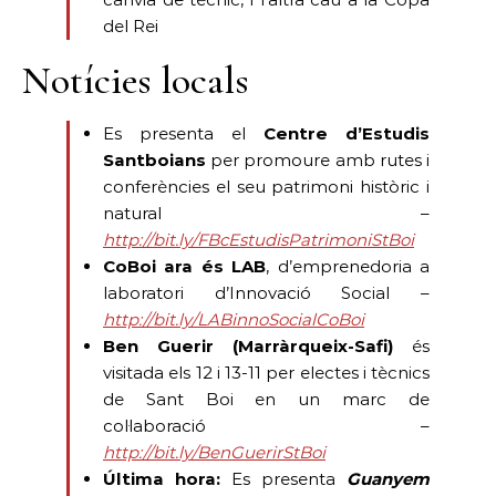
del Rei
Notícies locals
Es presenta el
Centre d’Estudis
Santboians
per promoure amb rutes i
conferències el seu patrimoni històric i
natural –
http://bit.ly/FBcEstudisPatrimoniStBoi
CoBoi ara és LAB
, d’emprenedoria a
laboratori d’Innovació Social –
http://bit.ly/LABinnoSocialCoBoi
Ben Guerir (Marràrqueix-Safi)
és
visitada els 12 i 13-11 per electes i tècnics
de Sant Boi en un marc de
col·laboració –
http://bit.ly/BenGuerirStBoi
Última hora:
Es presenta
Guanyem