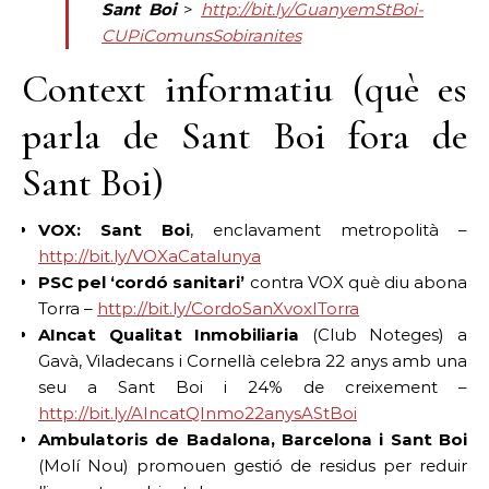
Sant Boi
>
http://bit.ly/GuanyemStBoi-
CUPiComunsSobiranites
Context informatiu (què es
parla de Sant Boi fora de
Sant Boi)
VOX: Sant Boi
, enclavament metropolità –
http://bit.ly/VOXaCatalunya
PSC pel ‘cordó sanitari’
contra VOX què diu abona
Torra –
http://bit.ly/CordoSanXvoxITorra
AIncat Qualitat Inmobiliaria
(Club Noteges) a
Gavà, Viladecans i Cornellà celebra 22 anys amb una
seu a Sant Boi i 24% de creixement –
http://bit.ly/AIncatQInmo22anysAStBoi
Ambulatoris de Badalona, Barcelona i Sant Boi
(Molí Nou) promouen gestió de residus per reduir