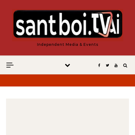
Vés al contingut
Independent Media & Events