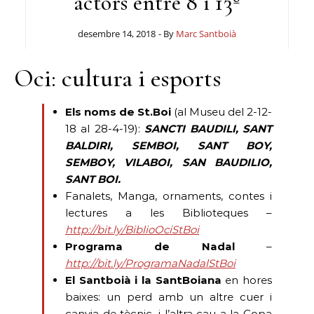
actors entre 8 i 13º
desembre 14, 2018
- By
Marc Santboià
Oci: cultura i esports
Els noms de St.Boi
(al Museu del 2-12-
18 al 28-4-19):
SANCTI BAUDILI, SANT
BALDIRI, SEMBOI, SANT BOY,
SEMBOY, VILABOI, SAN BAUDILIO,
SANT BOI.
Fanalets, Manga, ornaments, contes i
lectures a les Biblioteques –
http://bit.ly/BiblioOciStBoi
Programa de Nadal
–
http://bit.ly/ProgramaNadalStBoi
El Santboià i la SantBoiana
en hores
baixes: un perd amb un altre cuer i
canvia de tècnic, i l’altra cau a la Copa