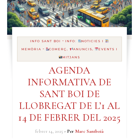
-
INFO SANT BOI
INFO:
NOTICIES I
-
MEMÒRIA
COMERÇ,
ANUNCIS,
EVENTS I
MITJANS
AGENDA
INFORMATIVA DE
SANT BOI DE
LLOBREGAT DE L’1 AL
14 DE FEBRER DEL 2025
febrer 14, 2025
- Per
Marc Santboià