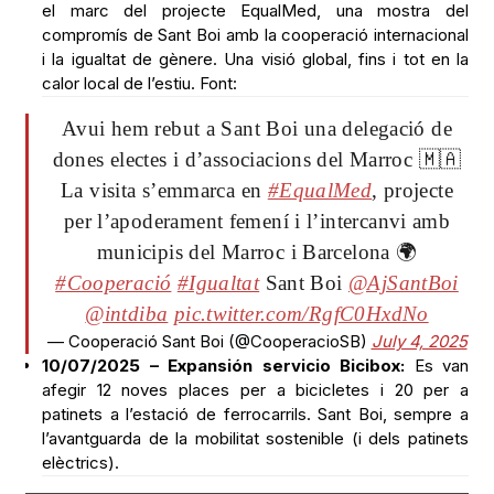
el marc del projecte EqualMed, una mostra del
compromís de Sant Boi amb la cooperació internacional
i la igualtat de gènere. Una visió global, fins i tot en la
calor local de l’estiu. Font:
Avui hem rebut a Sant Boi una delegació de
dones electes i d’associacions del Marroc 🇲🇦
La visita s’emmarca en
#EqualMed
, projecte
per l’apoderament femení i l’intercanvi amb
municipis del Marroc i Barcelona 🌍
#Cooperació
#Igualtat
Sant Boi
@AjSantBoi
@intdiba
pic.twitter.com/RgfC0HxdNo
— Cooperació Sant Boi (@CooperacioSB)
July 4, 2025
10/07/2025 – Expansión servicio Bicibox:
Es van
afegir 12 noves places per a bicicletes i 20 per a
patinets a l’estació de ferrocarrils. Sant Boi, sempre a
l’avantguarda de la mobilitat sostenible (i dels patinets
elèctrics).