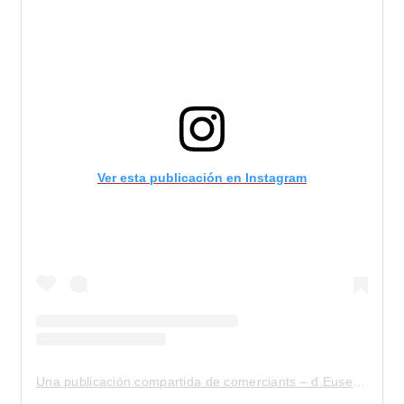
Ver esta publicación en Instagram
Una publicación compartida de comerciants – d.Eusebi Güell (@comerciants_d.eusebiguell)