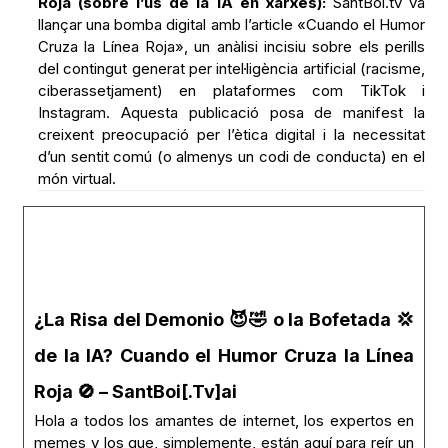
Roja (sobre l’ús de la IA en xarxes):
SantBoi.tv va
llançar una bomba digital amb l’article «Cuando el Humor
Cruza la Línea Roja», un anàlisi incisiu sobre els perills
del contingut generat per intel·ligència artificial (racisme,
ciberassetjament) en plataformes com TikTok i
Instagram. Aquesta publicació posa de manifest la
creixent preocupació per l’ètica digital i la necessitat
d’un sentit comú (o almenys un codi de conducta) en el
món virtual.
¿La Risa del Demonio 😈🤣 o la Bofetada 💢
de la IA? Cuando el Humor Cruza la Línea
Roja 🚫 – SantBoi[.Tv]ai
Hola a todos los amantes de internet, los expertos en
memes y los que, simplemente, están aquí para reír un