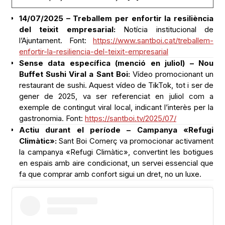
14/07/2025 – Treballem per enfortir la resiliència
del teixit empresarial:
Notícia institucional de
l’Ajuntament. Font:
https://www.santboi.cat/treballem-
enfortir-la-resiliencia-del-teixit-empresarial
Sense data específica (menció en juliol) – Nou
Buffet Sushi Viral a Sant Boi:
Vídeo promocionant un
restaurant de sushi. Aquest vídeo de TikTok, tot i ser de
gener de 2025, va ser referenciat en juliol com a
exemple de contingut viral local, indicant l’interès per la
gastronomia. Font:
https://santboi.tv/2025/07/
Actiu durant el període – Campanya «Refugi
Climàtic»:
Sant Boi Comerç va promocionar activament
la campanya «Refugi Climàtic», convertint les botigues
en espais amb aire condicionat, un servei essencial que
fa que comprar amb confort sigui un dret, no un luxe.