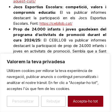
aquest-curs/
Jocs Esportius Escolars: competició, valors i
compromís educatiu:
El va publicar informes
destacant la participació en els Jocs Esportius
Escolars. Font:
https://cebllob.cat/
Prop de 24.000 infants i joves gaudeixen del
programa d’activitats de promoció durant el
curs 2024/25:
El CEBLLOB va publicar informes
destacant la participació de prop de 24.000 infants i
joves en activitats de promoció. Sembla que a Sant
Boi no hi ha temps per a l’avorriment. Font:
Valorem la teva privadesa
https://cebllob.cat/jocs-esportius-escolars-
competicio-valors-compromis-educatiu/
Utilitzem cookies per millorar la teva experiència de
El CEBLLOB, present a La Vanguardia dins la
navegació, publicar anuncis o contingut personalitzats i
campanya “Estiu al Baix 2025”:
Notícia de premsa.
analitzar el nostre trànsit. En fer clic a "Acceptar-ho tot",
Font:
https://cebllob.cat/
acceptes l'ús que fem de les cookies.
Memòria d’activitats curs 24-25 CEBLLOB:
Informe d’activitat anual. Font:
https://cebllob.cat/
El Consell Esportiu, escola formativa:
Notícia
Personalitzar
Rebutjar
Accepta-ho tot
sobre formació. Font:
https://cebllob.cat/