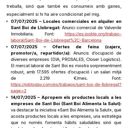
treballa, sinó que també es consumeix amb ganes,
especialment si hi ha aire condicionat pel mig.
07/07/2025 – Locales comerciales en alquiler en
Sant Boi de Llobregat:
Anunci comercial de Valverde
Inmobiliaria. Font:
https://es.jooble.org/trabajo-
laboral/Sant-Boi-de-Llobregat%2C-Barcelona
07/07/2025 – Ofertes de feina (cajerx,
promotor/a, repartidor/a):
Anuncis d’ocupació de
diverses empreses (DIA, PROSALES, Closer Logistics).
El mercat laboral de Sant Boi es mostra sorprenentment
robust, amb 17.595 ofertes d’ocupació i un salari mitjà
de 2.219 €/mes. Font:
https://jobtoday.com/es/trabajos/sant-boi-de-llobregat?
page=2
14/07/2025 – Apropem els productes locals a les
empreses de Sant Boi (Sant Boi Alimenta la Salut):
va destacar la iniciativa «Sant Boi Alimenta la Salut», que
acosta productes locals a les empreses, una estratègia
que no només fomenta hàbits saludables sinó que