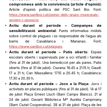
compromesa amb la convivència (article d’opinió):
Article d’opinió política del PSC Sant Boi. Font:
https://www.santboi.cat/opinio-dels-grups-municipals-
govern-i-oposicio
Actiu durant el període – Campanyes de
sensibilització ambiental:
Punts informatius mòbils
sobre control de plagues i ús responsable de l’aigua als
barris de Casablanca i Marianao. Font:
https://www.santboi.cat/plagues
Actiu durant el període – Patis oberts:
Espais
escolars oberts i supervisats per a oci infantil i familiar
(fins al 31 de juliol). Una benedicció per als pares. Patis
oberts (fins al 31 de juliol). Ciurana: 16.45 a 21.15 h; Gaudí:
17 a 21 h; Can Massallera: 17.15 a 20.45 h; Casablanca:
17.30 a 20.30 h.
Actiu durant el període – Jocs a la Plaça:
Jocs i
activitats en places públiques (fins al 31 de juliol). 14 al 17
de juliol: Plaça Ernest Lluch (Barri Camps Blancs). 21 al
24 de juliol: Davant Biblioteca Mª Aurèlia Campmany
(Barri Ciutat Cooperativa). 28 al 31 de juliol: Plaça de les