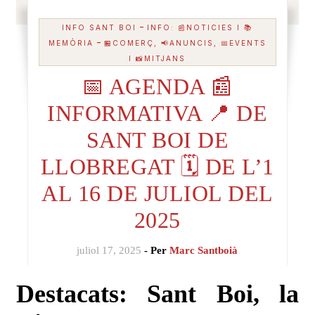
-
INFO SANT BOI
INFO: 📰NOTICIES I 📚
-
MEMÒRIA
🏪COMERÇ, 📢ANUNCIS, 📅EVENTS
I 📸MITJANS
📅 AGENDA 📰
INFORMATIVA 📍 DE
SANT BOI DE
LLOBREGAT 🗓️ DE L’1
AL 16 DE JULIOL DEL
2025
juliol 17, 2025
- Per
Marc Santboià
Destacats: Sant Boi, la