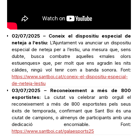
02/07/2025 – Coneix el dispositiu especial de
neteja a l’estiu:
L’Ajuntament va anunciar un dispositiu
especial de neteja per a l’estiu, una mesura que, sens
dubte, busca combatre aquelles «males olors
estiuenques» que, per molt que ens agradin les nits
càlides, ningú vol tenir com a banda sonora. Font:
https://www.santboi.cat/coneix-el-dispositiu-especial-
de-neteja-lestiu
03/07/2025 – Reconeixement a més de 800
esportistes:
La ciutat va celebrar amb orgull el
reconeixement a més de 800 esportistes pels seus
èxits de temporada, confirmant que Sant Boi és una
ciutat de campions, o almenys de participants amb una
dedicació encomiable. Font:
https://www.santboi.cat/galaesports25