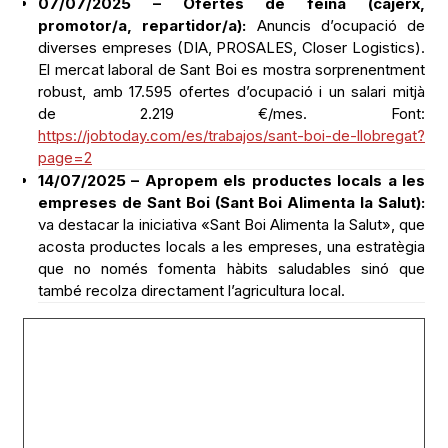
07/07/2025 – Ofertes de feina (cajerx,
promotor/a, repartidor/a):
Anuncis d’ocupació de
diverses empreses (DIA, PROSALES, Closer Logistics).
El mercat laboral de Sant Boi es mostra sorprenentment
robust, amb 17.595 ofertes d’ocupació i un salari mitjà
de 2.219 €/mes. Font:
https://jobtoday.com/es/trabajos/sant-boi-de-llobregat?
page=2
14/07/2025 – Apropem els productes locals a les
empreses de Sant Boi (Sant Boi Alimenta la Salut):
va destacar la iniciativa «Sant Boi Alimenta la Salut», que
acosta productes locals a les empreses, una estratègia
que no només fomenta hàbits saludables sinó que
també recolza directament l’agricultura local.