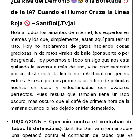
¿La Risa del Demonio
o la Bofetada
de la IA? Cuando el Humor Cruza la Línea
Roja
– SantBoi[.Tv]ai
Hola a todos los amantes de internet, los expertos en
memes y los que, simplemente, están aquí para reír un
rato. Hoy no hablaremos de gatos haciendo cosas
graciosas, ni de retos virales de baile (por suerte o por
desgracia). Hoy ponemos el foco en algo que nos está
quitando la sonrisa a más de uno, y no precisamente
por un chiste malo: la Inteligencia Artificial que genera
videos. Sí, esa que nos prometía un futuro de películas
hechas en casa y videollamadas con avatares
perfectos. Pues resulta que también tiene un lado
oscuro, más oscuro que el café de primera hora de la
mañana cuando lo has dejado enfriar demasiado.
08/07/2025 – Operació contra el contraban de
tabac (8 detencions):
Sant Boi Diari va informar sobre
una operació contra el contraban de tabac que va