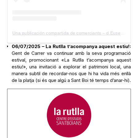
Una publicación compartida de comerciants – d.Eusebi Güell (@comerciants_d.eusebiguell)
06/07/2025 – La Rutlla t’acompanya aquest estiu!:
Gent de Carrer va continuar amb la seva programació
estival, promocionant «La Rutlla t’acompanya aquest
estiu!», una invitació a explorar el patrimoni local, una
manera subtil de recordar-nos que hi ha vida més enllà
de la platja (si és que algú a Sant Boi té temps d’anar-hi).