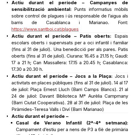
Actiu durant el període – Campanyes de
sensibilització ambiental:
Punts informatius mòbils
sobre control de plagues i ús responsable de l’aigua als
barris de Casablanca i Marianao. Font:
https://www.santboi.cat/plagues
Actiu durant el període – Patis oberts:
Espais
escolars oberts i supervisats per a oci infantil i familiar
(fins al 31 de juliol). Una benedicció per als pares. Patis
oberts (fins al 31 de juliol). Ciurana: 16.45 a 21.15 h; Gaudí:
17 a 21 h; Can Massallera: 17.15 a 20.45 h; Casablanca:
17.30 a 20.30 h.
Actiu durant el període – Jocs a la Plaça:
Jocs i
activitats en places públiques (fins al 31 de juliol). 14 al 17
de juliol: Plaça Ernest Lluch (Barri Camps Blancs). 21 al
24 de juliol: Davant Biblioteca Mª Aurèlia Campmany
(Barri Ciutat Cooperativa). 28 al 31 de juliol: Plaça de les
Piràmides-Teresa Valls i Diví (Barri Marianao)
Actiu durant el període –
Casal de Verano Infantil (2ª-4ª setmana):
Campament d’estiu per a nens de P3 a 6è de primària