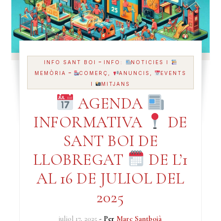
-
INFO SANT BOI
INFO:
NOTICIES I
-
MEMÒRIA
COMERÇ,
ANUNCIS,
EVENTS
I
MITJANS
AGENDA
INFORMATIVA
DE
SANT BOI DE
LLOBREGAT
DE L’1
AL 16 DE JULIOL DEL
2025
juliol 17, 2025
- Per
Marc Santboià