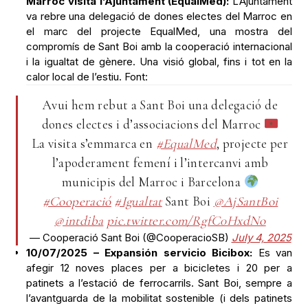
Marroc visita l’Ajuntament (EqualMed):
L’Ajuntament
va rebre una delegació de dones electes del Marroc en
el marc del projecte EqualMed, una mostra del
compromís de Sant Boi amb la cooperació internacional
i la igualtat de gènere. Una visió global, fins i tot en la
calor local de l’estiu. Font:
Avui hem rebut a Sant Boi una delegació de
dones electes i d’associacions del Marroc
La visita s’emmarca en
#EqualMed
, projecte per
l’apoderament femení i l’intercanvi amb
municipis del Marroc i Barcelona
#Cooperació
#Igualtat
Sant Boi
@AjSantBoi
@intdiba
pic.twitter.com/RgfC0HxdNo
— Cooperació Sant Boi (@CooperacioSB)
July 4, 2025
10/07/2025 – Expansión servicio Bicibox:
Es van
afegir 12 noves places per a bicicletes i 20 per a
patinets a l’estació de ferrocarrils. Sant Boi, sempre a
l’avantguarda de la mobilitat sostenible (i dels patinets