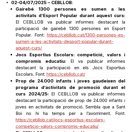
02-04/07/2025 – CEBLLOB
:
Gairebé 1300 persones es sumen a les
activitats d’Esport Popular durant aquest curs:
El CEBLLOB va publicar informes destacant la
participació de gairebé 1300 persones en Esport
Popular. Font:
https://cebllob.cat/1300-persones-es-
sumen-a-les-activitats-desport-popular-durant-
aquest-curs/
Jocs Esportius Escolars: competició, valors i
compromís educatiu:
El va publicar informes
destacant la participació en els Jocs Esportius
Escolars. Font:
https://cebllob.cat/
Prop de 24.000 infants i joves gaudeixen del
programa d’activitats de promoció durant el
curs 2024/25:
El CEBLLOB va publicar informes
destacant la participació de prop de 24.000 infants i
joves en activitats de promoció. Sembla que a Sant
Boi no hi ha temps per a l’avorriment. Font:
https://cebllob.cat/jocs-esportius-escolars-
competicio-valors-compromis-educatiu/