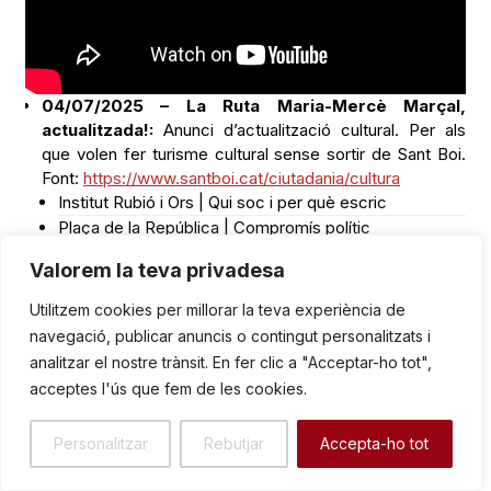
04/07/2025 – La Ruta Maria-Mercè Marçal,
actualitzada!:
Anunci d’actualització cultural. Per als
que volen fer turisme cultural sense sortir de Sant Boi.
Font:
https://www.santboi.cat/ciutadania/cultura
Institut Rubió i Ors | Qui soc i per què escric
Plaça de la República | Compromís polític
Carrer Victòria, casa seva | Llibres del Mall i Amor
Valorem la teva privadesa
Plaça de Montserrat Roig| Feminisme i sororitat
Passeig de les mimoses| Infància i natura
Utilitzem cookies per millorar la teva experiència de
Escola bressol La Mercè | Embaràs i maternitat
navegació, publicar anuncis o contingut personalitzats i
Plaça de la Mercè Rodoreda | Mercè Rodoreda i el
analitzar el nostre trànsit. En fer clic a "Acceptar-ho tot",
cançoner popular
acceptes l'ús que fem de les cookies.
Jardins de Maria-Mercè Marçal | Una vida, una mort
El novè punt: itinerant entre els vuit punts de la ruta:
Personalitzar
Rebutjar
Accepta-ho tot
Una cambra pròpia | Constel·lació Maria-Mercè