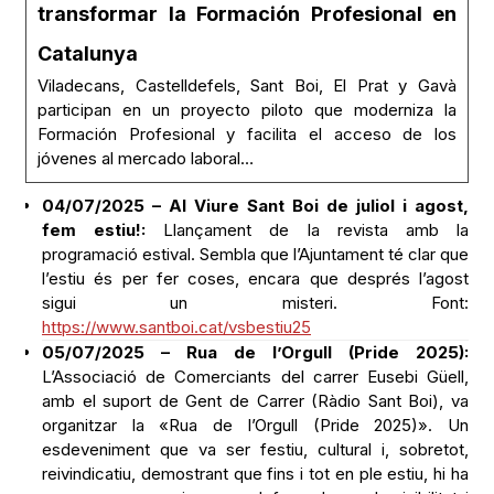
transformar la Formación Profesional en
Catalunya
Viladecans, Castelldefels, Sant Boi, El Prat y Gavà
participan en un proyecto piloto que moderniza la
Formación Profesional y facilita el acceso de los
jóvenes al mercado laboral…
04/07/2025 – Al Viure Sant Boi de juliol i agost,
fem estiu!:
Llançament de la revista amb la
programació estival. Sembla que l’Ajuntament té clar que
l’estiu és per fer coses, encara que després l’agost
sigui un misteri. Font:
https://www.santboi.cat/vsbestiu25
05/07/2025 – Rua de l’Orgull (Pride 2025):
L’Associació de Comerciants del carrer Eusebi Güell,
amb el suport de Gent de Carrer (Ràdio Sant Boi), va
organitzar la «Rua de l’Orgull (Pride 2025)». Un
esdeveniment que va ser festiu, cultural i, sobretot,
reivindicatiu, demostrant que fins i tot en ple estiu, hi ha