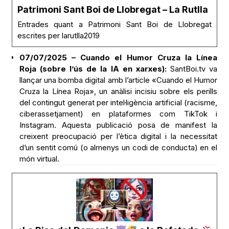
Patrimoni Sant Boi de Llobregat – La Rutlla
Entrades quant a Patrimoni Sant Boi de Llobregat
escrites per larutlla2019
07/07/2025 – Cuando el Humor Cruza la Línea
Roja (sobre l’ús de la IA en xarxes):
SantBoi.tv va
llançar una bomba digital amb l’article «Cuando el Humor
Cruza la Línea Roja», un anàlisi incisiu sobre els perills
del contingut generat per intel·ligència artificial (racisme,
ciberassetjament) en plataformes com TikTok i
Instagram. Aquesta publicació posa de manifest la
creixent preocupació per l’ètica digital i la necessitat
d’un sentit comú (o almenys un codi de conducta) en el
món virtual.