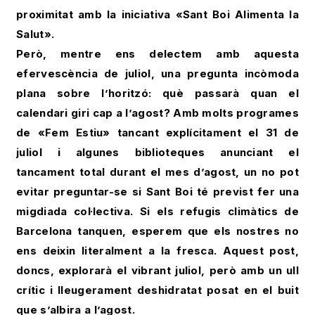
proximitat amb la iniciativa «Sant Boi Alimenta la
Salut».
Però, mentre ens delectem amb aquesta
efervescència de juliol, una pregunta incòmoda
plana sobre l’horitzó: què passarà quan el
calendari giri cap a l’agost? Amb molts programes
de «Fem Estiu» tancant explícitament el 31 de
juliol i algunes biblioteques anunciant el
tancament total durant el mes d’agost, un no pot
evitar preguntar-se si Sant Boi té previst fer una
migdiada col·lectiva. Si els refugis climàtics de
Barcelona tanquen, esperem que els nostres no
ens deixin literalment a la fresca. Aquest post,
doncs, explorarà el vibrant juliol, però amb un ull
crític i lleugerament deshidratat posat en el buit
que s’albira a l’agost.