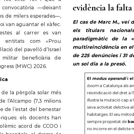
evidència la falt
a convocatòria —deixant
nes de milers esperades—,
El cas de Marc M., veí
Boi van aguantar el xàfec.
els titulars naciona
testes al carrer es van
paradigmàtic de la «
n entitats com «Prou
multireincidència en e
lació del pavelló d’Israel
de 225 denúncies i 31 d
militar beneficiària de
un sol dia a la presó.
ongress (MWC) 2026.
El
modus operandi
i el
lica
boom
a Catalunya als a
ó de la pèrgola solar més
reivindicació del dret a 
il·lustra la mutació cap 
e l’Alcampo (7,3 milions
seva activitat delictiva a
e de l’estat del benestar
habitatges. El seu mètod
òriques: els docents han
sempre propietat de
ba
 polèmic acord de CCOO i
no incorre en el delicte 