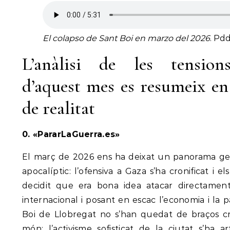
El colapso de Sant Boi en marzo del 2026
. Pdd
L’anàlisi de les tensions
d’aquest mes es resumeix en
de realitat
0. «PararLaGuerra.es»
El març de 2026 ens ha deixat un panorama geo
apocalíptic: l’ofensiva a Gaza s’ha cronificat i el
decidit que era bona idea atacar directament 
internacional i posant en escac l’economia i la
Boi de Llobregat no s’han quedat de braços cr
món; l’activisme sofisticat de la ciutat s’ha a