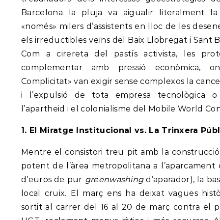
Barcelona la pluja va aigualir literalment l
«només» milers d’assistents en lloc de les dese
els irreductibles veïns del Baix Llobregat i Sant 
Com a cirereta del pastís activista, les pro
complementar amb pressió econòmica, o
Complicitat» van exigir sense complexos la cancel·
i l’expulsió de tota empresa tecnològica o 
l’apartheid i el colonialisme del Mobile World C
1. El Miratge Institucional vs. La Trinxera Púb
Mentre el consistori treu pit amb la construcci
potent de l’àrea metropolitana a l’aparcament d
d’euros de pur
greenwashing
d’aparador), la bas
local cruix. El març ens ha deixat vagues hist
sortit al carrer del 16 al 20 de març contra el