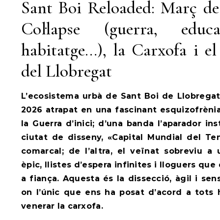
Sant Boi Reloaded: Març de 
Col·lapse (guerra, educa
habitatge…), la Carxofa i el
del Llobregat
L’ecosistema urbà de Sant Boi de Llobrega
2026 atrapat en una fascinant esquizofrèni
la Guerra d’inici; d’una banda l’aparador in
ciutat de disseny, «Capital Mundial del Tem
comarcal; de l’altra, el veïnat sobreviu a u
èpic, llistes d’espera infinites i lloguers 
a fiança. Aquesta és la dissecció, àgil i se
on l’únic que ens ha posat d’acord a tots
venerar la carxofa.