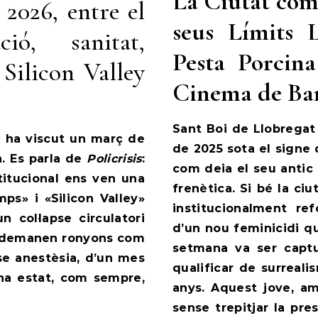
La Ciutat com 
2026, entre el
seus Límits 
ció, sanitat,
Pesta Porcina
 Silicon Valley
Cinema de Ba
Sant Boi de Llobrega
t ha viscut un març de
de 2025 sota el signe 
a. Es parla de
Policrisis
:
com deia el seu antic 
stitucional ens ven una
frenètica. Si bé la c
ps» i «Silicon Valley»
institucionalment ref
n col·lapse circulatori
d’un nou feminicidi q
que demanen ronyons com
setmana va ser capt
nse anestèsia, d’un mes
qualificar de surreali
 ha estat, com sempre,
anys. Aquest jove, a
sense trepitjar la pr