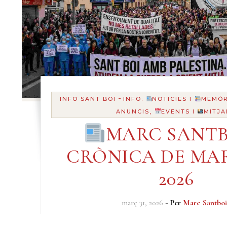
-
INFO SANT BOI
INFO:
NOTICIES I
MEMÒR
ANUNCIS,
EVENTS I
MITJA
MARC SANTB
CRÒNICA DE MA
2026
març 31, 2026
- Per
Marc Santboi