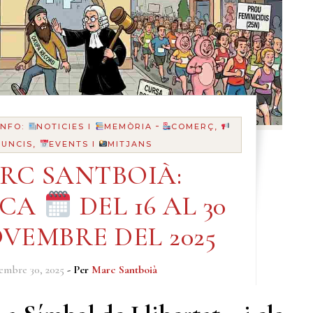
-
INFO:
NOTICIES I
MEMÒRIA
COMERÇ,
UNCIS,
EVENTS I
MITJANS
RC SANTBOIÀ:
ICA
DEL 16 AL 30
VEMBRE DEL 2025
embre 30, 2025
- Per
Marc Santboià