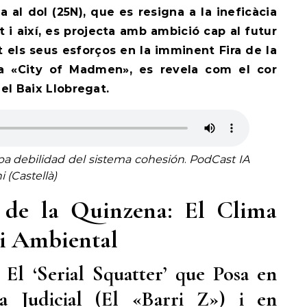
al dol (25N), que es resigna a la ineficàcia
t i així, es projecta amb ambició cap al futur
 els seus esforços en la imminent Fira de la
 la «City of Madmen», es revela com el cor
del Baix Llobregat.
a debilidad del sistema cohesión
.
PodCast IA
 (Castellà)
s de la Quinzena: El Clima
c i Ambiental
El ‘Serial Squatter’ que Posa en
a Judicial (El «Barri Z») i en