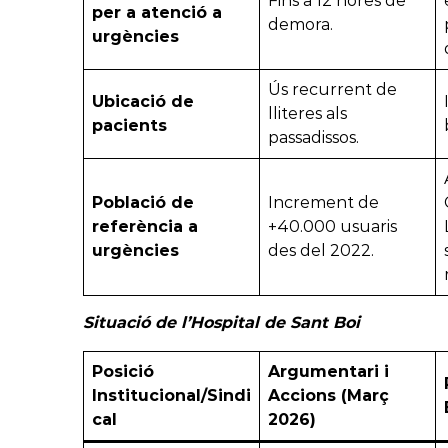
Fins a 12 hores de
per a atenció a
demora.
urgències
Ús recurrent de
Ubicació de
lliteres als
pacients
passadissos.
Població de
Increment de
referència a
+40.000 usuaris
urgències
des del 2022.
Situació de l’Hospital de Sant Boi
Posició
Argumentari i
Institucional/Sindi
Accions (Març
cal
2026)