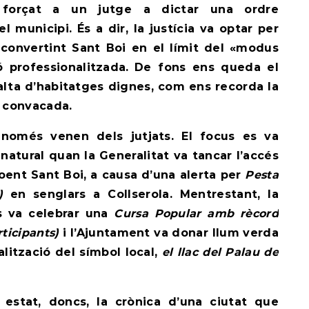
 forçat a un jutge a dictar una ordre
l municipi. És a dir, la justícia va optar per
, convertint Sant Boi en el límit del «modus
ó professionalitzada.
De fons ens queda el
alta d’habitatges dignes, com ens recorda la
l convacada.
 només venen dels jutjats. El focus es va
natural quan la Generalitat va tancar l’accés
oent Sant Boi, a causa d’una alerta per
Pesta
A)
en senglars a Collserola. Mentrestant, la
es va celebrar una
Cursa Popular amb rècord
rticipants)
i l’Ajuntament va donar llum verda
alització del símbol local,
el llac del Palau de
estat, doncs, la crònica d’una ciutat que