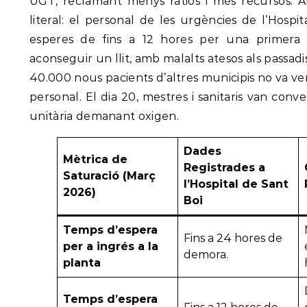
UGT, reclamant menys ràtios i més recursos. Al
literal: el personal de les urgències de l’Hosp
esperes de fins a 12 hores per una primera 
aconseguir un llit, amb malalts atesos als passad
40.000 nous pacients d’altres municipis no va 
personal. El dia 20, mestres i sanitaris van conv
unitària demanant oxigen.
Dades
Mètrica de
Registrades a
Saturació (Març
l’Hospital de Sant
2026)
Boi
Temps d’espera
Fins a 24 hores de
per a ingrés a la
demora.
planta
Temps d’espera