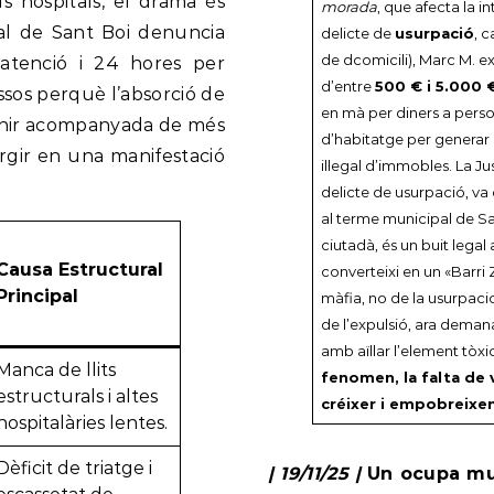
s hospitals, el drama és
morada
, que afecta la i
ital de Sant Boi denuncia
delicte de
usurpació
, 
de dcomicili), Marc M. e
atenció i 24 hores per
d’entre
500 € i 5.000 
issos perquè l’absorció de
en mà per diners a persone
venir acompanyada de més
d’habitatge per generar 
ergir en una manifestació
il·legal d’immobles. La Ju
delicte de usurpació, va 
al terme municipal de S
ciutadà, és un buit lega
Causa Estructural
converteixi en un «Barri 
Principal
màfia, no de la usurpacio
de l’expulsió, ara demana
amb aïllar l’element tòxi
Manca de llits
fenomen, la falta de 
estructurals i altes
créixer i empobreixen
hospitalàries lentes.
Dèficit de triatge i
| 19/11/25 |
Un ocupa mul