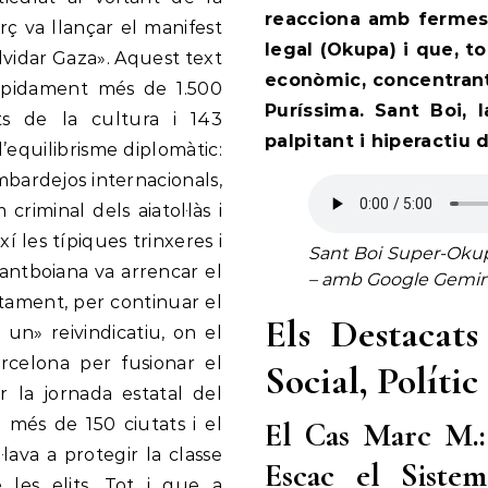
reacciona amb fermesa 
ç va llançar el manifest
legal (Okupa) i que, to
lvidar Gaza». Aquest text
econòmic, concentrant
ràpidament més de 1.500
Puríssima. Sant Boi,
ts de la cultura i 143
palpitant i hiperactiu 
d’equilibrisme diplomàtic:
ombardejos internacionals,
iminal dels aiatol·làs i
í les típiques trinxeres i
Sant Boi Super-Okup
santboiana va arrencar el
– amb Google Gemini
ntament, per continuar el
Els Destacat
n» reivindicatiu, on el
arcelona per fusionar el
Social, Políti
r la jornada estatal del
 més de 150 ciutats i el
El Cas Marc M.: 
lava a protegir la classe
Escac el Sistem
e les elits. Tot i que a