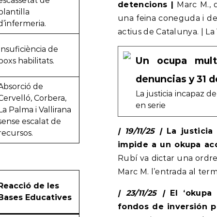
escassetat de
detencions |
Marc M., 
plantilla
una feina coneguda i de
d’infermeria.
actius de Catalunya. | La
Insuficiència de
Un ocupa multi
boxs habilitats.
denuncias y 31 
Absorció de
La justicia incapaz d
Cervelló, Corbera,
en serie
La Palma i Vallirana
sense escalat de
| 19/11/25 |
La justicia
recursos.
impide a un okupa acc
Rubí va dictar una ordr
Marc M. l’entrada al term
Reacció de les
| 23/11/25 |
El ‘okupa 
Bases Educatives
fondos de inversión p