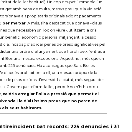
ntimitat de la llar habitual). Un cop ocupat l’immoble (un
castigat amb pena de multa, menys greu que la violació
xtorsionava als propietaris originals exigint pagaments
€ per marxar
. A més, s’ha destacat que donava «claus
s que necessiten un lloc on viure», utilitzant la crisi
un benefici econòmic personal mitjançant la cessió
stícia, incapaç d’aplicar penes de presó significatives pel
dictar una ordre d’allunyament que li prohibeix l’entrada
ant Boi, una mesura excepcional.Aquest noi, més que un
l amb 225 denúncies. Ha aconseguit que Sant Boi es
Z» d’accés prohibit per a ell, una mesura pròpia de la
ns de pisos de fons d’inversió. La ciutat, més segura des
 al Govern que reformi la llei, perquè no n’hi ha prou
c,
caldria arreglar l’olla a pressió que permet el
vivenda i la d’altíssims preus que no paren de
 els seus habitants.
tireincident bat rècords: 225 denúncies i 31