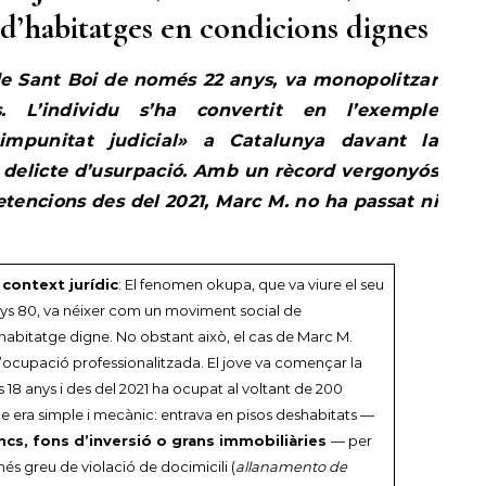
a d’habitatges en condicions dignes
 de Sant Boi de només 22 anys, va monopolitzar
ls. L’individu s’ha convertit en l’exemple
impunitat judicial» a Catalunya davant la
l delicte d’usurpació. Amb un rècord vergonyós
etencions des del 2021, Marc M. no ha passat ni
 context jurídic
: El fenomen okupa, que va viure el seu
nys 80, va néixer com un moviment social de
l’habitatge digne. No obstant això, el cas de Marc M.
a l’ocupació professionalitzada. El jove va començar la
ls 18 anys i des del 2021 ha ocupat al voltant de 200
e era simple i mecànic: entrava en pisos deshabitats —
ncs, fons d’inversió o grans immobiliàries
— per
més greu de violació de docimicili (
allanamento de