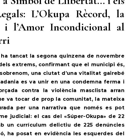
a Símbol de Llibertat… i els
Legals: L’Okupa Rècord, la
 i l’Amor Incondicional al
rri
t ha tancat la segona quinzena de novembre
dels extrems, confirmant que el municipi és,
sobrenom, una ciutat d’una vitalitat gairebé
iutadania es va unir en una condemna ferma i
orçada contra la violència masclista arran
ue va tocar de prop la comunitat, la mateixa
urada per una narrativa que només es pot
sme judicial: el cas del «Súper-Okupa» de 22
mb un currículum delictiu de 225 denúncies
esó, ha posat en evidència les esquerdes del