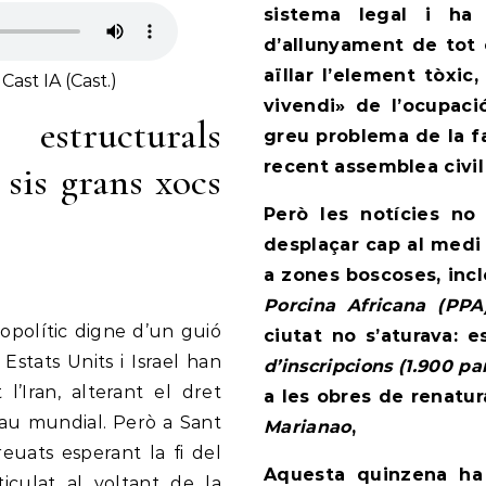
sistema legal i ha
d’allunyament de tot e
aïllar l’element tòxic
Cast IA (Cast.)
vivendi» de l’ocupaci
 estructurals
greu problema de la f
recent assemblea civi
 sis grans xocs
Però les notícies no
desplaçar cap al medi 
a zones boscoses, incl
Porcina Africana (PP
polític digne d’un guió
ciutat no s’aturava: 
s Estats Units i Israel han
d’inscripcions (1.900 pa
l’Iran, alterant el dret
a les obres de renatur
 pau mundial. Però a Sant
Marianao
,
euats esperant la fi del
Aquesta quinzena ha 
rticulat al voltant de la