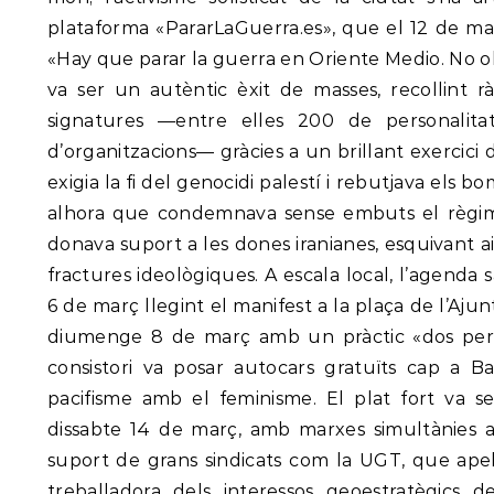
plataforma «PararLaGuerra.es», que el 12 de mar
«Hay que parar la guerra en Oriente Medio. No o
va ser un autèntic èxit de masses, recollint 
signatures —entre elles 200 de personalita
d’organitzacions— gràcies a un brillant exercici 
exigia la fi del genocidi palestí i rebutjava els b
alhora que condemnava sense embuts el règim cr
donava suport a les dones iranianes, esquivant aix
fractures ideològiques. A escala local, l’agenda 
6 de març llegint el manifest a la plaça de l’Aju
diumenge 8 de març amb un pràctic «dos per u
consistori va posar autocars gratuïts cap a B
pacifisme amb el feminisme. El plat fort va se
dissabte 14 de març, amb marxes simultànies a
suport de grans sindicats com la UGT, que apel·
treballadora dels interessos geoestratègics d