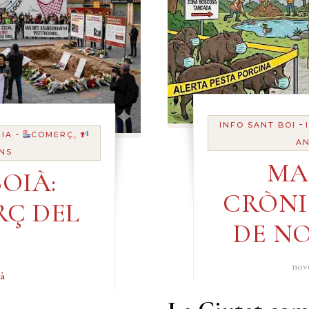
-
INFO SANT BOI
-
IA
COMERÇ,
AN
NS
MA
OIÀ:
CRÒN
RÇ DEL
DE NO
nov
à