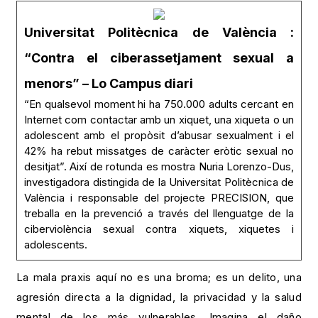
Universitat Politècnica de València :
“Contra el ciberassetjament sexual a
menors” – Lo Campus diari
“En qualsevol moment hi ha 750.000 adults cercant en
Internet com contactar amb un xiquet, una xiqueta o un
adolescent amb el propòsit d’abusar sexualment i el
42% ha rebut missatges de caràcter eròtic sexual no
desitjat”. Així de rotunda es mostra Nuria Lorenzo-Dus,
investigadora distingida de la Universitat Politècnica de
València i responsable del projecte PRECISION, que
treballa en la prevenció a través del llenguatge de la
ciberviolència sexual contra xiquets, xiquetes i
adolescents.
La mala praxis aquí no es una broma; es un delito, una
agresión directa a la dignidad, la privacidad y la salud
mental de los más vulnerables. Imagina el daño