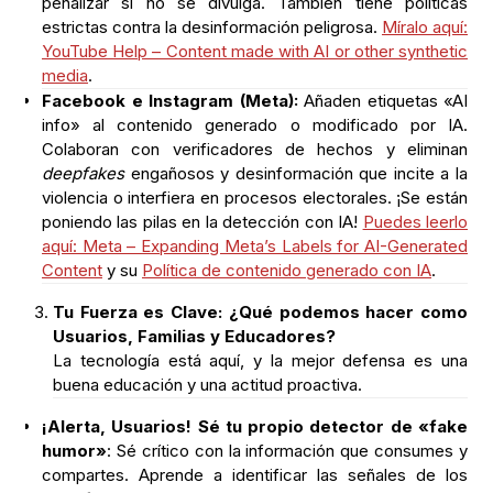
penalizar si no se divulga. También tiene políticas
estrictas contra la desinformación peligrosa.
Míralo aquí:
YouTube Help – Content made with AI or other synthetic
media
.
Facebook e Instagram (Meta):
Añaden etiquetas «AI
info» al contenido generado o modificado por IA.
Colaboran con verificadores de hechos y eliminan
deepfakes
engañosos y desinformación que incite a la
violencia o interfiera en procesos electorales. ¡Se están
poniendo las pilas en la detección con IA!
Puedes leerlo
aquí: Meta – Expanding Meta’s Labels for AI-Generated
Content
y su
Política de contenido generado con IA
.
Tu Fuerza es Clave: ¿Qué podemos hacer como
Usuarios, Familias y Educadores?
La tecnología está aquí, y la mejor defensa es una
buena educación y una actitud proactiva.
¡Alerta, Usuarios! Sé tu propio detector de «fake
humor»
: Sé crítico con la información que consumes y
compartes. Aprende a identificar las señales de los