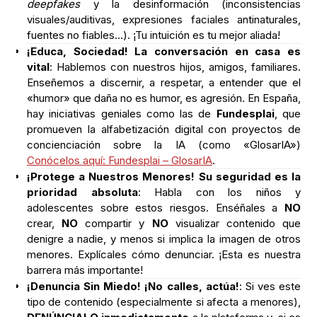
deepfakes
y la desinformación (inconsistencias
visuales/auditivas, expresiones faciales antinaturales,
fuentes no fiables…). ¡Tu intuición es tu mejor aliada!
¡Educa, Sociedad! La conversación en casa es
vital
: Hablemos con nuestros hijos, amigos, familiares.
Enseñemos a discernir, a respetar, a entender que el
«humor» que daña no es humor, es agresión. En España,
hay iniciativas geniales como las de
Fundesplai
, que
promueven la alfabetización digital con proyectos de
concienciación sobre la IA (como «GlosarIA»)
Conócelos aquí: Fundesplai – GlosarIA
.
¡Protege a Nuestros Menores! Su seguridad es la
prioridad absoluta
: Habla con los niños y
adolescentes sobre estos riesgos. Enséñales a
NO
crear,
NO
compartir y
NO
visualizar contenido que
denigre a nadie, y menos si implica la imagen de otros
menores. Explícales cómo denunciar. ¡Esta es nuestra
barrera más importante!
¡Denuncia Sin Miedo! ¡No calles, actúa!
: Si ves este
tipo de contenido (especialmente si afecta a menores),