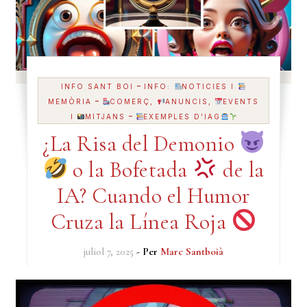
-
INFO SANT BOI
INFO:
NOTICIES I
-
MEMÒRIA
COMERÇ,
ANUNCIS,
EVENTS
-
I
MITJANS
EXEMPLES D'IAG
¿La Risa del Demonio
o la Bofetada
de la
IA? Cuando el Humor
Cruza la Línea Roja
juliol 7, 2025
- Per
Marc Santboià