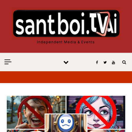
Vés al contingut
Independent Media & Events