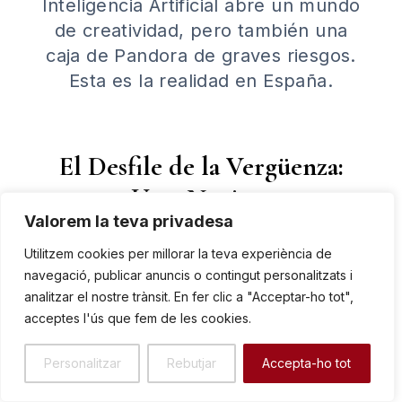
Inteligencia Artificial abre un mundo
de creatividad, pero también una
caja de Pandora de graves riesgos.
Esta es la realidad en España.
El Desfile de la Vergüenza:
Usos Nocivos
Valorem la teva privadesa
Utilitzem cookies per millorar la teva experiència de
navegació, publicar anuncis o contingut personalitzats i
analitzar el nostre trànsit. En fer clic a "Acceptar-ho tot",
Racismo y Odio
acceptes l'ús que fem de les cookies.
Uso de la IA para crear contenido que
Personalitzar
Rebutjar
Accepta-ho tot
perpetúa estereotipos y deshumaniza