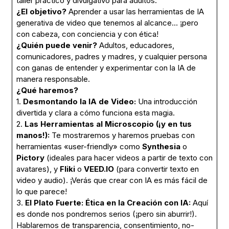
taller práctico y divulgativo para adultos.
¿El objetivo?
Aprender a usar las herramientas de IA
generativa de video que tenemos al alcance… ¡pero
con cabeza, con conciencia y con ética!
¿Quién puede venir?
Adultos, educadores,
comunicadores, padres y madres, y cualquier persona
con ganas de entender y experimentar con la IA de
manera responsable.
¿Qué haremos?
1.
Desmontando la IA de Video:
Una introducción
divertida y clara a cómo funciona esta magia.
2.
Las Herramientas al Microscopio (¡y en tus
manos!):
Te mostraremos y haremos pruebas con
herramientas «user-friendly» como
Synthesia
o
Pictory
(ideales para hacer videos a partir de texto con
avatares), y
Fliki
o
VEED.IO
(para convertir texto en
video y audio). ¡Verás que crear con IA es más fácil de
lo que parece!
3.
El Plato Fuerte: Ética en la Creación con IA:
Aquí
es donde nos pondremos serios (¡pero sin aburrir!).
Hablaremos de transparencia, consentimiento, no-