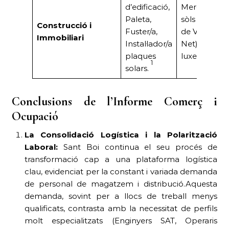
d’edificació,
Mercat actiu
Paleta,
sòls urbans 
Construcció i
Fuster/a,
de VPO (Bald
Immobiliari
Instal·lador/a
Net).Ofertes
plaques
luxe (Marian
1
solars.
Conclusions de l’Informe Comerç i
Ocupació
La Consolidació Logística i la Polarització
Laboral:
Sant Boi continua el seu procés de
transformació cap a una plataforma logística
clau, evidenciat per la constant i variada demanda
de personal de magatzem i distribució.Aquesta
demanda, sovint per a llocs de treball menys
qualificats, contrasta amb la necessitat de perfils
molt especialitzats (Enginyers SAT, Operaris