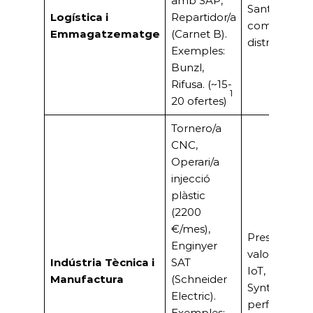
amb SAP,
Sant Boi es 
Logística i
Repartidor/a
com a node
Emmagatzematge
(Carnet B).
distribució 
Exemples:
Bunzl,
Rifusa. (~15-
1
20 ofertes)
Tornero/a
CNC,
Operari/a
injecció
plàstic
(2200
€/mes),
Presència d’i
Enginyer
valor afegit 
Indústria Tècnica i
SAT
IoT, Pharm
Manufactura
(Schneider
Synthon) qu
Electric).
perfils especi
Exemples: