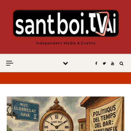
Vés al contingut
Independent Media & Events