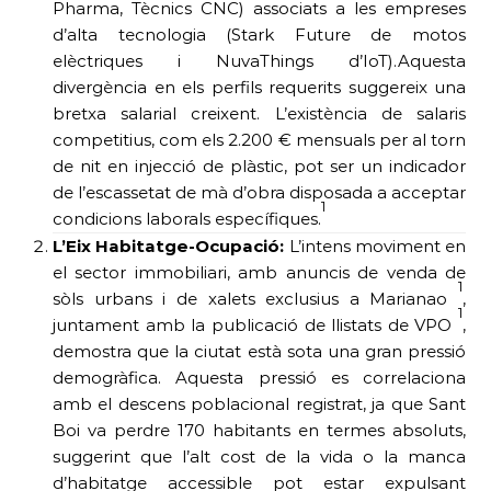
Pharma, Tècnics CNC) associats a les empreses
d’alta tecnologia (Stark Future de motos
elèctriques i NuvaThings d’IoT).Aquesta
divergència en els perfils requerits suggereix una
bretxa salarial creixent. L’existència de salaris
competitius, com els 2.200 € mensuals per al torn
de nit en injecció de plàstic, pot ser un indicador
de l’escassetat de mà d’obra disposada a acceptar
1
condicions laborals específiques.
L’Eix Habitatge-Ocupació:
L’intens moviment en
el sector immobiliari, amb anuncis de venda de
1
sòls urbans i de xalets exclusius a Marianao
,
1
juntament amb la publicació de llistats de VPO
,
demostra que la ciutat està sota una gran pressió
demogràfica. Aquesta pressió es correlaciona
amb el descens poblacional registrat, ja que Sant
Boi va perdre 170 habitants en termes absoluts,
suggerint que l’alt cost de la vida o la manca
d’habitatge accessible pot estar expulsant