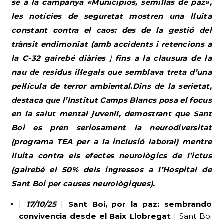
se a la campanya «Municipios, semillas de paz»,
les notícies de seguretat mostren una lluita
constant contra el caos: des de la gestió del
trànsit endimoniat (amb accidents i retencions a
la C-32 gairebé diàries ) fins a la clausura de la
nau de residus il·legals que semblava treta d’una
pel·lícula de terror ambiental.Dins de la serietat,
destaca que l’Institut Camps Blancs posa el focus
en la salut mental juvenil, demostrant que Sant
Boi es pren seriosament la neurodiversitat
(programa TEA per a la inclusió laboral) mentre
lluita contra els efectes neurològics de l’ictus
(gairebé el 50% dels ingressos a l’Hospital de
Sant Boi per causes neurològiques).
|
17/10/25
|
Sant Boi, por la paz: sembrando
convivencia desde el Baix Llobregat
| Sant Boi