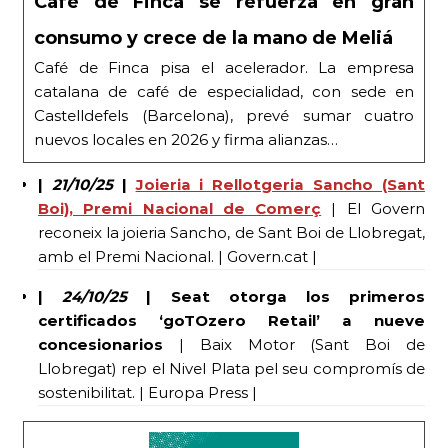
Café de Finca se refuerza en gran
consumo y crece de la mano de Meliá
Café de Finca pisa el acelerador. La empresa
catalana de café de especialidad, con sede en
Castelldefels (Barcelona), prevé sumar cuatro
nuevos locales en 2026 y firma alianzas…
|
21/10/25
|
Joieria i Rellotgeria Sancho (Sant
Boi), Premi Nacional de Comerç
| El Govern
reconeix la joieria Sancho, de Sant Boi de Llobregat,
amb el Premi Nacional. | Govern.cat |
|
24/10/25
| Seat otorga los primeros
certificados ‘goTOzero Retail’ a nueve
concesionarios
| Baix Motor (Sant Boi de
Llobregat) rep el Nivel Plata pel seu compromís de
sostenibilitat. | Europa Press |