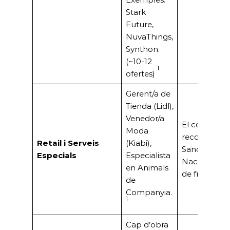
Stark
Future,
NuvaThings,
Synthon.
(~10-12
1
ofertes)
Gerent/a de
Tienda (Lidl),
Venedor/a
El comerç tr
Moda
reconegut (J
Retail i Serveis
(Kiabi),
Sancho, Pre
Especials
Especialista
Nacional).For
en Animals
de franquíci
de
Companyia.
1
Cap d’obra