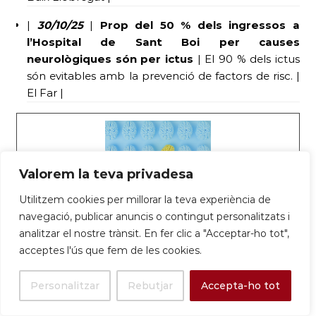
|
30/10/25
|
Prop del 50 % dels ingressos a
l’Hospital de Sant Boi per causes
neurològiques són per ictus
| El 90 % dels ictus
són evitables amb la prevenció de factors de risc. |
El Far |
Valorem la teva privadesa
Utilitzem cookies per millorar la teva experiència de
navegació, publicar anuncis o contingut personalitzats i
Prop del 50% dels ingressos a l’Hospital
analitzar el nostre trànsit. En fer clic a "Acceptar-ho tot",
acceptes l'ús que fem de les cookies.
SJD Sant Boi per causes neurològiques
són per ictus – Parc Sanitari Sant Joan
Personalitzar
Rebutjar
Accepta-ho tot
de Déu