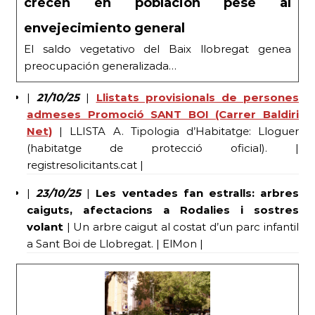
crecen en población pese al
envejecimiento general
El saldo vegetativo del Baix llobregat genea
preocupación generalizada…
|
21/10/25
|
Llistats provisionals de persones
admeses Promoció SANT BOI (Carrer Baldiri
Net)
| LLISTA A. Tipologia d’Habitatge: Lloguer
(habitatge de protecció oficial). |
registresolicitants.cat |
|
23/10/25
|
Les ventades fan estralls: arbres
caiguts, afectacions a Rodalies i sostres
volant
| Un arbre caigut al costat d’un parc infantil
a Sant Boi de Llobregat. | ElMon |