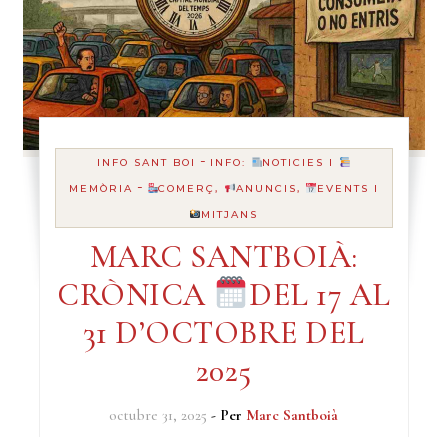
-
INFO SANT BOI
INFO:
NOTICIES I
-
MEMÒRIA
COMERÇ,
ANUNCIS,
EVENTS I
MITJANS
MARC SANTBOIÀ:
CRÒNICA
DEL 17 AL
31 D’OCTOBRE DEL
2025
octubre 31, 2025
- Per
Marc Santboià