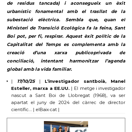
de residus tancada) i aconsegueix un èxit
urbanístic fonamental amb el trasllat de la
subestació elèctrica. Sembla que, quan el
Ministeri de Transició Ecològica fa la feina, Sant
Boi pot, per fi, respirar. Aquest èxit polític de la
Capitalitat del Temps es complementa amb la
creació d’una xarxa publicoprivada de
conciliació, intentant harmonitzar l’agenda
global amb la vida familiar.
|
17/10/25
|
L’investigador santboià, Manel
Esteller, marxa a EE.UU.
| El metge i investigador
nascut a Sant Boi de Llobregat (1968), va ser
apartat el juny de 2024 del càrrec de director
científic… | elBaix·cat |