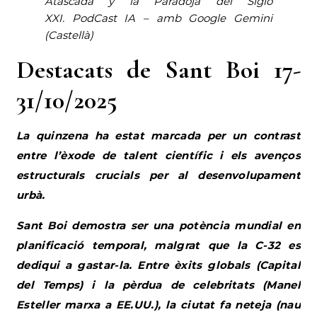
Atascada y la Paradoja del Siglo
XXI
.
PodCast IA – amb Google Gemini
(Castellà)
Destacats de Sant Boi 17-
31/10/2025
La quinzena ha estat marcada per un contrast
entre l’èxode de talent científic i els avenços
estructurals crucials per al desenvolupament
urbà.
Sant Boi demostra ser una potència mundial en
planificació temporal, malgrat que la C-32 es
dediqui a gastar-la. Entre èxits globals (Capital
del Temps) i la pèrdua de celebritats (Manel
Esteller marxa a EE.UU.), la ciutat fa neteja (nau