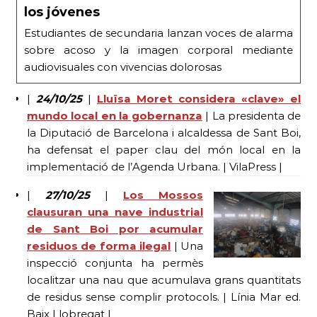
los jóvenes
Estudiantes de secundaria lanzan voces de alarma
sobre acoso y la imagen corporal mediante
audiovisuales con vivencias dolorosas
|
24/10/25
|
Lluïsa Moret considera «clave» el
mundo local en la gobernanza
| La presidenta de
la Diputació de Barcelona i alcaldessa de Sant Boi,
ha defensat el paper clau del món local en la
implementació de l’Agenda Urbana. | VilaPress |
|
27/10/25
|
Los Mossos
clausuran una nave industrial
de Sant Boi por acumular
residuos de forma ilegal
| Una
inspecció conjunta ha permès
localitzar una nau que acumulava grans quantitats
de residus sense complir protocols. | Línia Mar ed.
Baix Llobregat |