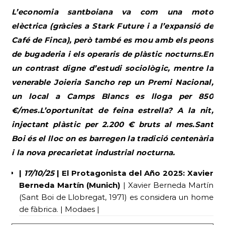
L’economia santboiana va com una moto
elèctrica (gràcies a Stark Future i a l’expansió de
Café de Finca), però també es mou amb els peons
de bugaderia i els operaris de plàstic nocturns.En
un contrast digne d’estudi sociològic, mentre la
venerable Joieria Sancho rep un Premi Nacional,
un local a Camps Blancs es lloga per 850
€/mes.L’oportunitat de feina estrella? A la nit,
injectant plàstic per 2.200 € bruts al mes.Sant
Boi és el lloc on es barregen la tradició centenària
i la nova precarietat industrial nocturna.
|
17/10/25
| El Protagonista del Año 2025: Xavier
Berneda Martín (Munich)
| Xavier Berneda Martín
(Sant Boi de Llobregat, 1971) es considera un home
de fàbrica. | Modaes |